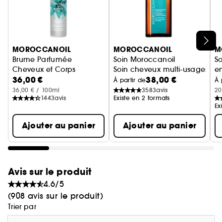
Ignorer le carrousel produits
MOROCCANOIL
MOROCCANOIL
M
Brume Parfumée
Soin Moroccanoil
So
Cheveux et Corps
Soin cheveux multi-usages
e
36,00 €
38,00 €
Eau de soin
S
À partir de
À 
36,00 € / 100ml
3583
avis
20
1443
avis
Existe en 2 formats
Ex
Ajouter au panier
Ajouter au panier
Avis sur le produit
4.6/5
(908 avis sur le produit)
Trier par