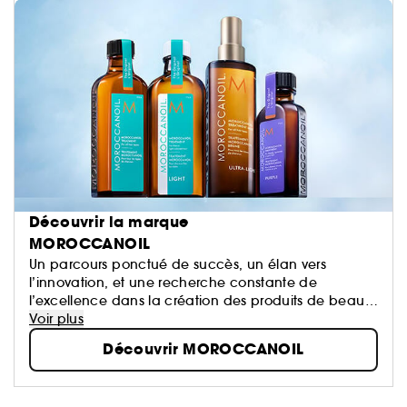
Découvrir la marque
MOROCCANOIL
Un parcours ponctué de succès, un élan vers
l’innovation, et une recherche constante de
l’excellence dans la création des produits de beauté
infusés d’huile ont façonné une marque désormais
Voir plus
érigée au rang d’icône : Moroccanoil.
Découvrir MOROCCANOIL