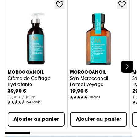
Ignorer le carrousel produits
MOROCCANOIL
MOROCCANOIL
M
Crème de Coiffage
Soin Moroccanoil
S
Hydratante
Format voyage
H
39,90 €
19,90 €
2
13,30 € / 100ml
818
avis
11
1541
avis
Ajouter au panier
Ajouter au panier