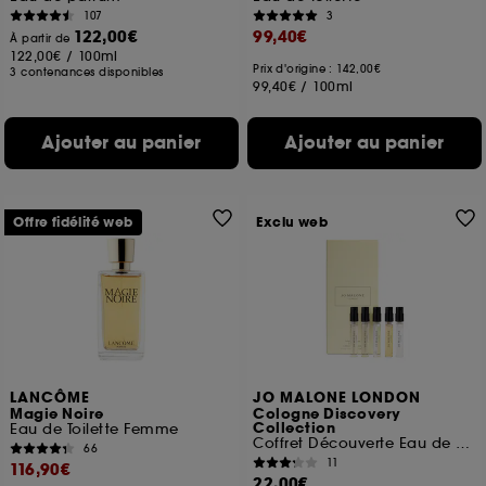
107
3
122,00€
99,40€
À partir de
122,00€
/
100ml
Prix d'origine : 142,00€
3 contenances disponibles
99,40€
/
100ml
Ajouter au panier
Ajouter au panier
Offre fidélité web
Exclu web
LANCÔME
JO MALONE LONDON
Magie Noire
Cologne Discovery
Collection
Eau de Toilette Femme
Coffret Découverte Eau de Cologne
66
11
116,90€
22,00€