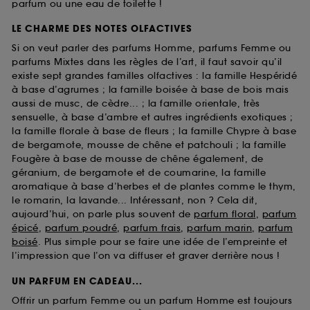
parfum ou une eau de toilette !
LE CHARME DES NOTES OLFACTIVES
Si on veut parler des parfums Homme, parfums Femme ou
parfums Mixtes dans les règles de l’art, il faut savoir qu’il
existe sept grandes familles olfactives : la famille Hespéridé
à base d’agrumes ; la famille boisée à base de bois mais
aussi de musc, de cèdre... ; la famille orientale, très
sensuelle, à base d’ambre et autres ingrédients exotiques ;
la famille florale à base de fleurs ; la famille Chypre à base
de bergamote, mousse de chêne et patchouli ; la famille
Fougère à base de mousse de chêne également, de
géranium, de bergamote et de coumarine, la famille
aromatique à base d’herbes et de plantes comme le thym,
le romarin, la lavande... Intéressant, non ? Cela dit,
aujourd’hui, on parle plus souvent de
parfum floral
,
parfum
épicé
,
parfum poudré
,
parfum frais
,
parfum marin
,
parfum
boisé
. Plus simple pour se faire une idée de l’empreinte et
l’impression que l’on va diffuser et graver derrière nous !
UN PARFUM EN CADEAU...
Offrir un parfum Femme ou un parfum Homme est toujours