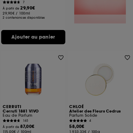
7
29,90€
À partir de
29,90€
/
100ml
2 contenances disponibles
Ajouter au panier
CERRUTI
CHLOÉ
Cerruti 1881 VIVO
Atelier des Fleurs Cedrus
Eau de Parfum
Parfum Solide
165
4
87,00€
58,00€
À partir de
115,00€
/
100ml
1.933,33€
/
100g