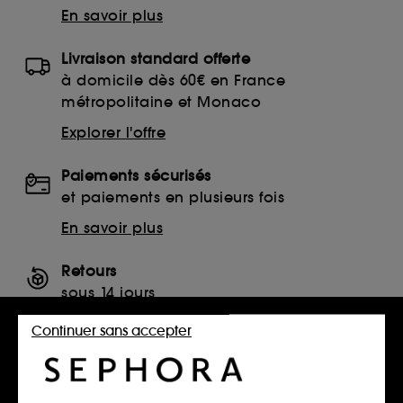
En savoir plus
Livraison standard offerte
à domicile dès 60€ en France
métropolitaine et Monaco
Explorer l'offre
Paiements sécurisés
et paiements en plusieurs fois
En savoir plus
Retours
sous 14 jours
Retourner mon article
Continuer sans accepter
SERVICES, CONTACT ET CONDITIONS DES OFFRES