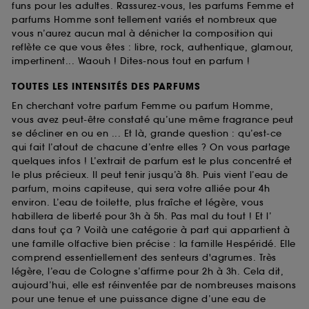
funs pour les adultes. Rassurez-vous, les parfums Femme et
parfums Homme sont tellement variés et nombreux que
vous n’aurez aucun mal à dénicher la composition qui
reflète ce que vous êtes : libre, rock, authentique, glamour,
impertinent... Waouh ! Dites-nous tout en parfum !
TOUTES LES INTENSITÉS DES PARFUMS
En cherchant votre parfum Femme ou parfum Homme,
vous avez peut-être constaté qu’une même fragrance peut
se décliner en ou en ... Et là, grande question : qu’est-ce
qui fait l’atout de chacune d’entre elles ? On vous partage
quelques infos ! L’extrait de parfum est le plus concentré et
le plus précieux. Il peut tenir jusqu’à 8h. Puis vient l’eau de
parfum, moins capiteuse, qui sera votre alliée pour 4h
environ. L’eau de toilette, plus fraîche et légère, vous
habillera de liberté pour 3h à 5h. Pas mal du tout ! Et l’
dans tout ça ? Voilà une catégorie à part qui appartient à
une famille olfactive bien précise : la famille Hespéridé. Elle
comprend essentiellement des senteurs d'agrumes. Très
légère, l’eau de Cologne s’affirme pour 2h à 3h. Cela dit,
aujourd’hui, elle est réinventée par de nombreuses maisons
pour une tenue et une puissance digne d’une eau de