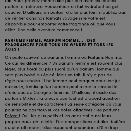
fait, vous pourrez même aller plus loin avec les coffrets
parfum et retrouver vos senteurs en lait hydratant ou gel
douche. D’ailleurs, en parlant d’aller plus loin, n’oubliez pas
de vérifier dans nos
formats voyage
si le vôtre est
disponible pour emporter votre fragrance où que vous
alliez. Une belle aventure commence !
PARFUMS FEMME, PARFUM HOMME... : DES
FRAGRANCES POUR TOUS LES GENRES ET TOUS LES
ÂGES !
On parle souvent de
parfums Femme
ou
Parfums Homme
.
Ce qui les différencie ? Un parfum Femme est souvent plus
léger, plus floral ou plus sucré qu’un parfum Homme qui
sera plus boisé ou épicé. Mais en fait, il n’y a pas de
règle pour choisir ! Une femme peut craquer pour une jus
masculin, tandis qu’un homme peut aimer la sensualité
d’une eau de Cologne féminine. D’ailleurs, il existe des
parfums Mixtes
: la preuve que tout est d’abord question
de sensibilité et de caractère ! La seule catégorie où vous
pourriez ne pas trouver vos
notes olfactives
: les
parfums
Enfant
! Oui, les plus petits et les ados ont aussi leurs
propres eaux de toilette. Des compositions subtiles, fruitées
ou plus affirmées, elles risqueront cependant d’être trop