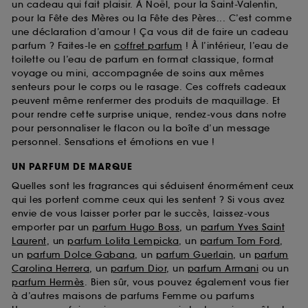
un cadeau qui fait plaisir. À Noël, pour la Saint-Valentin,
pour la Fête des Mères ou la Fête des Pères... C’est comme
une déclaration d’amour ! Ça vous dit de faire un cadeau
parfum ? Faites-le en
coffret parfum
! À l’intérieur, l’eau de
toilette ou l’eau de parfum en format classique, format
voyage ou mini, accompagnée de soins aux mêmes
senteurs pour le corps ou le rasage. Ces coffrets cadeaux
peuvent même renfermer des produits de maquillage. Et
pour rendre cette surprise unique, rendez-vous dans notre
pour personnaliser le flacon ou la boîte d’un message
personnel. Sensations et émotions en vue !
UN PARFUM DE MARQUE
Quelles sont les fragrances qui séduisent énormément ceux
qui les portent comme ceux qui les sentent ? Si vous avez
envie de vous laisser porter par le succès, laissez-vous
emporter par un
parfum Hugo Boss
, un
parfum Yves Saint
Laurent
, un
parfum Lolita Lempicka
, un
parfum Tom Ford
,
un
parfum Dolce Gabana
, un
parfum Guerlain
, un
parfum
Carolina Herrera
, un
parfum Dior
, un
parfum Armani
ou un
parfum Hermès
. Bien sûr, vous pouvez également vous fier
à d’autres maisons de parfums Femme ou parfums