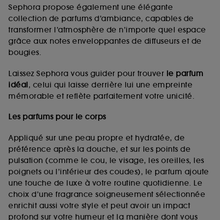
de vous plaire via des publicités, y compris sur des
Sephora propose également une élégante
sites tiers et sur les réseaux sociaux, sur la base
collection de parfums d’ambiance, capables de
des pages que vous avez consultées, de votre
transformer l’atmosphère de n’importe quel espace
navigation, et de l'historique de vos interactions.
grâce aux notes enveloppantes de diffuseurs et de
Cookies de mesure d’audience :
ils nous
bougies.
permettent de réaliser des statistiques de
fréquentation et de navigation sur notre site afin
Laissez Sephora vous guider pour trouver
le parfum
d’en améliorer la performance.
idéal
, celui qui laisse derrière lui une empreinte
Cookies de sécurisation des paiements en ligne :
mémorable et reflète parfaitement votre unicité.
ils nous permettent de lutter notamment contre les
fraudes aux moyens de paiement et les
Les parfums pour le corps
usurpations d’identité.
Appliqué sur une peau propre et hydratée, de
Cookies fonctionnels :
il s’agit de cookies
préférence après la douche, et sur les points de
permettant l’affichage et/ou la fourniture de
pulsation (comme le cou, le visage, les oreilles, les
certaines fonctionnalités du site, tel que les
cookies d’authentification qui sont utilisés afin de
poignets ou l’intérieur des coudes), le parfum ajoute
vous faire bénéficier de l’authentification
une touche de luxe à votre routine quotidienne. Le
prolongée vous permettant d’accéder à votre
choix d’une fragrance soigneusement sélectionnée
compte lors de votre prochaine visite sur le site
enrichit aussi votre style et peut avoir un impact
sans saisir à nouveau votre identifiant et mot de
profond sur votre humeur et la manière dont vous
passe.