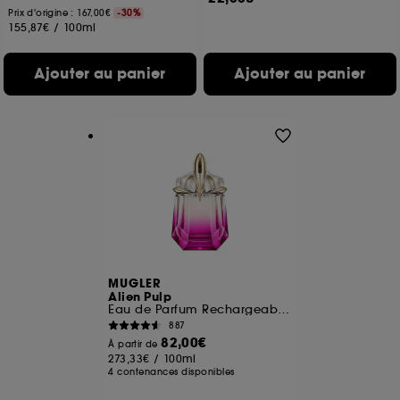
Prix d'origine : 167,00€
-30%
155,87€
/
100ml
Ajouter au panier
Ajouter au panier
MUGLER
Alien Pulp
Eau de Parfum Rechargeable Pour Femme Florale Fruitée Musquée
887
82,00€
À partir de
273,33€
/
100ml
4 contenances disponibles