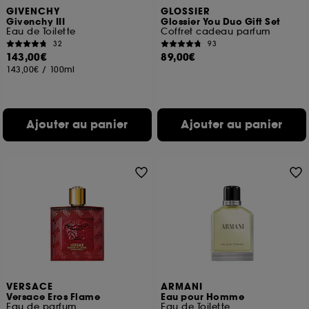
GIVENCHY
GLOSSIER
Givenchy III
Glossier You Duo Gift Set
Eau de Toilette
Coffret cadeau parfum
32
93
143,00€
89,00€
143,00€
/
100ml
Ajouter au panier
Ajouter au panier
VERSACE
ARMANI
Versace Eros Flame
Eau pour Homme
Eau de parfum
Eau de Toilette