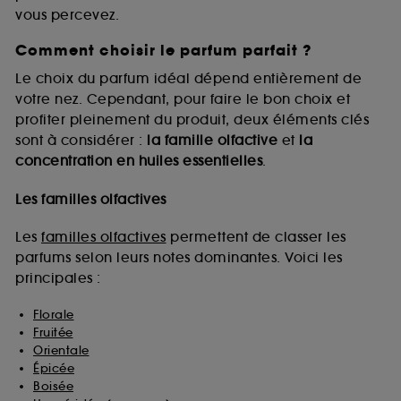
vous percevez.
Comment choisir le parfum parfait ?
A l'exception des cookies techniques, le dépôt et la
lecture de ces traceurs requiert votre accord. Vous
Le choix du parfum idéal dépend entièrement de
pouvez personnaliser vos choix concernant le dépôt
votre nez. Cependant, pour faire le bon choix et
de ces cookies grâce au bouton "personnaliser mes
profiter pleinement du produit, deux éléments clés
choix" ci-dessous ou décider de "tout accepter".
sont à considérer :
la famille olfactive
et
la
Sephora pourra associer les informations de
concentration en huiles essentielles
.
navigation collectées par ces Cookies, pour les
finalités acceptées, avec les données personnelles
collectées ou générées lors de votre activité en ligne
Les familles olfactives
ou en magasin. Pour refuser tous les cookies, cliques
sur "continuer sans accepter". Voous pouvez à tout
Les
familles olfactives
permettent de classer les
moment choisir de retirer votrte consentement. Si vous
parfums selon leurs notes dominantes. Voici les
souhaitez obtenir plus d'information sur les cookies
principales :
utilisés,
cliquez
ici
.
Florale
Fruitée
Orientale
Épicée
Boisée