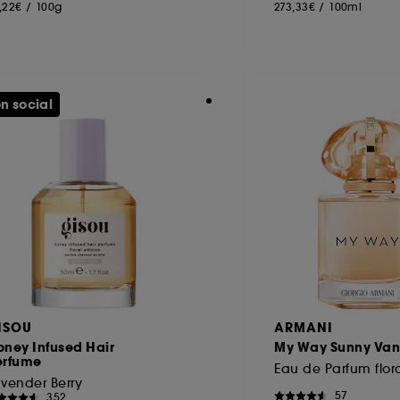
,22€
/
100g
273,33€
/
100ml
n social
ISOU
ARMANI
ney Infused Hair
My Way Sunny Vani
erfume
vender Berry
57
352