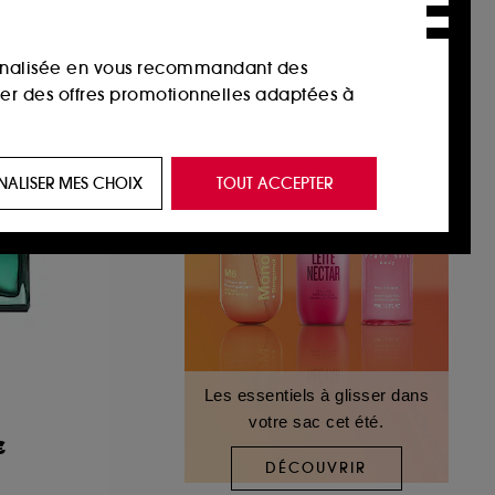
sonnalisée en vous recommandant des
ser des offres promotionnelles adaptées à
 de vous plaire via des publicités, y compris
NALISER MES CHOIX
TOUT ACCEPTER
e navigation, et de l'historique de vos
 de navigation sur notre site afin d’en
 les fraudes aux moyens de paiement et les
Les essentiels à glisser dans
votre sac cet été.
nctionnalités du site, tel que les cookies
€
us permettant d’accéder à votre compte lors
DÉCOUVRIR