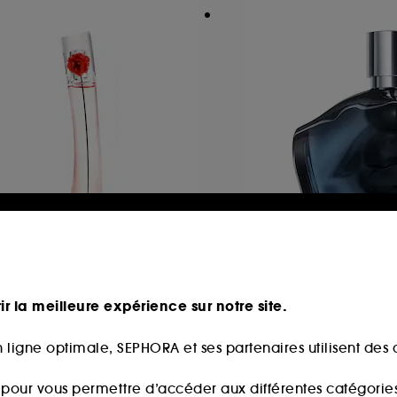
ENZO
DIESEL
LOWER BY KENZO
Only The Brave
'ABSOLUE
Eau de Parfum
au de Parfum
ir la meilleure expérience sur notre site.
11
266
2,00€
62,00€
À partir de
 ligne optimale, SEPHORA et ses partenaires utilisent des c
3,33€
/
100ml
177,14€
/
100ml
s pour vous permettre d’accéder aux différentes catégories, 