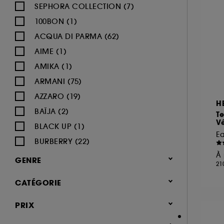
SEPHORA COLLECTION (7)
100BON (1)
ACQUA DI PARMA (62)
AIME (1)
AMIKA (1)
ARMANI (75)
AZZARO (19)
H
BAÏJA (2)
Te
Vé
BLACK UP (1)
E
BURBERRY (22)
À 
BVLGARI (12)
GENRE
21
BY ROSIE JANE (3)
Femme (1380)
CATÉGORIE
CACHAREL (24)
Homme (544)
CALVIN KLEIN (20)
Parfum
PRIX
Mixte (494)
CAROLINA HERRERA (21)
Jusqu'à -30% sur une sélection de
Enfant (40)