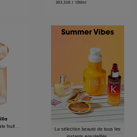
303,33€
/
100ml
lla
Eau de Parfum florale fruitée pour femme
La sélection beauté de tous les
instants ensoleillés.