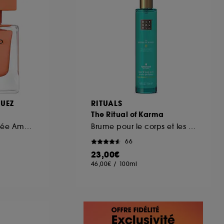
UEZ
RITUALS
The Ritual of Karma
Eau de Parfum Boisée Ambrée
Brume pour le corps et les cheveux
66
23,00€
46,00€
/
100ml