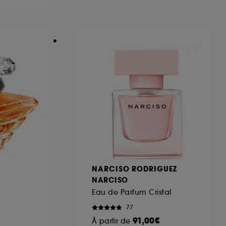
ous pouvez personnaliser vos choix concernant
cepter". Sephora pourra associer les
 personnelles collectées ou générées lors
ccepter". Voous pouvez à tout moment choisir
uez
ici
.
NARCISO RODRIGUEZ
NARCISO
Eau de Parfum Cristal
77
91,00€
À partir de