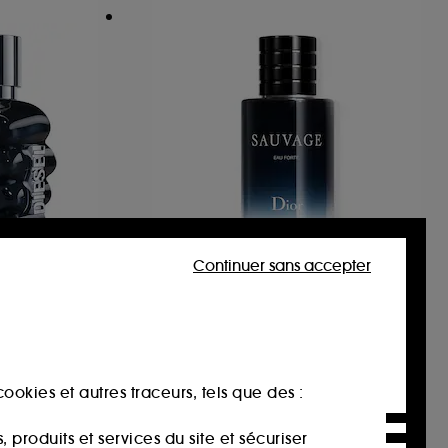
Continuer sans accepter
DIOR
Sauvage Eau Forte
Parfum sans alcool, notes fraîches et intenses
1542
127,00€
À partir de
ookies et autres traceurs, tels que des :
211,67€
/
100ml
produits et services du site et sécuriser