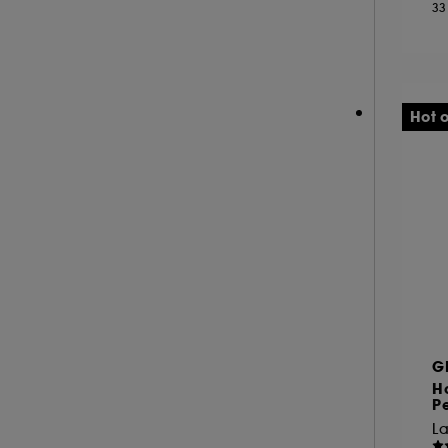
33
NEOM ORGANICS LONDON (4)
NINA RICCI (16)
NUXE (12)
ONLY THE BRAVE (1)
Hot o
OUAI (6)
PENHALIGON'S (59)
PHLUR (26)
PRADA (27)
RABANNE FRAGRANCES (55)
RARE BEAUTY (17)
REMINISCENCE (17)
RITUALS (26)
G
ROCHAS (26)
Ho
P
SALT AND STONE (4)
La
SERGE LUTENS (22)