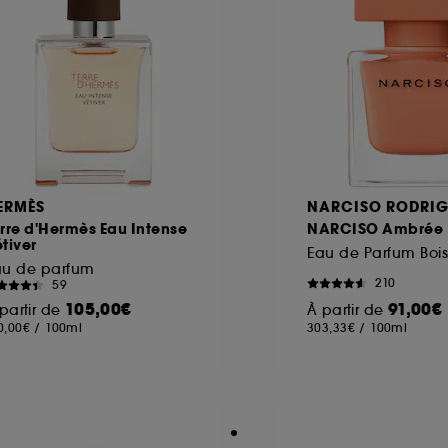
ERMÈS
NARCISO RODRIG
rre d'Hermès Eau Intense
NARCISO Ambrée
tiver
au de parfum
210
59
105,00€
91,00€
partir de
À partir de
0,00€
/
100ml
303,33€
/
100ml