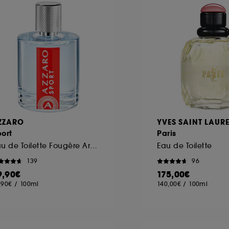
ZZARO
YVES SAINT LAUR
ort
Paris
Eau de Toilette Fougère Aromatique
Eau de Toilette
139
96
9,90€
175,00€
,90€
/
100ml
140,00€
/
100ml