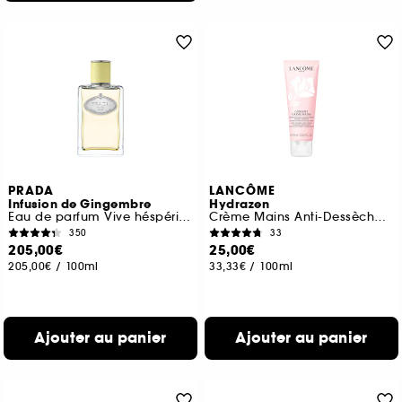
PRADA
LANCÔME
Infusion de Gingembre
Hydrazen
Eau de parfum Vive héspéridée Boisée pour homme et femme
Crème Mains Anti-Dessèchement
350
33
205,00€
25,00€
205,00€
/
100ml
33,33€
/
100ml
Ajouter au panier
Ajouter au panier