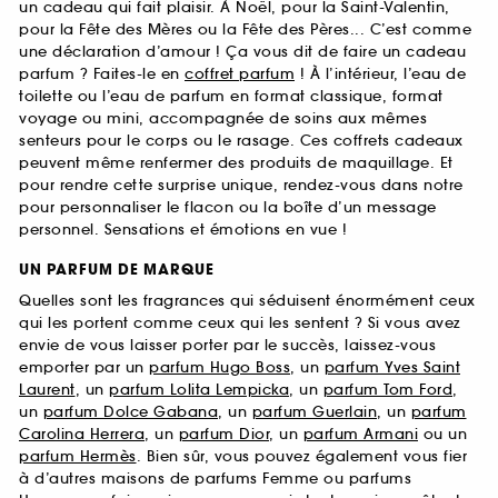
un cadeau qui fait plaisir. À Noël, pour la Saint-Valentin,
pour la Fête des Mères ou la Fête des Pères... C’est comme
une déclaration d’amour ! Ça vous dit de faire un cadeau
parfum ? Faites-le en
coffret parfum
! À l’intérieur, l’eau de
toilette ou l’eau de parfum en format classique, format
voyage ou mini, accompagnée de soins aux mêmes
senteurs pour le corps ou le rasage. Ces coffrets cadeaux
peuvent même renfermer des produits de maquillage. Et
pour rendre cette surprise unique, rendez-vous dans notre
pour personnaliser le flacon ou la boîte d’un message
personnel. Sensations et émotions en vue !
UN PARFUM DE MARQUE
Quelles sont les fragrances qui séduisent énormément ceux
qui les portent comme ceux qui les sentent ? Si vous avez
envie de vous laisser porter par le succès, laissez-vous
emporter par un
parfum Hugo Boss
, un
parfum Yves Saint
Laurent
, un
parfum Lolita Lempicka
, un
parfum Tom Ford
,
un
parfum Dolce Gabana
, un
parfum Guerlain
, un
parfum
Carolina Herrera
, un
parfum Dior
, un
parfum Armani
ou un
parfum Hermès
. Bien sûr, vous pouvez également vous fier
à d’autres maisons de parfums Femme ou parfums