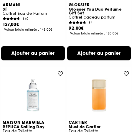
ARMANI
GLOSSIER
SÌ
Glossier You Duo Perfume
Gift Set
Coffret Eau de Parfum
Coffret cadeau parfum
640
94
127,00€
92,00€
Valeur totale estimée :
148,00€
Valeur totale estimée :
120,00€
Ajouter au panier
Ajouter au panier
MAISON MARGIELA
CARTIER
REPLICA Sailing Day
Must de Cartier
Eau de Toilette
Eau de Toilette