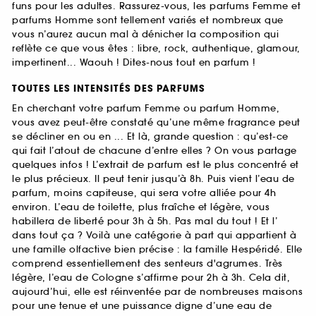
funs pour les adultes. Rassurez-vous, les parfums Femme et
parfums Homme sont tellement variés et nombreux que
vous n’aurez aucun mal à dénicher la composition qui
reflète ce que vous êtes : libre, rock, authentique, glamour,
impertinent... Waouh ! Dites-nous tout en parfum !
TOUTES LES INTENSITÉS DES PARFUMS
En cherchant votre parfum Femme ou parfum Homme,
vous avez peut-être constaté qu’une même fragrance peut
se décliner en ou en ... Et là, grande question : qu’est-ce
qui fait l’atout de chacune d’entre elles ? On vous partage
quelques infos ! L’extrait de parfum est le plus concentré et
le plus précieux. Il peut tenir jusqu’à 8h. Puis vient l’eau de
parfum, moins capiteuse, qui sera votre alliée pour 4h
environ. L’eau de toilette, plus fraîche et légère, vous
habillera de liberté pour 3h à 5h. Pas mal du tout ! Et l’
dans tout ça ? Voilà une catégorie à part qui appartient à
une famille olfactive bien précise : la famille Hespéridé. Elle
comprend essentiellement des senteurs d'agrumes. Très
légère, l’eau de Cologne s’affirme pour 2h à 3h. Cela dit,
aujourd’hui, elle est réinventée par de nombreuses maisons
pour une tenue et une puissance digne d’une eau de