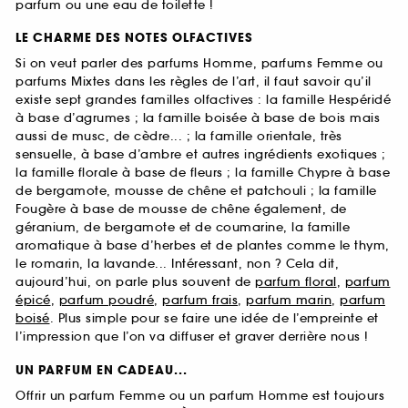
parfum ou une eau de toilette !
LE CHARME DES NOTES OLFACTIVES
Si on veut parler des parfums Homme, parfums Femme ou
parfums Mixtes dans les règles de l’art, il faut savoir qu’il
existe sept grandes familles olfactives : la famille Hespéridé
à base d’agrumes ; la famille boisée à base de bois mais
aussi de musc, de cèdre... ; la famille orientale, très
sensuelle, à base d’ambre et autres ingrédients exotiques ;
la famille florale à base de fleurs ; la famille Chypre à base
de bergamote, mousse de chêne et patchouli ; la famille
Fougère à base de mousse de chêne également, de
géranium, de bergamote et de coumarine, la famille
aromatique à base d’herbes et de plantes comme le thym,
le romarin, la lavande... Intéressant, non ? Cela dit,
aujourd’hui, on parle plus souvent de
parfum floral
,
parfum
épicé
,
parfum poudré
,
parfum frais
,
parfum marin
,
parfum
boisé
. Plus simple pour se faire une idée de l’empreinte et
l’impression que l’on va diffuser et graver derrière nous !
UN PARFUM EN CADEAU...
Offrir un parfum Femme ou un parfum Homme est toujours