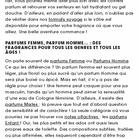
fait, vous pourrez même aller plus loin avec les coffrets
parfum et retrouver vos senteurs en lait hydratant ou gel
douche. D’ailleurs, en parlant d’aller plus loin, n’oubliez pas
de vérifier dans nos
formats voyage
si le vôtre est
disponible pour emporter votre fragrance où que vous
alliez. Une belle aventure commence !
PARFUMS FEMME, PARFUM HOMME... : DES
FRAGRANCES POUR TOUS LES GENRES ET TOUS LES
ÂGES !
On parle souvent de
parfums Femme
ou
Parfums Homme
.
Ce qui les différencie ? Un parfum Femme est souvent plus
léger, plus floral ou plus sucré qu’un parfum Homme qui
sera plus boisé ou épicé. Mais en fait, il n’y a pas de
règle pour choisir ! Une femme peut craquer pour une jus
masculin, tandis qu’un homme peut aimer la sensualité
d’une eau de Cologne féminine. D’ailleurs, il existe des
parfums Mixtes
: la preuve que tout est d’abord question
de sensibilité et de caractère ! La seule catégorie où vous
pourriez ne pas trouver vos
notes olfactives
: les
parfums
Enfant
! Oui, les plus petits et les ados ont aussi leurs
propres eaux de toilette. Des compositions subtiles, fruitées
ou plus affirmées, elles risqueront cependant d’être trop