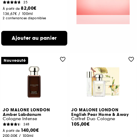
25
82,00€
À partir de
136,67€
/
100ml
2 contenances disponibles
Ajouter au panier
Nouveauté
JO MALONE LONDON
JO MALONE LONDON
Amber Labdanum
English Pear Home & Away
Cologne Intense
Coffret Duo Cologne
105,00€
248
140,00€
À partir de
200,00€
/
100ml