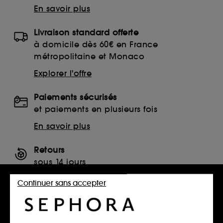
En savoir plus
Livraison standard offerte
à domicile dès 60€ en France
métropolitaine et Monaco
Explorer l'offre
Paiements sécurisés
et paiements en plusieurs fois
En savoir plus
Retours
sous 14 jours
Retourner mon article
Continuer sans accepter
SERVICES, CONTACT ET CONDITIONS DES OFFRES