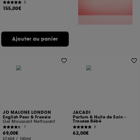
5
155,00€
Ajouter au panier
JO MALONE LONDON
JACADI
English Pear & Freesia
Parfum & Huile de Soin -
Trousse Bébé
Gel Moussant Nettoyant
7
5
69,00€
62,00€
27,60€
/
100ml