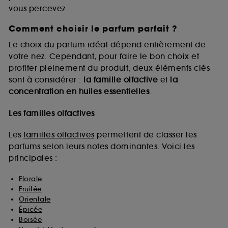
vous percevez.
Comment choisir le parfum parfait ?
A l'exception des cookies techniques, le dépôt et la
lecture de ces traceurs requiert votre accord. Vous
Le choix du parfum idéal dépend entièrement de
pouvez personnaliser vos choix concernant le dépôt
votre nez. Cependant, pour faire le bon choix et
de ces cookies grâce au bouton "personnaliser mes
profiter pleinement du produit, deux éléments clés
choix" ci-dessous ou décider de "tout accepter".
sont à considérer :
la famille olfactive
et
la
Sephora pourra associer les informations de
concentration en huiles essentielles
.
navigation collectées par ces Cookies, pour les
finalités acceptées, avec les données personnelles
collectées ou générées lors de votre activité en ligne
Les familles olfactives
ou en magasin. Pour refuser tous les cookies, cliques
sur "continuer sans accepter". Voous pouvez à tout
Les
familles olfactives
permettent de classer les
moment choisir de retirer votrte consentement. Si vous
parfums selon leurs notes dominantes. Voici les
souhaitez obtenir plus d'information sur les cookies
principales :
utilisés,
cliquez
ici
.
Florale
Fruitée
Orientale
Épicée
Boisée