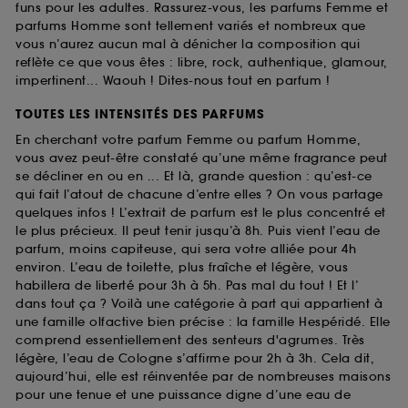
funs pour les adultes. Rassurez-vous, les parfums Femme et
parfums Homme sont tellement variés et nombreux que
vous n’aurez aucun mal à dénicher la composition qui
reflète ce que vous êtes : libre, rock, authentique, glamour,
impertinent... Waouh ! Dites-nous tout en parfum !
TOUTES LES INTENSITÉS DES PARFUMS
En cherchant votre parfum Femme ou parfum Homme,
vous avez peut-être constaté qu’une même fragrance peut
se décliner en ou en ... Et là, grande question : qu’est-ce
qui fait l’atout de chacune d’entre elles ? On vous partage
quelques infos ! L’extrait de parfum est le plus concentré et
le plus précieux. Il peut tenir jusqu’à 8h. Puis vient l’eau de
parfum, moins capiteuse, qui sera votre alliée pour 4h
environ. L’eau de toilette, plus fraîche et légère, vous
habillera de liberté pour 3h à 5h. Pas mal du tout ! Et l’
dans tout ça ? Voilà une catégorie à part qui appartient à
une famille olfactive bien précise : la famille Hespéridé. Elle
comprend essentiellement des senteurs d'agrumes. Très
légère, l’eau de Cologne s’affirme pour 2h à 3h. Cela dit,
aujourd’hui, elle est réinventée par de nombreuses maisons
pour une tenue et une puissance digne d’une eau de