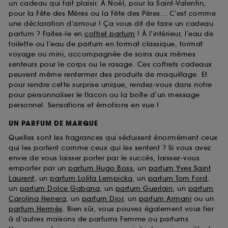
un cadeau qui fait plaisir. À Noël, pour la Saint-Valentin,
pour la Fête des Mères ou la Fête des Pères... C’est comme
une déclaration d’amour ! Ça vous dit de faire un cadeau
parfum ? Faites-le en
coffret parfum
! À l’intérieur, l’eau de
toilette ou l’eau de parfum en format classique, format
voyage ou mini, accompagnée de soins aux mêmes
senteurs pour le corps ou le rasage. Ces coffrets cadeaux
peuvent même renfermer des produits de maquillage. Et
pour rendre cette surprise unique, rendez-vous dans notre
pour personnaliser le flacon ou la boîte d’un message
personnel. Sensations et émotions en vue !
UN PARFUM DE MARQUE
Quelles sont les fragrances qui séduisent énormément ceux
qui les portent comme ceux qui les sentent ? Si vous avez
envie de vous laisser porter par le succès, laissez-vous
emporter par un
parfum Hugo Boss
, un
parfum Yves Saint
Laurent
, un
parfum Lolita Lempicka
, un
parfum Tom Ford
,
un
parfum Dolce Gabana
, un
parfum Guerlain
, un
parfum
Carolina Herrera
, un
parfum Dior
, un
parfum Armani
ou un
parfum Hermès
. Bien sûr, vous pouvez également vous fier
à d’autres maisons de parfums Femme ou parfums