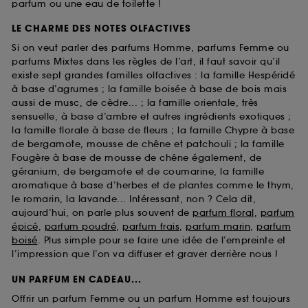
parfum ou une eau de toilette !
LE CHARME DES NOTES OLFACTIVES
Si on veut parler des parfums Homme, parfums Femme ou
parfums Mixtes dans les règles de l’art, il faut savoir qu’il
existe sept grandes familles olfactives : la famille Hespéridé
à base d’agrumes ; la famille boisée à base de bois mais
aussi de musc, de cèdre... ; la famille orientale, très
sensuelle, à base d’ambre et autres ingrédients exotiques ;
la famille florale à base de fleurs ; la famille Chypre à base
de bergamote, mousse de chêne et patchouli ; la famille
Fougère à base de mousse de chêne également, de
géranium, de bergamote et de coumarine, la famille
aromatique à base d’herbes et de plantes comme le thym,
le romarin, la lavande... Intéressant, non ? Cela dit,
aujourd’hui, on parle plus souvent de
parfum floral
,
parfum
épicé
,
parfum poudré
,
parfum frais
,
parfum marin
,
parfum
boisé
. Plus simple pour se faire une idée de l’empreinte et
l’impression que l’on va diffuser et graver derrière nous !
UN PARFUM EN CADEAU...
Offrir un parfum Femme ou un parfum Homme est toujours