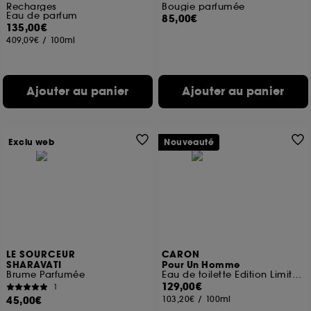
Recharges
Bougie parfumée
Eau de parfum
85,00€
135,00€
409,09€
/
100ml
Ajouter au panier
Ajouter au panier
Exclu web
Nouveauté
LE SOURCEUR
CARON
SHARAVATI
Pour Un Homme
Brume Parfumée
Eau de toilette Edition Limitée Collab Gitana
129,00€
1
45,00€
103,20€
/
100ml