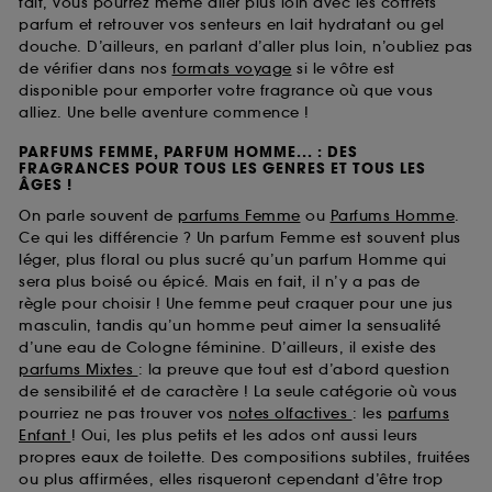
fait, vous pourrez même aller plus loin avec les coffrets
parfum et retrouver vos senteurs en lait hydratant ou gel
douche. D’ailleurs, en parlant d’aller plus loin, n’oubliez pas
de vérifier dans nos
formats voyage
si le vôtre est
disponible pour emporter votre fragrance où que vous
alliez. Une belle aventure commence !
PARFUMS FEMME, PARFUM HOMME... : DES
FRAGRANCES POUR TOUS LES GENRES ET TOUS LES
ÂGES !
On parle souvent de
parfums Femme
ou
Parfums Homme
.
Ce qui les différencie ? Un parfum Femme est souvent plus
léger, plus floral ou plus sucré qu’un parfum Homme qui
sera plus boisé ou épicé. Mais en fait, il n’y a pas de
règle pour choisir ! Une femme peut craquer pour une jus
masculin, tandis qu’un homme peut aimer la sensualité
d’une eau de Cologne féminine. D’ailleurs, il existe des
parfums Mixtes
: la preuve que tout est d’abord question
de sensibilité et de caractère ! La seule catégorie où vous
pourriez ne pas trouver vos
notes olfactives
: les
parfums
Enfant
! Oui, les plus petits et les ados ont aussi leurs
propres eaux de toilette. Des compositions subtiles, fruitées
ou plus affirmées, elles risqueront cependant d’être trop