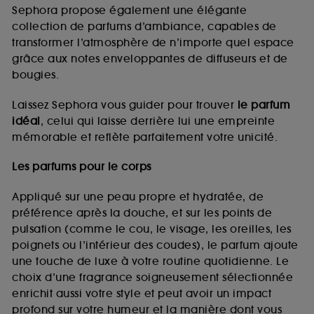
de vous plaire via des publicités, y compris sur des
Sephora propose également une élégante
sites tiers et sur les réseaux sociaux, sur la base
collection de parfums d’ambiance, capables de
des pages que vous avez consultées, de votre
transformer l’atmosphère de n’importe quel espace
navigation, et de l'historique de vos interactions.
grâce aux notes enveloppantes de diffuseurs et de
Cookies de mesure d’audience :
ils nous
bougies.
permettent de réaliser des statistiques de
fréquentation et de navigation sur notre site afin
Laissez Sephora vous guider pour trouver
le parfum
d’en améliorer la performance.
idéal
, celui qui laisse derrière lui une empreinte
Cookies de sécurisation des paiements en ligne :
mémorable et reflète parfaitement votre unicité.
ils nous permettent de lutter notamment contre les
fraudes aux moyens de paiement et les
Les parfums pour le corps
usurpations d’identité.
Appliqué sur une peau propre et hydratée, de
Cookies fonctionnels :
il s’agit de cookies
préférence après la douche, et sur les points de
permettant l’affichage et/ou la fourniture de
pulsation (comme le cou, le visage, les oreilles, les
certaines fonctionnalités du site, tel que les
cookies d’authentification qui sont utilisés afin de
poignets ou l’intérieur des coudes), le parfum ajoute
vous faire bénéficier de l’authentification
une touche de luxe à votre routine quotidienne. Le
prolongée vous permettant d’accéder à votre
choix d’une fragrance soigneusement sélectionnée
compte lors de votre prochaine visite sur le site
enrichit aussi votre style et peut avoir un impact
sans saisir à nouveau votre identifiant et mot de
profond sur votre humeur et la manière dont vous
passe.