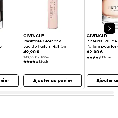
GIVENCHY
GIVENCHY
Irresistible Givenchy
L'Interdit Eau d
e
Eau de Parfum Roll-On
Parfum pour les
49,90 €
62,00 €
249,50 € / 100ml
13
avis
32
avis
nier
Ajouter au panier
Ajouter a