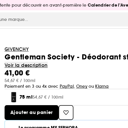
Calendrier de l'Av
attente pour découvrir en avant-première le
GIVENCHY
Gentleman Society - Déodorant s
Voir la description
41,00 €
54,67 € / 100ml
Paiement en 3 ou 4x avec
PayPal
,
Oney
ou
Klarna
75 ml
54,67 € / 100ml
Ajouter au panier
Le programme MY SEPHORA