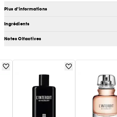
viennent sublimer votre Eau de Parfum Gentleman S
Son flacon signature s’affirme avec audace dans une
Plus d’informations
Ingrédients
Gentleman Society. Ce n’est pas un lieu mais un état
Notes Olfactives