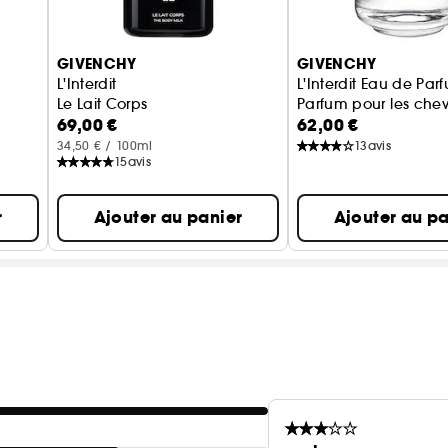
GIVENCHY
GIVENCHY
L'Interdit
L'Interdit Eau de Par
Le Lait Corps
Parfum pour les che
69,00 €
62,00 €
34,50 € / 100ml
13
avis
15
avis
r
Ajouter au panier
Ajouter au pa