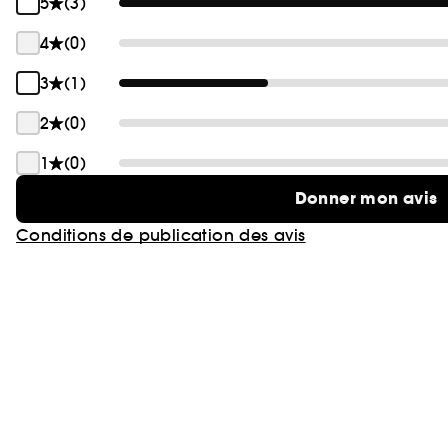
5
(3)
4
(0)
3
(1)
2
(0)
1
(0)
Donner mon avis
Conditions de publication des avis