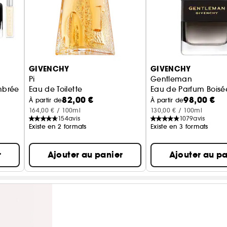
GIVENCHY
GIVENCHY
Pi
Gentleman
mbrée
Eau de Toilette
Eau de Parfum Boisé
82,00 €
98,00 €
À partir de
À partir de
164,00 € / 100ml
130,00 € / 100ml
154
avis
1079
avis
Existe en 2 formats
Existe en 3 formats
r
Ajouter au panier
Ajouter au pa