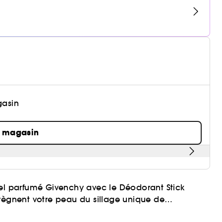
gasin
n magasin
uel parfumé Givenchy avec le Déodorant Stick
prègnent votre peau du sillage unique de
tiques traversées par une fleur de Narcisse boisée