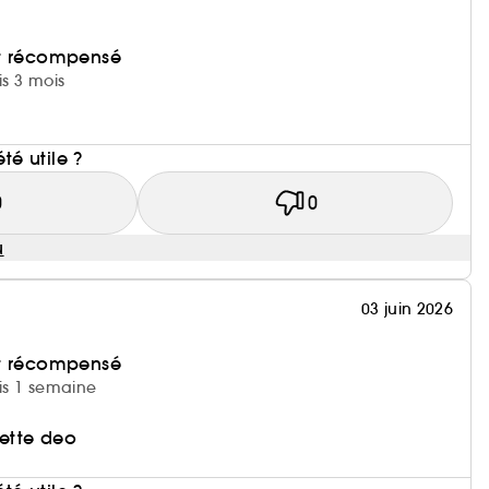
et récompensé
is 3 mois
été utile ?
0
0
u
03 juin 2026
et récompensé
uis 1 semaine
ette deo
i