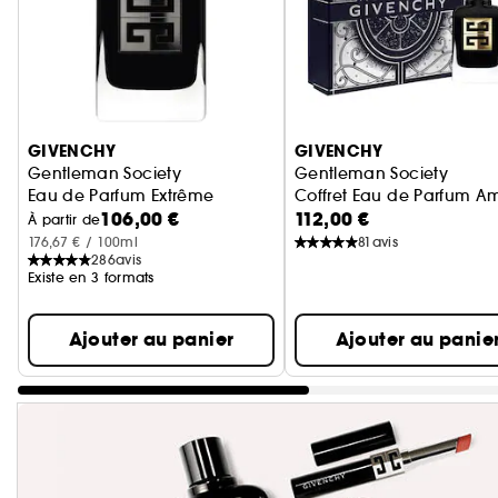
Ignorer le carrousel produits
GIVENCHY
GIVENCHY
Gentleman Society
Gentleman Society
Eau de Parfum Extrême
Coffret Eau de Parfum A
106,00 €
112,00 €
À partir de
176,67 € / 100ml
81
avis
286
avis
Existe en 3 formats
Ajouter au panier
Ajouter au panie