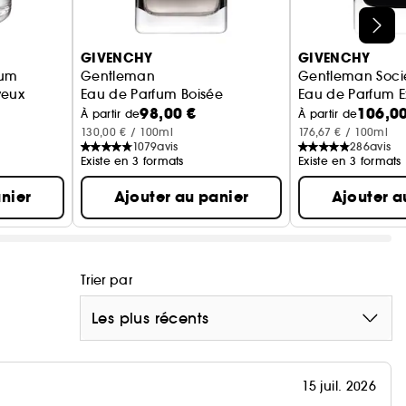
GIVENCHY
GIVENCHY
fum
Gentleman
Gentleman Soci
veux
Eau de Parfum Boisée
Eau de Parfum 
98,00 €
106,00
À partir de
À partir de
130,00 € / 100ml
176,67 € / 100ml
1079
avis
286
avis
Existe en 3 formats
Existe en 3 formats
nier
Ajouter au panier
Ajouter a
Trier par
Les plus récents
15 juil. 2026