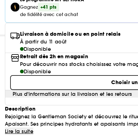
+41 pts
Gagnez
de fidélité avec cet achat
Livraison à domicile ou en point relais
À partir du 11 août
Disponible
Retrait dès 2h en magasin
Pour découvrir nos stocks choisissez votre ma
Disponible
Choisir u
Plus d'informations sur la livraison et les retours
Description
Rejoignez la Gentleman Society et découvrez le rit
Apaisant. Ses principes hydratants et apaisants im
Gentleman Society. Les notes rafraîchissantes aroma
Lire la suite