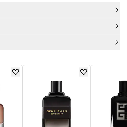
ociety.
 finition noire intense.
 d’esprit. Rejoignez-nous.