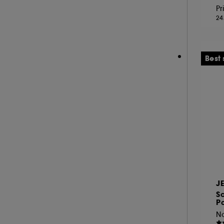
Pr
NARCISO RODRIGUEZ (36)
24
NEOM ORGANICS LONDON (4)
NINA RICCI (16)
NUXE (12)
Best 
ONLY THE BRAVE (1)
OUAI (6)
PENHALIGON'S (59)
PHLUR (26)
PRADA (27)
RABANNE FRAGRANCES (55)
RARE BEAUTY (17)
REMINISCENCE (16)
J
RITUALS (25)
S
P
ROCHAS (25)
SALT AND STONE (4)