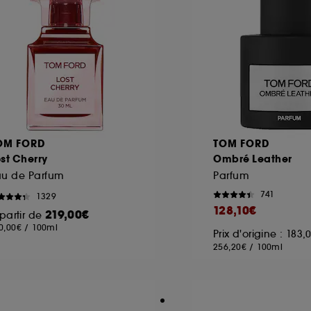
OM FORD
TOM FORD
st Cherry
Ombré Leather
au de Parfum
Parfum
741
1329
128,10€
219,00€
partir de
0,00€
/
100ml
Prix d'origine : 183
256,20€
/
100ml