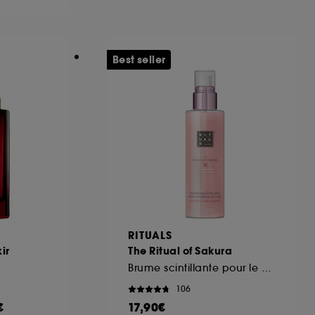
ous pouvez personnaliser vos choix concernant
Best seller
cepter". Sephora pourra associer les
 personnelles collectées ou générées lors
ccepter". Voous pouvez à tout moment choisir
uez
ici
.
RITUALS
ir
The Ritual of Sakura
Brume scintillante pour le corps
106
€
17,90€