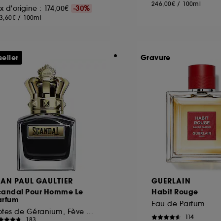
246,00€
/
100ml
ix d'origine : 174,00€
-30%
3,60€
/
100ml
seller
Gravure
EAN PAUL GAULTIER
GUERLAIN
candal Pour Homme Le
Habit Rouge
arfum
Eau de Parfum
Notes de Géranium, Fève Tonka, Bois de Santal
114
183