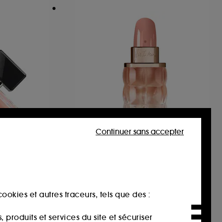
Continuer sans accepter
CACHAREL
Yes I Am Glorious
at voyage
Eau de Parfum
352
39,90€
À partir de
ookies et autres traceurs, tels que des :
133,00€
/
100ml
produits et services du site et sécuriser