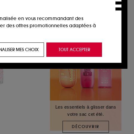
sonnalisée en vous recommandant des
ser des offres promotionnelles adaptées à
 de vous plaire via des publicités, y compris
NALISER MES CHOIX
TOUT ACCEPTER
e navigation, et de l'historique de vos
 de navigation sur notre site afin d’en
 les fraudes aux moyens de paiement et les
Les essentiels à glisser dans
votre sac cet été.
nctionnalités du site, tel que les cookies
us permettant d’accéder à votre compte lors
DÉCOUVRIR