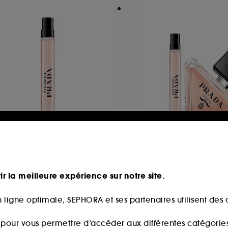
RADA
PRADA
aradoxe
Duo Paradoxe
Eau De Parfum Format Voyage
Brume et son form
ir la meilleure expérience sur notre site.
91,90€
171
2 produits
9,90€
 ligne optimale, SEPHORA et ses partenaires utilisent des c
9,00€
/
100ml
s pour vous permettre d’accéder aux différentes catégories, 