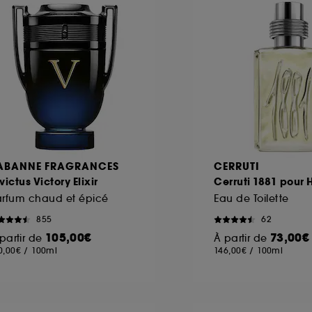
ABANNE FRAGRANCES
CERRUTI
victus Victory Elixir
Cerruti 1881 pou
arfum chaud et épicé
Eau de Toilette
855
62
105,00€
73,00€
partir de
À partir de
0,00€
/
100ml
146,00€
/
100ml