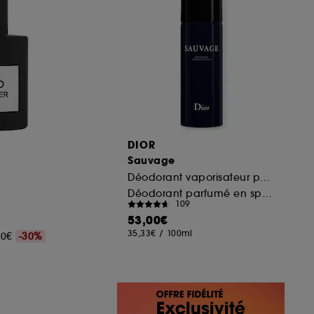
DIOR
Sauvage
Déodorant vaporisateur pour homme
Déodorant parfumé en spray 150 ml
109
53,00€
35,33€
/
100ml
,00€
-30%