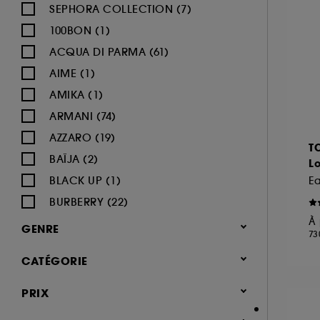
SEPHORA COLLECTION (7)
100BON (1)
ACQUA DI PARMA (61)
AIME (1)
AMIKA (1)
ARMANI (74)
AZZARO (19)
T
BAÏJA (2)
Lo
BLACK UP (1)
E
BURBERRY (22)
À 
BVLGARI (12)
GENRE
73
BY ROSIE JANE (3)
Femme (1365)
CATÉGORIE
CACHAREL (24)
Homme (540)
CALVIN KLEIN (20)
Parfum
PRIX
Mixte (491)
CAROLINA HERRERA (21)
Jusqu'à -30% sur une sélection de
Enfant (40)