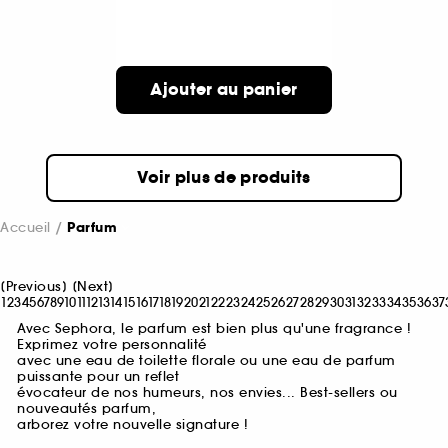
Ajouter au panier
Voir plus de produits
Accueil
Parfum
[
Previous
]
[
Next
]
1
2
3
4
5
6
7
8
9
10
11
12
13
14
15
16
17
18
19
20
21
22
23
24
25
26
27
28
29
30
31
32
33
34
35
36
37
Avec Sephora, le parfum est bien plus qu'une fragrance !
Exprimez votre personnalité
avec une eau de toilette florale ou une eau de parfum
puissante pour un reflet
évocateur de nos humeurs, nos envies... Best-sellers ou
nouveautés parfum,
arborez votre nouvelle signature !