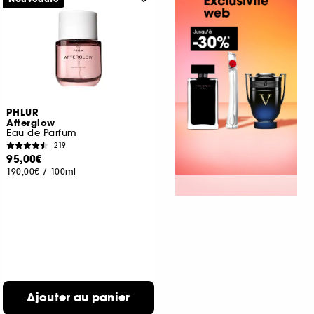
PHLUR
Afterglow
Eau de Parfum
219
95,00€
190,00€
/
100ml
Ajouter au panier