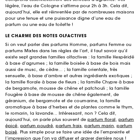
légère, l’eau de Cologne s’affirme pour 2h à 3h. Cela dit,
aujourd’hui, elle est réinventée par de nombreuses maisons
pour une tenue et une puissance digne d’une eau de
parfum ou une eau de toilette !
LE CHARME DES NOTES OLFACTIVES
Si on veut parler des parfums Homme, parfums Femme ou
parfums Mixtes dans les règles de l’art, il faut savoir qu’il
existe sept grandes familles olfactives : la famille Hespéridé
à base d’agrumes ; la famille boisée à base de bois mais
aussi de musc, de cèdre... ; la famille orientale, très
sensuelle, à base d’ambre et autres ingrédients exotiques ;
la famille florale à base de fleurs ; la famille Chypre à base
de bergamote, mousse de chêne et patchouli ; la famille
Fougère à base de mousse de chêne également, de
géranium, de bergamote et de coumarine, la famille
aromatique à base d’herbes et de plantes comme le thym,
le romarin, la lavande... Intéressant, non ? Cela dit,
aujourd’hui, on parle plus souvent de
parfum floral
,
parfum
épicé
,
parfum poudré
,
parfum frais
,
parfum marin
,
parfum
boisé
. Plus simple pour se faire une idée de l’empreinte et
l’impression que l’on va diffuser et graver derrière nous !