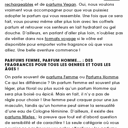
rechargeables
et de
parfums Vegan
. Oui, nous voulons
vraiment vous accompagner pour que vous puissiez
adopter le parfum qui vous ressemble. Une fois que ce sera
fait, vous pourrez même aller plus loin avec les coffrets
parfum et retrouver vos senteurs en lait hydratant ou gel
douche. D’ailleurs, en parlant d’aller plus loin, n’oubliez pas
de vérifier dans nos
formats voyage
si le vôtre est
disponible pour emporter votre fragrance où que vous
alliez. Une belle aventure commence !
PARFUMS FEMME, PARFUM HOMME... : DES
FRAGRANCES POUR TOUS LES GENRES ET TOUS LES
ÂGES !
On parle souvent de
parfums Femme
ou
Parfums Homme
.
Ce qui les différencie ? Un parfum Femme est souvent plus
léger, plus floral ou plus sucré qu’un parfum Homme qui
sera plus boisé ou épicé. Mais en fait, il n’y a pas de
règle pour choisir ! Une femme peut craquer pour une jus
masculin, tandis qu’un homme peut aimer la sensualité
d’une eau de Cologne féminine. D’ailleurs, il existe des
parfums Mixtes
: la preuve que tout est d’abord question
de sensibilité et de caractère ! La seule catégorie où vous