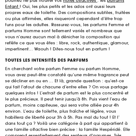
pourriez ne pas trouver vos
notes olfactives
: les
parfums
Enfant
! Oui, les plus petits et les ados ont aussi leurs
propres eaux de toilette. Des compositions subtiles, fruitées
ou plus affirmées, elles risqueront cependant d’être trop
funs pour les adultes. Rassurez-vous, les parfums Femme et
parfums Homme sont tellement variés et nombreux que
vous n’aurez aucun mal à dénicher la composition qui
reflète ce que vous êtes : libre, rock, authentique, glamour,
impertinent... Waouh ! Dites-nous tout en parfum !
TOUTES LES INTENSITÉS DES PARFUMS
En cherchant votre parfum Femme ou parfum Homme,
vous avez peut-être constaté qu’une même fragrance peut
se décliner en ou en ... Et là, grande question : qu’est-ce
qui fait l’atout de chacune d’entre elles ? On vous partage
quelques infos ! L’extrait de parfum est le plus concentré et
le plus précieux. Il peut tenir jusqu’à 8h. Puis vient l’eau de
parfum, moins capiteuse, qui sera votre alliée pour 4h
environ. L’eau de toilette, plus fraîche et légère, vous
habillera de liberté pour 3h à 5h. Pas mal du tout ! Et l’
dans tout ça ? Voilà une catégorie à part qui appartient à
une famille olfactive bien précise : la famille Hespéridé. Elle
comprend essentiellement des senteurs d'agrumes. Très