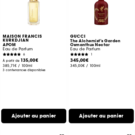
MAISON FRANCIS
GUCCI
KURKDJIAN
The Alchemist's Garden
APOM
Osmanthus Nectar
Eau de Parfum
Eau de Parfum
6
1
135,00€
345,00€
À partir de
385,71€
/
100ml
345,00€
/
100ml
3 contenances disponibles
Ajouter au panier
Ajouter au panier