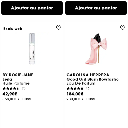
Ajouter au panier
Ajouter au panier
Exclu web
BY ROSIE JANE
CAROLINA HERRERA
Leila
Good Girl Blush Bowtastic
Huile Parfumé
Eau De Parfum
75
16
42,90€
184,00€
858,00€
/
100ml
230,00€
/
100ml