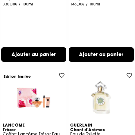
330,00€
/
100ml
146,00€
/
100ml
Ajouter au panier
Ajouter au panier
Edition limitée
LANCÔME
GUERLAIN
Trésor
Chant d'Arômes
Coffret Lancôme Trésor Eau de Parfum
Eau de Toilette