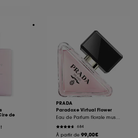
ous pouvez personnaliser vos choix concernant
cepter". Sephora pourra associer les
 personnelles collectées ou générées lors
ccepter". Voous pouvez à tout moment choisir
uez
ici
.
PRADA
s
Paradoxe Virtual Flower
Cire de
Eau de Parfum florale musquée rechargeable
684
t
99,00€
À partir de