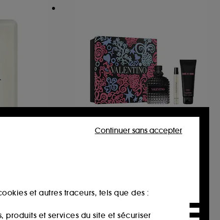
Continuer sans accepter
VALENTINO
Born In Roma
Eau de Toilette Format Voyage
Coffret Cadeau Eau de Toilette Boisée Aromatique pour Homme
92
139,00€
ookies et autres traceurs, tels que des :
produits et services du site et sécuriser