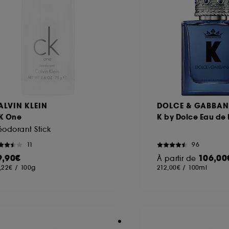
ALVIN KLEIN
DOLCE & GABBA
K One
K by Dolce Eau de
odorant Stick
11
96
9,90€
106,00
À partir de
,22€
/
100g
212,00€
/
100ml