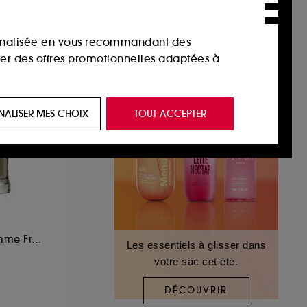
sonnalisée en vous recommandant des
ser des offres promotionnelles adaptées à
 de vous plaire via des publicités, y compris
NALISER MES CHOIX
TOUT ACCEPTER
e navigation, et de l'historique de vos
 de navigation sur notre site afin d’en
 les fraudes aux moyens de paiement et les
Eau de Parfum Homme Fraîche et Épicée
Les essentiels à glisser dans
votre sac cet été.
nctionnalités du site, tel que les cookies
us permettant d’accéder à votre compte lors
DÉCOUVRIR