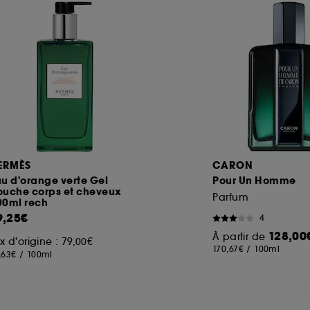
ERMÈS
CARON
u d'orange verte Gel
Pour Un Homme
ouche corps et cheveux
Parfum
00ml rech
9,25€
4
128,00
À partir de
ix d'origine : 79,00€
170,67€
/
100ml
,63€
/
100ml