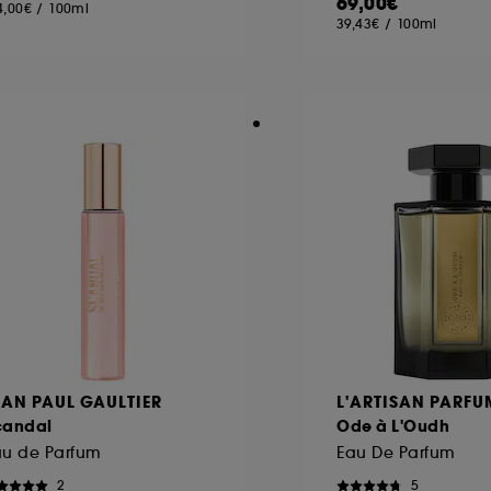
69,00€
4,00€
/
100ml
39,43€
/
100ml
EAN PAUL GAULTIER
L'ARTISAN PARFU
candal
Ode à L'Oudh
au de Parfum
Eau De Parfum
2
5