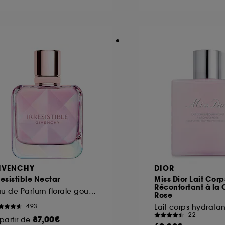
ôt et la lecture de ces traceurs requiert votre accord. V
rsonnaliser mes choix" ci-dessous ou décider de "tout ac
s Cookies, pour les finalités acceptées, avec les données
ur refuser tous les cookies, cliques sur "continuer sans a
tez obtenir plus d'information sur les cookies utilisés,
cliq
IVENCHY
DIOR
resistible Nectar
Miss Dior Lait Corp
Réconfortant à la 
Eau de Parfum florale gourmande pour femme
Rose
493
Lait corps hydratan
22
87,00€
partir de