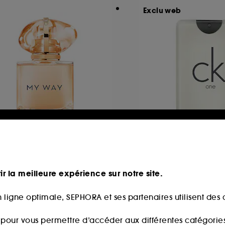
Exclu web
RMANI
CALVIN KLEIN
y Way Sunny Vanilla
Ck One
Eau de Parfum florale fruitée pour femme
ir la meilleure expérience sur notre site.
57
163
82,00€
19,90€
partir de
 ligne optimale, SEPHORA et ses partenaires utilisent des c
3,33€
/
100ml
99,50€
/
100ml
s pour vous permettre d’accéder aux différentes catégories, 