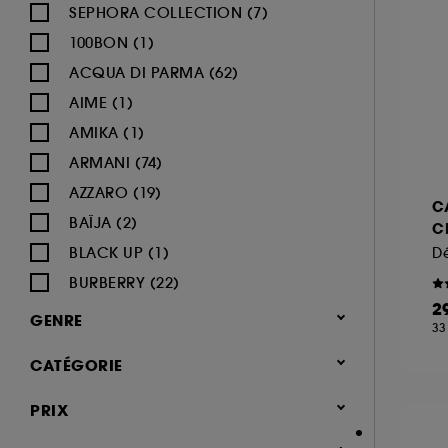
SEPHORA COLLECTION (7)
100BON (1)
ACQUA DI PARMA (62)
AIME (1)
AMIKA (1)
ARMANI (74)
AZZARO (19)
C
BAÏJA (2)
C
BLACK UP (1)
Dé
BURBERRY (22)
2
BVLGARI (12)
GENRE
33
BY ROSIE JANE (3)
Femme (1379)
CATÉGORIE
CACHAREL (24)
Homme (543)
CALVIN KLEIN (20)
Parfum
PRIX
Mixte (495)
CAROLINA HERRERA (21)
Jusqu'à -30% sur une sélection de
Enfant (40)