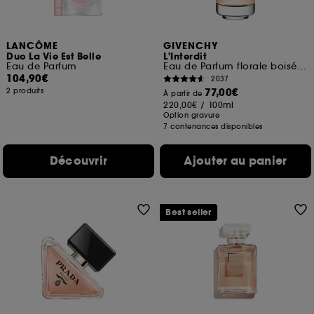
LANCÔME
GIVENCHY
Duo La Vie Est Belle
L'Interdit
Eau de Parfum
Eau de Parfum florale boisée pour femme
104,90€
2037
77,00€
2 produits
À partir de
220,00€
/
100ml
Option gravure
7 contenances disponibles
Découvrir
Ajouter au panier
Best seller