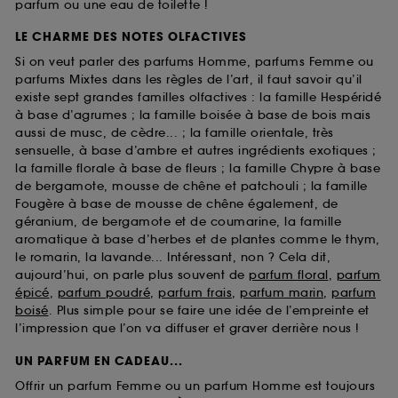
parfum ou une eau de toilette !
LE CHARME DES NOTES OLFACTIVES
Si on veut parler des parfums Homme, parfums Femme ou
parfums Mixtes dans les règles de l’art, il faut savoir qu’il
existe sept grandes familles olfactives : la famille Hespéridé
à base d’agrumes ; la famille boisée à base de bois mais
aussi de musc, de cèdre... ; la famille orientale, très
sensuelle, à base d’ambre et autres ingrédients exotiques ;
la famille florale à base de fleurs ; la famille Chypre à base
de bergamote, mousse de chêne et patchouli ; la famille
Fougère à base de mousse de chêne également, de
géranium, de bergamote et de coumarine, la famille
aromatique à base d’herbes et de plantes comme le thym,
le romarin, la lavande... Intéressant, non ? Cela dit,
aujourd’hui, on parle plus souvent de
parfum floral
,
parfum
épicé
,
parfum poudré
,
parfum frais
,
parfum marin
,
parfum
boisé
. Plus simple pour se faire une idée de l’empreinte et
l’impression que l’on va diffuser et graver derrière nous !
UN PARFUM EN CADEAU...
Offrir un parfum Femme ou un parfum Homme est toujours