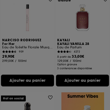
Gravure
NARCISO RODRIGUEZ
KAYALI
For Her
KAYALI VANILLA 28
Eau de Toilette Florale Musquée format voyage
Eau de Parfum
909
4272
29,90€
33,00€
À partir de
299,00€
/
100ml
129,00€
/
100ml
Option gravure
3 contenances disponibles
Ajouter au panier
Ajouter au panier
Hot on social