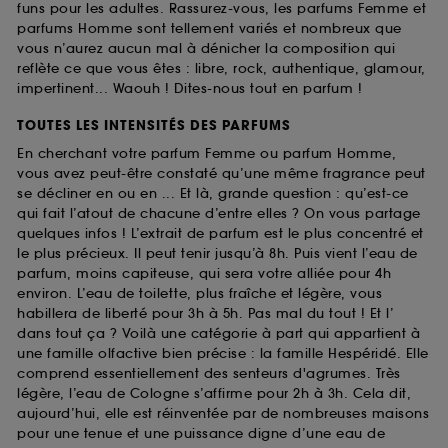
funs pour les adultes. Rassurez-vous, les parfums Femme et
parfums Homme sont tellement variés et nombreux que
vous n’aurez aucun mal à dénicher la composition qui
reflète ce que vous êtes : libre, rock, authentique, glamour,
impertinent... Waouh ! Dites-nous tout en parfum !
TOUTES LES INTENSITÉS DES PARFUMS
En cherchant votre parfum Femme ou parfum Homme,
vous avez peut-être constaté qu’une même fragrance peut
se décliner en ou en ... Et là, grande question : qu’est-ce
qui fait l’atout de chacune d’entre elles ? On vous partage
quelques infos ! L’extrait de parfum est le plus concentré et
le plus précieux. Il peut tenir jusqu’à 8h. Puis vient l’eau de
parfum, moins capiteuse, qui sera votre alliée pour 4h
environ. L’eau de toilette, plus fraîche et légère, vous
habillera de liberté pour 3h à 5h. Pas mal du tout ! Et l’
dans tout ça ? Voilà une catégorie à part qui appartient à
une famille olfactive bien précise : la famille Hespéridé. Elle
comprend essentiellement des senteurs d'agrumes. Très
légère, l’eau de Cologne s’affirme pour 2h à 3h. Cela dit,
aujourd’hui, elle est réinventée par de nombreuses maisons
pour une tenue et une puissance digne d’une eau de