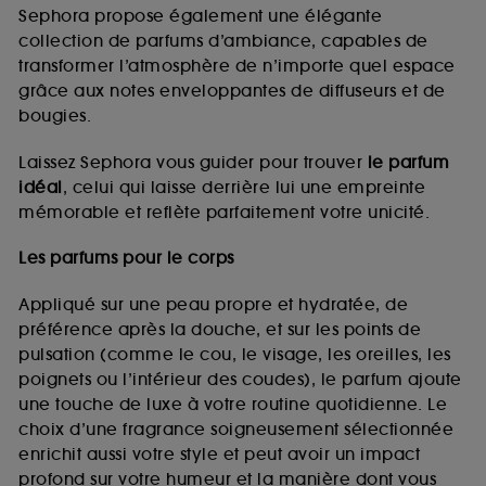
de vous plaire via des publicités, y compris sur des
Sephora propose également une élégante
sites tiers et sur les réseaux sociaux, sur la base
collection de parfums d’ambiance, capables de
des pages que vous avez consultées, de votre
transformer l’atmosphère de n’importe quel espace
navigation, et de l'historique de vos interactions.
grâce aux notes enveloppantes de diffuseurs et de
Cookies de mesure d’audience :
ils nous
bougies.
permettent de réaliser des statistiques de
fréquentation et de navigation sur notre site afin
Laissez Sephora vous guider pour trouver
le parfum
d’en améliorer la performance.
idéal
, celui qui laisse derrière lui une empreinte
Cookies de sécurisation des paiements en ligne :
mémorable et reflète parfaitement votre unicité.
ils nous permettent de lutter notamment contre les
fraudes aux moyens de paiement et les
Les parfums pour le corps
usurpations d’identité.
Appliqué sur une peau propre et hydratée, de
Cookies fonctionnels :
il s’agit de cookies
préférence après la douche, et sur les points de
permettant l’affichage et/ou la fourniture de
pulsation (comme le cou, le visage, les oreilles, les
certaines fonctionnalités du site, tel que les
cookies d’authentification qui sont utilisés afin de
poignets ou l’intérieur des coudes), le parfum ajoute
vous faire bénéficier de l’authentification
une touche de luxe à votre routine quotidienne. Le
prolongée vous permettant d’accéder à votre
choix d’une fragrance soigneusement sélectionnée
compte lors de votre prochaine visite sur le site
enrichit aussi votre style et peut avoir un impact
sans saisir à nouveau votre identifiant et mot de
profond sur votre humeur et la manière dont vous
passe.