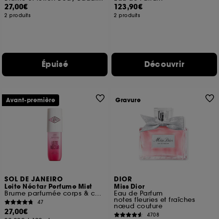
27,00€
123,90€
2 produits
2 produits
Épuisé
Découvrir
Avant-première
Gravure
SOL DE JANEIRO
DIOR
Leite Néctar Perfume Mist
Miss Dior
Brume parfumée corps & cheveux
Eau de Parfum
notes fleuries et fraîches
47
nœud couture
27,00€
4708