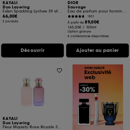
KAYALI
DIOR
Duo Layering
Sauvage
Eden Sparkling Lychee 39 et Yum Boujee Marshmallow 81
Eau de parfum pour homme notes épicées et d'absolu vanille
66,00€
1831
89,00€
2 produits
À partir de
165,00€
/
100ml
Option gravure
6 contenances disponibles
Découvrir
Ajouter au panier
KAYALI
Duo Layering
Fleur Majesty Rose Royale 31 et Yum Boujee Marshmallow 81