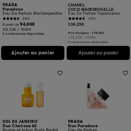
PRADA
CHANEL
Paradoxe
COCO MADEMOISELLE
Eau De Parfum Rechargeable
Eau De Parfum Vaporisateur
2162
1655
94,00€
134,25€
À partir de
313,33€
/
100ml
Prix d'origine : 179,00€
4 contenances disponibles
134,25€
/
100ml
4 contenances disponibles
Ajouter au panier
Ajouter au panier
SOL DE JANEIRO
PRADA
Duo Cheirosa 62
Duo Paradoxe
Brume et lotion Body Badalada
Eau de Parfum