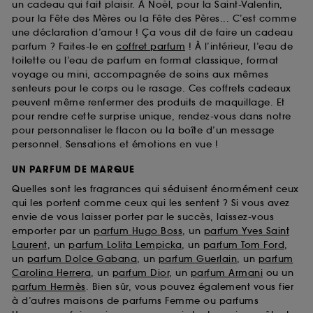
un cadeau qui fait plaisir. À Noël, pour la Saint-Valentin,
pour la Fête des Mères ou la Fête des Pères... C’est comme
une déclaration d’amour ! Ça vous dit de faire un cadeau
parfum ? Faites-le en
coffret parfum
! À l’intérieur, l’eau de
toilette ou l’eau de parfum en format classique, format
voyage ou mini, accompagnée de soins aux mêmes
senteurs pour le corps ou le rasage. Ces coffrets cadeaux
peuvent même renfermer des produits de maquillage. Et
pour rendre cette surprise unique, rendez-vous dans notre
pour personnaliser le flacon ou la boîte d’un message
personnel. Sensations et émotions en vue !
UN PARFUM DE MARQUE
Quelles sont les fragrances qui séduisent énormément ceux
qui les portent comme ceux qui les sentent ? Si vous avez
envie de vous laisser porter par le succès, laissez-vous
emporter par un
parfum Hugo Boss
, un
parfum Yves Saint
Laurent
, un
parfum Lolita Lempicka
, un
parfum Tom Ford
,
un
parfum Dolce Gabana
, un
parfum Guerlain
, un
parfum
Carolina Herrera
, un
parfum Dior
, un
parfum Armani
ou un
parfum Hermès
. Bien sûr, vous pouvez également vous fier
à d’autres maisons de parfums Femme ou parfums