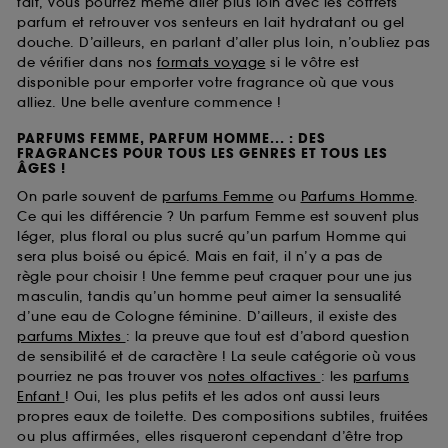
fait, vous pourrez même aller plus loin avec les coffrets
parfum et retrouver vos senteurs en lait hydratant ou gel
douche. D’ailleurs, en parlant d’aller plus loin, n’oubliez pas
de vérifier dans nos
formats voyage
si le vôtre est
disponible pour emporter votre fragrance où que vous
alliez. Une belle aventure commence !
PARFUMS FEMME, PARFUM HOMME... : DES
FRAGRANCES POUR TOUS LES GENRES ET TOUS LES
ÂGES !
On parle souvent de
parfums Femme
ou
Parfums Homme
.
Ce qui les différencie ? Un parfum Femme est souvent plus
léger, plus floral ou plus sucré qu’un parfum Homme qui
sera plus boisé ou épicé. Mais en fait, il n’y a pas de
règle pour choisir ! Une femme peut craquer pour une jus
masculin, tandis qu’un homme peut aimer la sensualité
d’une eau de Cologne féminine. D’ailleurs, il existe des
parfums Mixtes
: la preuve que tout est d’abord question
de sensibilité et de caractère ! La seule catégorie où vous
pourriez ne pas trouver vos
notes olfactives
: les
parfums
Enfant
! Oui, les plus petits et les ados ont aussi leurs
propres eaux de toilette. Des compositions subtiles, fruitées
ou plus affirmées, elles risqueront cependant d’être trop