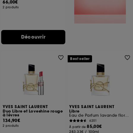
66,00€
2 produits
Découvrir
Best seller
YVES SAINT LAURENT
YVES SAINT LAURENT
Duo Libre et Loveshine rouge
Libre
à lèvres
Eau de Parfum lavande florale rechargeable pour femme
134,90€
6201
85,00€
2 produits
À partir de
283,33€
/
100ml