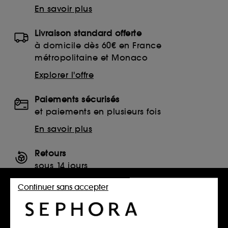
En savoir plus
Livraison standard offerte
à domicile dès 60€ en France
métropolitaine et Monaco
Explorer l'offre
Paiements sécurisés
et paiements en plusieurs fois
En savoir plus
Retours
sous 14 jours
Retourner mon article
Continuer sans accepter
SERVICES, CONTACT ET CONDITIONS DES OFFRES