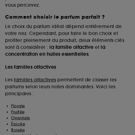
vous percevez.
Comment choisir le parfum parfait ?
A l'exception des cookies techniques, le dépôt et la
lecture de ces traceurs requiert votre accord. Vous
Le choix du parfum idéal dépend entièrement de
pouvez personnaliser vos choix concernant le dépôt
votre nez. Cependant, pour faire le bon choix et
de ces cookies grâce au bouton "personnaliser mes
profiter pleinement du produit, deux éléments clés
choix" ci-dessous ou décider de "tout accepter".
sont à considérer :
la famille olfactive
et
la
Sephora pourra associer les informations de
concentration en huiles essentielles
.
navigation collectées par ces Cookies, pour les
finalités acceptées, avec les données personnelles
collectées ou générées lors de votre activité en ligne
Les familles olfactives
ou en magasin. Pour refuser tous les cookies, cliques
sur "continuer sans accepter". Voous pouvez à tout
Les
familles olfactives
permettent de classer les
moment choisir de retirer votrte consentement. Si vous
parfums selon leurs notes dominantes. Voici les
souhaitez obtenir plus d'information sur les cookies
principales :
utilisés,
cliquez
ici
.
Florale
Fruitée
Orientale
Épicée
Boisée