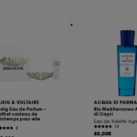
ôt et la lecture de ces traceurs requiert votre accord. V
rsonnaliser mes choix" ci-dessous ou décider de "tout ac
s Cookies, pour les finalités acceptées, avec les données
ur refuser tous les cookies, cliques sur "continuer sans a
tez obtenir plus d'information sur les cookies utilisés,
cliq
ADIG & VOLTAIRE
ACQUA DI PARM
dig Eau de Parfum –
Blu Mediterraneo 
offret cadeau de
di Capri
intemps pour elle
28
8
80,00€