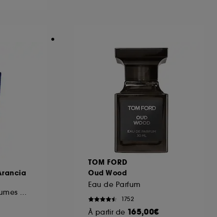
ous pouvez personnaliser vos choix concernant
cepter". Sephora pourra associer les
 personnelles collectées ou générées lors
ccepter". Voous pouvez à tout moment choisir
uez
ici
.
A
TOM FORD
Arancia
Oud Wood
Eau de Parfum
Eau de Toilette Agrumes Musqués
1752
165,00€
À partir de