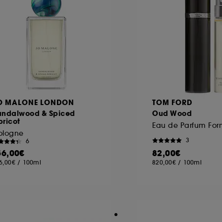
O MALONE LONDON
TOM FORD
andalwood & Spiced
Oud Wood
pricot
ologne
3
6
56,00€
82,00€
6,00€
/
100ml
820,00€
/
100ml