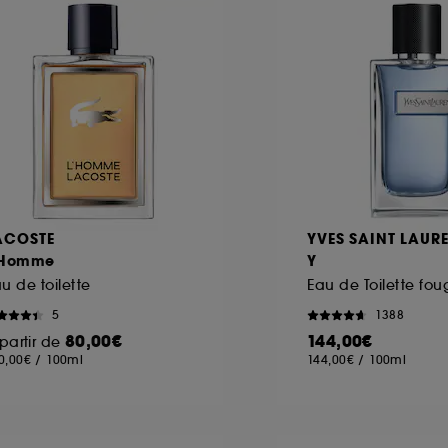
ACOSTE
YVES SAINT LAUR
'Homme
Y
u de toilette
5
1388
80,00€
144,00€
partir de
0,00€
/
100ml
144,00€
/
100ml