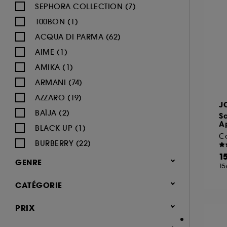
SEPHORA COLLECTION (7)
100BON (1)
ACQUA DI PARMA (62)
AIME (1)
AMIKA (1)
ARMANI (74)
AZZARO (19)
J
BAÏJA (2)
S
A
BLACK UP (1)
C
BURBERRY (22)
1
BVLGARI (12)
GENRE
15
BY ROSIE JANE (3)
Femme (1379)
CATÉGORIE
CACHAREL (24)
Homme (543)
CALVIN KLEIN (20)
Parfum
PRIX
Mixte (495)
CAROLINA HERRERA (21)
Jusqu'à -30% sur une sélection de
Enfant (40)