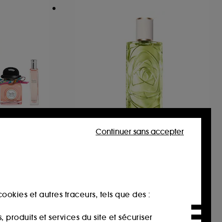
Continuer sans accepter
LANCÔME
Ôff Now
fum
Eau de Toilette Note aromatique boisée
102
93,00€
ée :
ookies et autres traceurs, tels que des :
93,00€
/
100ml
produits et services du site et sécuriser