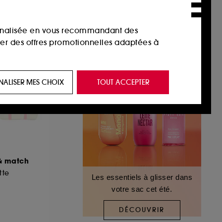
sonnalisée en vous recommandant des
ser des offres promotionnelles adaptées à
 de vous plaire via des publicités, y compris
NALISER MES CHOIX
TOUT ACCEPTER
e navigation, et de l'historique de vos
 de navigation sur notre site afin d’en
 les fraudes aux moyens de paiement et les
& match
tte
Les essentiels à glisser dans
votre sac cet été.
nctionnalités du site, tel que les cookies
us permettant d’accéder à votre compte lors
DÉCOUVRIR