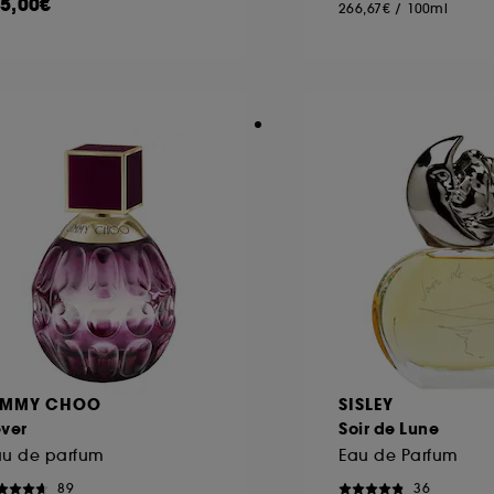
15,00€
266,67€
/
100ml
IMMY CHOO
SISLEY
ever
Soir de Lune
au de parfum
Eau de Parfum
89
36