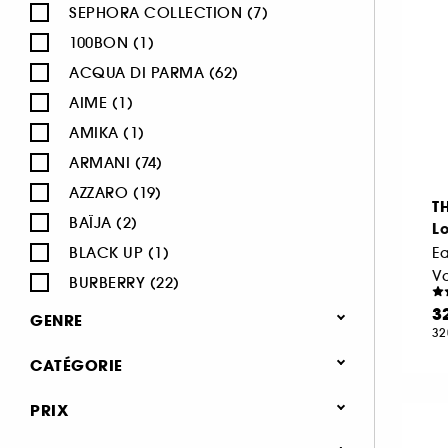
SEPHORA COLLECTION (7)
100BON (1)
ACQUA DI PARMA (62)
AIME (1)
AMIKA (1)
ARMANI (74)
AZZARO (19)
T
BAÏJA (2)
Lo
BLACK UP (1)
E
V
BURBERRY (22)
BVLGARI (12)
3
GENRE
32
BY ROSIE JANE (3)
Femme (1379)
CATÉGORIE
CACHAREL (24)
Homme (543)
CALVIN KLEIN (20)
Parfum
PRIX
Mixte (494)
CAROLINA HERRERA (21)
Jusqu'à -30% sur une sélection de
Enfant (40)