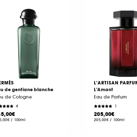
ERMÈS
L'ARTISAN PARFU
au de gentiane blanche
L'Amant
au de Cologne
Eau de Parfum
4
1
35,00€
205,00€
5,00€
/
100ml
205,00€
/
100ml