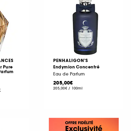
ANCES
PENHALIGON'S
r Pure
Endymion Concentré
Parfum
Eau de Parfum
205,00€
205,00€
/
100ml
€