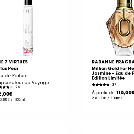
HE 7 VIRTUES
RABANNE FRAGR
tus Pear
Million Gold For He
Jasmine – Eau de 
au de Parfum
Edition Limitée
aporisateur de Voyage
37
26
115,00
À partir de
2,00€
230,00€
/
100ml
0,00€
/
100ml