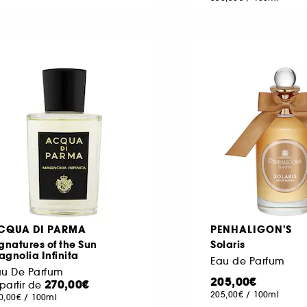
CQUA DI PARMA
PENHALIGON'S
gnatures of the Sun
Solaris
gnolia Infinita
Eau de Parfum
au De Parfum
205,00€
270,00€
partir de
205,00€
/
100ml
0,00€
/
100ml