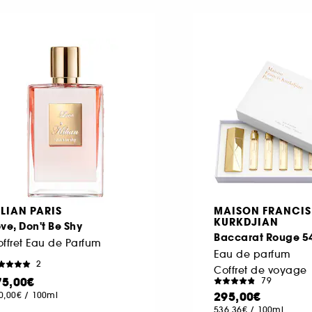
ILIAN PARIS
MAISON FRANCIS
KURKDJIAN
ve, Don't Be Shy
Baccarat Rouge 5
ffret Eau de Parfum
Eau de parfum
2
Coffret de voyage
75,00€
79
295,00€
0,00€
/
100ml
536,36€
/
100ml