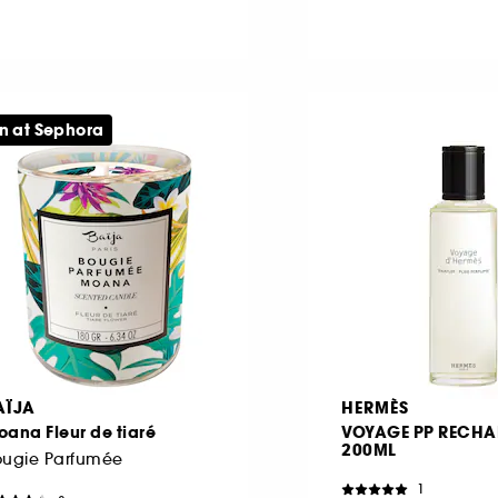
n at Sephora
AÏJA
HERMÈS
ana Fleur de tiaré
VOYAGE PP RECHA
200ML
ougie Parfumée
1