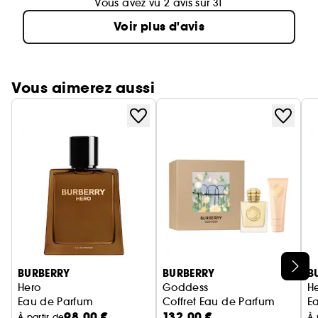
Vous avez vu 2 avis sur 31
Voir plus d'avis
Vous aimerez aussi
Ignorer le carrousel produits
BURBERRY
BURBERRY
B
Hero
Goddess
H
Eau de Parfum
Coffret Eau de Parfum
Ea
98,00 €
132,00 €
À partir de
À 