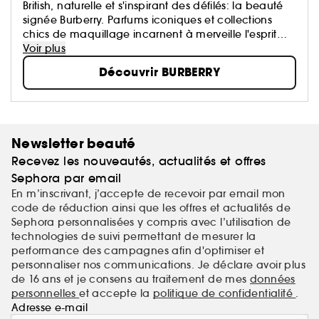
British, naturelle et s'inspirant des défilés: la beauté
signée Burberry. Parfums iconiques et collections
chics de maquillage incarnent à merveille l'esprit
d'innovation et de savoir-faire au cœur de Burberry.
Voir plus
Fonds de teint lumière, fards ou rouges à lèvres aux
Découvrir BURBERRY
teintes sublimes ou encore parfums intemporels
s'inspirent des éléments-phares de la marque: le
trench-coat Heritage, la musique, le style ou la
culture britannique.
Newsletter beauté
Recevez les nouveautés, actualités et offres
Sephora par email
En m’inscrivant, j’accepte de recevoir par email mon
code de réduction ainsi que les offres et actualités de
Sephora personnalisées y compris avec l’utilisation de
technologies de suivi permettant de mesurer la
performance des campagnes afin d'optimiser et
personnaliser nos communications. Je déclare avoir plus
de 16 ans et je consens au traitement de mes
données
personnelles
et accepte la
politique de confidentialité
.
Adresse e-mail