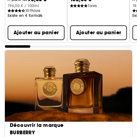
196,00 € / 100ml
7
avis
18
1019
avis
Existe en 4 formats
Ex
Ajouter au panier
Ajouter au panier
Découvrir la marque
BURBERRY