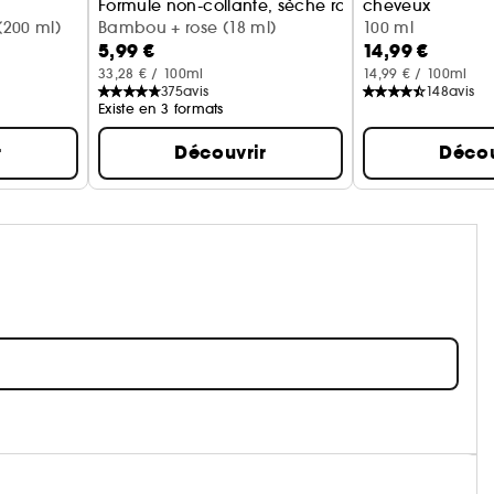
Formule non-collante, sèche rapidement
cheveux
200 ml)
Bambou + rose (18 ml)
Monoi + bergam
100 ml
5,99 €
14,99 €
33,28 € / 100ml
14,99 € / 100ml
375
avis
148
avis
Existe en 3 formats
r
Découvrir
Décou