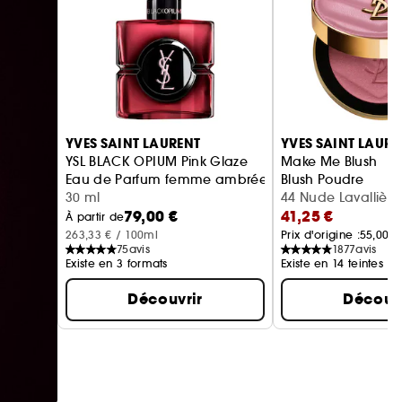
Ignorer le carrousel produits
YVES SAINT LAURENT
YVES SAINT LAURE
YSL BLACK OPIUM Pink Glaze
Make Me Blush
Eau de Parfum femme ambrée florale & note de fra
Blush Poudre
30 ml
44 Nude Lavallière 
79,00 €
41,25 €
À partir de
263,33 € / 100ml
Prix d'origine :
55,00 €
75
avis
1877
avis
Existe en 3 formats
Existe en 14 teintes
Découvrir
Découvr