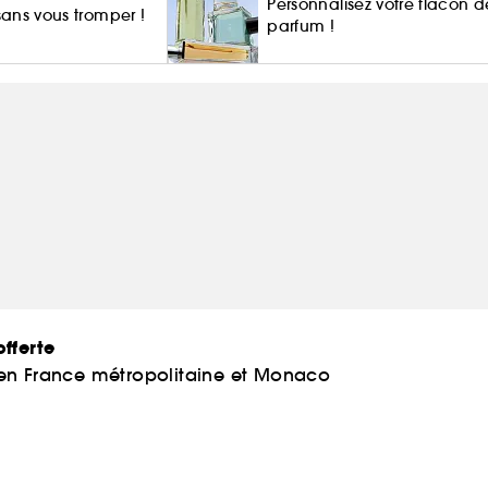
Personnalisez votre flacon d
 sans vous tromper !
parfum !
fferte
 en France métropolitaine et Monaco