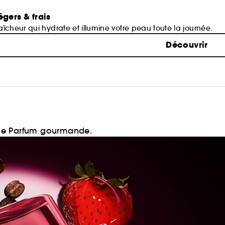
égers & frais
îcheur qui hydrate et illumine votre peau toute la journée.
Découvrir
 de Parfum gourmande.