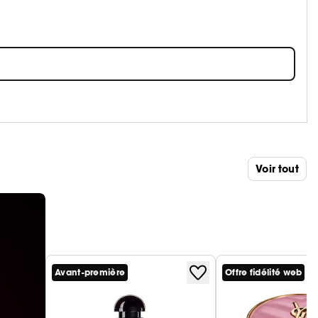
Voir tout
Avant-première
Offre fidélité web