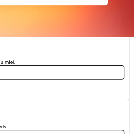
u miel.
rts.