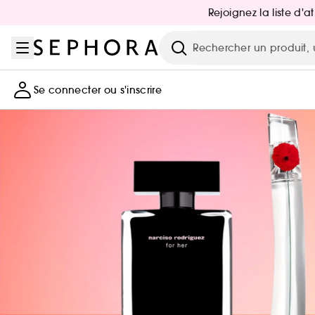
Aller au menu
Aller au contenu principal
Aller au pied de page
Rejoignez la liste d'
Recherche
Se connecter ou s'inscrire