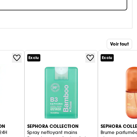
Voir tout
Exclu
Exclu
ON
SEPHORA COLLECTION
SEPHORA COLL
 24H
Spray nettoyant mains
Brume parfumée