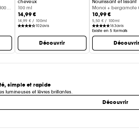
cheveux
Nourrissant et lissant
300
Vanille + lait d'amande
100 ml
Monoi + bergamote (
14,99 €
10,99 €
14,99 € / 100ml
5,50 € / 100ml
102
avis
163
avis
Existe en 5 formats
Découvrir
Découvri
té, simple et rapide
ues lumineuses et lèvres brillantes.
Découvrir