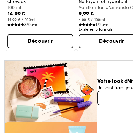
cheveux
Nettoyant et hydratant
Cerise + crème fouettée
100 ml
Vanille + lait d'amande (
14,99 €
9,99 €
ml)
14,99 € / 100ml
4,00 € / 100ml
370
avis
172
avis
Existe en 5 formats
Découvrir
Découvrir
Votre look d'é
Un teint frais, jo