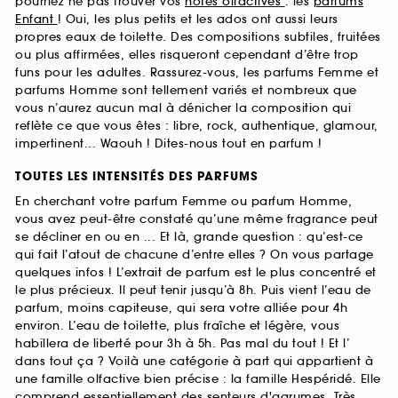
pourriez ne pas trouver vos
notes olfactives
: les
parfums
Enfant
! Oui, les plus petits et les ados ont aussi leurs
propres eaux de toilette. Des compositions subtiles, fruitées
ou plus affirmées, elles risqueront cependant d’être trop
funs pour les adultes. Rassurez-vous, les parfums Femme et
parfums Homme sont tellement variés et nombreux que
vous n’aurez aucun mal à dénicher la composition qui
reflète ce que vous êtes : libre, rock, authentique, glamour,
impertinent... Waouh ! Dites-nous tout en parfum !
TOUTES LES INTENSITÉS DES PARFUMS
En cherchant votre parfum Femme ou parfum Homme,
vous avez peut-être constaté qu’une même fragrance peut
se décliner en ou en ... Et là, grande question : qu’est-ce
qui fait l’atout de chacune d’entre elles ? On vous partage
quelques infos ! L’extrait de parfum est le plus concentré et
le plus précieux. Il peut tenir jusqu’à 8h. Puis vient l’eau de
parfum, moins capiteuse, qui sera votre alliée pour 4h
environ. L’eau de toilette, plus fraîche et légère, vous
habillera de liberté pour 3h à 5h. Pas mal du tout ! Et l’
dans tout ça ? Voilà une catégorie à part qui appartient à
une famille olfactive bien précise : la famille Hespéridé. Elle
comprend essentiellement des senteurs d'agrumes. Très