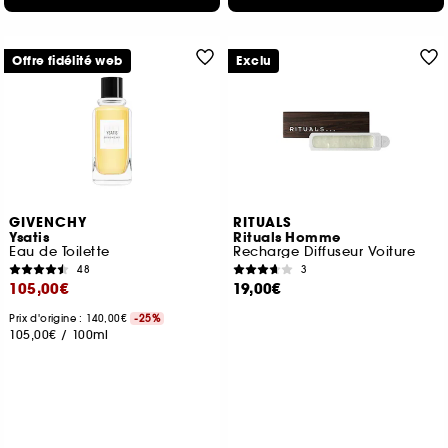
Offre fidélité web
Exclu
GIVENCHY
RITUALS
Ysatis
Rituals Homme
Eau de Toilette
Recharge Diffuseur Voiture
48
3
105,00€
19,00€
Prix d'origine : 140,00€
-25%
105,00€
/
100ml