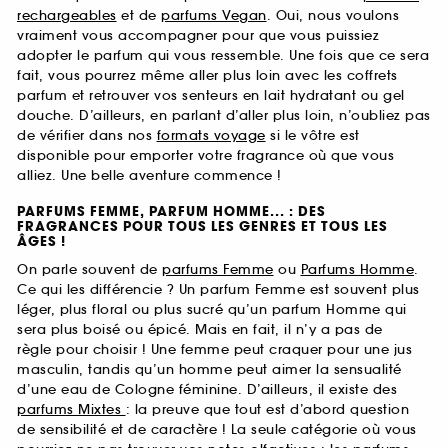
rechargeables
et de
parfums Vegan
. Oui, nous voulons
vraiment vous accompagner pour que vous puissiez
adopter le parfum qui vous ressemble. Une fois que ce sera
fait, vous pourrez même aller plus loin avec les coffrets
parfum et retrouver vos senteurs en lait hydratant ou gel
douche. D’ailleurs, en parlant d’aller plus loin, n’oubliez pas
de vérifier dans nos
formats voyage
si le vôtre est
disponible pour emporter votre fragrance où que vous
alliez. Une belle aventure commence !
PARFUMS FEMME, PARFUM HOMME... : DES
FRAGRANCES POUR TOUS LES GENRES ET TOUS LES
ÂGES !
On parle souvent de
parfums Femme
ou
Parfums Homme
.
Ce qui les différencie ? Un parfum Femme est souvent plus
léger, plus floral ou plus sucré qu’un parfum Homme qui
sera plus boisé ou épicé. Mais en fait, il n’y a pas de
règle pour choisir ! Une femme peut craquer pour une jus
masculin, tandis qu’un homme peut aimer la sensualité
d’une eau de Cologne féminine. D’ailleurs, il existe des
parfums Mixtes
: la preuve que tout est d’abord question
de sensibilité et de caractère ! La seule catégorie où vous