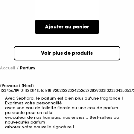
Ajouter au panier
Voir plus de produits
Accueil
Parfum
[
Previous
]
[
Next
]
1
2
3
4
5
6
7
8
9
10
11
12
13
14
15
16
17
18
19
20
21
22
23
24
25
26
27
28
29
30
31
32
33
34
35
36
37
Avec Sephora, le parfum est bien plus qu'une fragrance !
Exprimez votre personnalité
avec une eau de toilette florale ou une eau de parfum
puissante pour un reflet
évocateur de nos humeurs, nos envies... Best-sellers ou
nouveautés parfum,
arborez votre nouvelle signature !