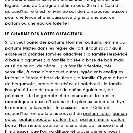
légère, l’eau de Cologne s’affirme pour 2h à 3h. Cela dit,
aujourd’hui, elle est réinventée par de nombreuses maisons
pour une tenue et une puissance digne d’une eau de
parfum ou une eau de toilette !
LE CHARME DES NOTES OLFACTIVES
Si on veut parler des parfums Homme, parfums Femme ou
parfums Mixtes dans les règles de l’art, il faut savoir qu’il
existe sept grandes familles olfactives : la famille Hespéridé
à base d’agrumes ; la famille boisée à base de bois mais
aussi de musc, de cèdre... ; la famille orientale, très
sensuelle, à base d’ambre et autres ingrédients exotiques ;
la famille florale à base de fleurs ; la famille Chypre à base
de bergamote, mousse de chêne et patchouli ; la famille
Fougère à base de mousse de chêne également, de
géranium, de bergamote et de coumarine, la famille
aromatique à base d’herbes et de plantes comme le thym,
le romarin, la lavande... Intéressant, non ? Cela dit,
aujourd’hui, on parle plus souvent de
parfum floral
,
parfum
épicé
,
parfum poudré
,
parfum frais
,
parfum marin
,
parfum
boisé
. Plus simple pour se faire une idée de l’empreinte et
l’impression que l’on va diffuser et graver derrière nous !