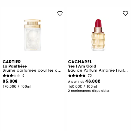
CARTIER
CACHAREL
La Panthère
Yes I Am Gold
Brume parfumée pour les cheveux
Eau de Parfum Ambrée Fruitée Epicée
5
73
85,00€
48,00€
À partir de
170,00€
/
100ml
160,00€
/
100ml
2 contenances disponibles