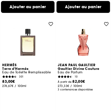
Ajouter au panier
Ajouter au panier
HERMÈS
JEAN PAUL GAULTIER
Terre d'Hermès
Gaultier Divine Couture
Eau de Toilette Remplissable
Eau de Parfum
301
10
83,00€
82,00€
À partir de
276,67€
/
100ml
273,33€
/
100ml
3 contenances disponibles