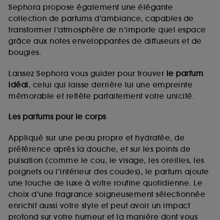
de vous plaire via des publicités, y compris sur des
Sephora propose également une élégante
sites tiers et sur les réseaux sociaux, sur la base
collection de parfums d’ambiance, capables de
des pages que vous avez consultées, de votre
transformer l’atmosphère de n’importe quel espace
navigation, et de l'historique de vos interactions.
grâce aux notes enveloppantes de diffuseurs et de
Cookies de mesure d’audience :
ils nous
bougies.
permettent de réaliser des statistiques de
fréquentation et de navigation sur notre site afin
Laissez Sephora vous guider pour trouver
le parfum
d’en améliorer la performance.
idéal
, celui qui laisse derrière lui une empreinte
Cookies de sécurisation des paiements en ligne :
mémorable et reflète parfaitement votre unicité.
ils nous permettent de lutter notamment contre les
fraudes aux moyens de paiement et les
Les parfums pour le corps
usurpations d’identité.
Appliqué sur une peau propre et hydratée, de
Cookies fonctionnels :
il s’agit de cookies
préférence après la douche, et sur les points de
permettant l’affichage et/ou la fourniture de
pulsation (comme le cou, le visage, les oreilles, les
certaines fonctionnalités du site, tel que les
cookies d’authentification qui sont utilisés afin de
poignets ou l’intérieur des coudes), le parfum ajoute
vous faire bénéficier de l’authentification
une touche de luxe à votre routine quotidienne. Le
prolongée vous permettant d’accéder à votre
choix d’une fragrance soigneusement sélectionnée
compte lors de votre prochaine visite sur le site
enrichit aussi votre style et peut avoir un impact
sans saisir à nouveau votre identifiant et mot de
profond sur votre humeur et la manière dont vous
passe.