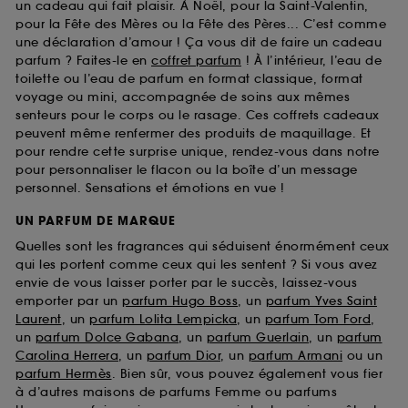
un cadeau qui fait plaisir. À Noël, pour la Saint-Valentin,
pour la Fête des Mères ou la Fête des Pères... C’est comme
une déclaration d’amour ! Ça vous dit de faire un cadeau
parfum ? Faites-le en
coffret parfum
! À l’intérieur, l’eau de
toilette ou l’eau de parfum en format classique, format
voyage ou mini, accompagnée de soins aux mêmes
senteurs pour le corps ou le rasage. Ces coffrets cadeaux
peuvent même renfermer des produits de maquillage. Et
pour rendre cette surprise unique, rendez-vous dans notre
pour personnaliser le flacon ou la boîte d’un message
personnel. Sensations et émotions en vue !
UN PARFUM DE MARQUE
Quelles sont les fragrances qui séduisent énormément ceux
qui les portent comme ceux qui les sentent ? Si vous avez
envie de vous laisser porter par le succès, laissez-vous
emporter par un
parfum Hugo Boss
, un
parfum Yves Saint
Laurent
, un
parfum Lolita Lempicka
, un
parfum Tom Ford
,
un
parfum Dolce Gabana
, un
parfum Guerlain
, un
parfum
Carolina Herrera
, un
parfum Dior
, un
parfum Armani
ou un
parfum Hermès
. Bien sûr, vous pouvez également vous fier
à d’autres maisons de parfums Femme ou parfums