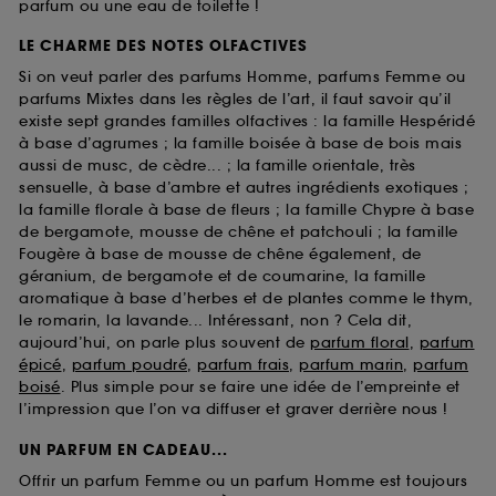
parfum ou une eau de toilette !
LE CHARME DES NOTES OLFACTIVES
Si on veut parler des parfums Homme, parfums Femme ou
parfums Mixtes dans les règles de l’art, il faut savoir qu’il
existe sept grandes familles olfactives : la famille Hespéridé
à base d’agrumes ; la famille boisée à base de bois mais
aussi de musc, de cèdre... ; la famille orientale, très
sensuelle, à base d’ambre et autres ingrédients exotiques ;
la famille florale à base de fleurs ; la famille Chypre à base
de bergamote, mousse de chêne et patchouli ; la famille
Fougère à base de mousse de chêne également, de
géranium, de bergamote et de coumarine, la famille
aromatique à base d’herbes et de plantes comme le thym,
le romarin, la lavande... Intéressant, non ? Cela dit,
aujourd’hui, on parle plus souvent de
parfum floral
,
parfum
épicé
,
parfum poudré
,
parfum frais
,
parfum marin
,
parfum
boisé
. Plus simple pour se faire une idée de l’empreinte et
l’impression que l’on va diffuser et graver derrière nous !
UN PARFUM EN CADEAU...
Offrir un parfum Femme ou un parfum Homme est toujours