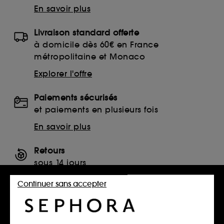
En savoir plus
Livraison standard offerte
à domicile dès 60€ en France
métropolitaine et Monaco
Explorer l'offre
Paiements sécurisés
et paiements en plusieurs fois
En savoir plus
Retours
sous 14 jours
Retourner mon article
Continuer sans accepter
SERVICES, CONTACT ET CONDITIONS DES OFFRES