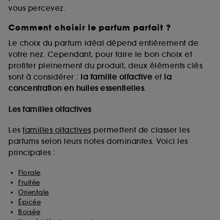
vous percevez.
Comment choisir le parfum parfait ?
A l'exception des cookies techniques, le dépôt et la
lecture de ces traceurs requiert votre accord. Vous
Le choix du parfum idéal dépend entièrement de
pouvez personnaliser vos choix concernant le dépôt
votre nez. Cependant, pour faire le bon choix et
de ces cookies grâce au bouton "personnaliser mes
profiter pleinement du produit, deux éléments clés
choix" ci-dessous ou décider de "tout accepter".
sont à considérer :
la famille olfactive
et
la
Sephora pourra associer les informations de
concentration en huiles essentielles
.
navigation collectées par ces Cookies, pour les
finalités acceptées, avec les données personnelles
collectées ou générées lors de votre activité en ligne
Les familles olfactives
ou en magasin. Pour refuser tous les cookies, cliques
sur "continuer sans accepter". Voous pouvez à tout
Les
familles olfactives
permettent de classer les
moment choisir de retirer votrte consentement. Si vous
parfums selon leurs notes dominantes. Voici les
souhaitez obtenir plus d'information sur les cookies
principales :
utilisés,
cliquez
ici
.
Florale
Fruitée
Orientale
Épicée
Boisée