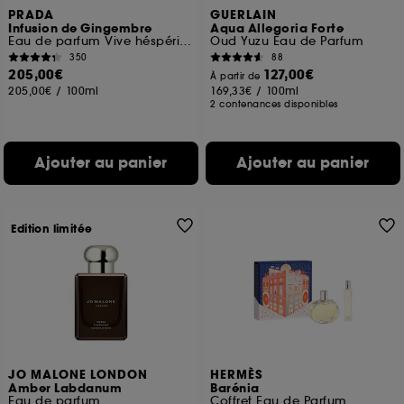
PRADA
GUERLAIN
Infusion de Gingembre
Aqua Allegoria Forte
Eau de parfum Vive héspéridée Boisée pour homme et femme
Oud Yuzu Eau de Parfum
350
88
205,00€
127,00€
À partir de
205,00€
/
100ml
169,33€
/
100ml
2 contenances disponibles
Ajouter au panier
Ajouter au panier
Edition limitée
JO MALONE LONDON
HERMÈS
Amber Labdanum
Barénia
Eau de parfum
Coffret Eau de Parfum