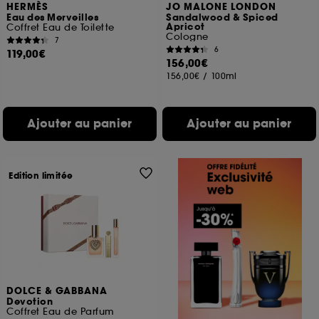
HERMÈS
JO MALONE LONDON
Eau des Merveilles
Sandalwood & Spiced
Apricot
Coffret Eau de Toilette
Cologne
7
6
119,00€
156,00€
156,00€
/
100ml
Ajouter au panier
Ajouter au panier
Edition limitée
DOLCE & GABBANA
Devotion
Coffret Eau de Parfum