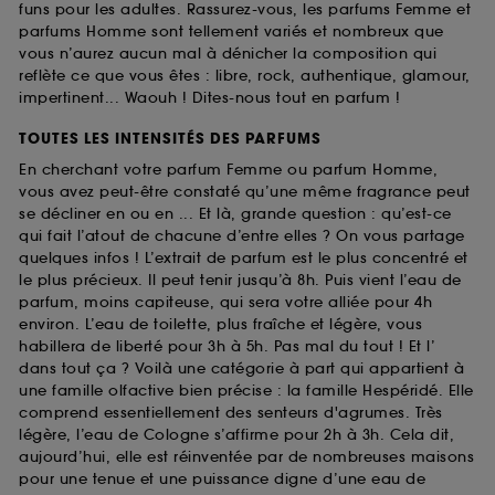
funs pour les adultes. Rassurez-vous, les parfums Femme et
parfums Homme sont tellement variés et nombreux que
vous n’aurez aucun mal à dénicher la composition qui
reflète ce que vous êtes : libre, rock, authentique, glamour,
impertinent... Waouh ! Dites-nous tout en parfum !
TOUTES LES INTENSITÉS DES PARFUMS
En cherchant votre parfum Femme ou parfum Homme,
vous avez peut-être constaté qu’une même fragrance peut
se décliner en ou en ... Et là, grande question : qu’est-ce
qui fait l’atout de chacune d’entre elles ? On vous partage
quelques infos ! L’extrait de parfum est le plus concentré et
le plus précieux. Il peut tenir jusqu’à 8h. Puis vient l’eau de
parfum, moins capiteuse, qui sera votre alliée pour 4h
environ. L’eau de toilette, plus fraîche et légère, vous
habillera de liberté pour 3h à 5h. Pas mal du tout ! Et l’
dans tout ça ? Voilà une catégorie à part qui appartient à
une famille olfactive bien précise : la famille Hespéridé. Elle
comprend essentiellement des senteurs d'agrumes. Très
légère, l’eau de Cologne s’affirme pour 2h à 3h. Cela dit,
aujourd’hui, elle est réinventée par de nombreuses maisons
pour une tenue et une puissance digne d’une eau de