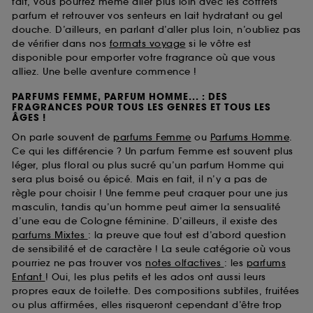
fait, vous pourrez même aller plus loin avec les coffrets
parfum et retrouver vos senteurs en lait hydratant ou gel
douche. D’ailleurs, en parlant d’aller plus loin, n’oubliez pas
de vérifier dans nos
formats voyage
si le vôtre est
disponible pour emporter votre fragrance où que vous
alliez. Une belle aventure commence !
PARFUMS FEMME, PARFUM HOMME... : DES
FRAGRANCES POUR TOUS LES GENRES ET TOUS LES
ÂGES !
On parle souvent de
parfums Femme
ou
Parfums Homme
.
Ce qui les différencie ? Un parfum Femme est souvent plus
léger, plus floral ou plus sucré qu’un parfum Homme qui
sera plus boisé ou épicé. Mais en fait, il n’y a pas de
règle pour choisir ! Une femme peut craquer pour une jus
masculin, tandis qu’un homme peut aimer la sensualité
d’une eau de Cologne féminine. D’ailleurs, il existe des
parfums Mixtes
: la preuve que tout est d’abord question
de sensibilité et de caractère ! La seule catégorie où vous
pourriez ne pas trouver vos
notes olfactives
: les
parfums
Enfant
! Oui, les plus petits et les ados ont aussi leurs
propres eaux de toilette. Des compositions subtiles, fruitées
ou plus affirmées, elles risqueront cependant d’être trop