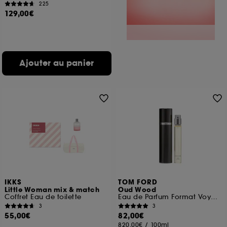
225
129,00€
Ajouter au panier
IKKS
TOM FORD
Little Woman mix & match
Oud Wood
Coffret Eau de toilette
Eau de Parfum Format Voyage
3
3
55,00€
82,00€
820,00€
/
100ml