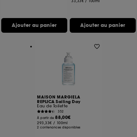
33,33€
/
100ml
Ajouter au panier
Ajouter au panier
MAISON MARGIELA
REPLICA Sailing Day
Eau de Toilette
352
88,00€
À partir de
293,33€
/
100ml
2 contenances disponibles