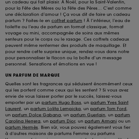
un cadeau qui fait plaisir. À Noël, pour la Saint-Valentin,
pour la Fête des Mères ou la Fête des Pères... C’est comme
une déclaration d’amour ! Ça vous dit de faire un cadeau
parfum ? Faites-le en
coffret parfum
! À l’intérieur, l’eau de
toilette ou l’eau de parfum en format classique, format
voyage ou mini, accompagnée de soins aux mêmes
senteurs pour le corps ou le rasage. Ces coffrets cadeaux
peuvent même renfermer des produits de maquillage. Et
pour rendre cette surprise unique, rendez-vous dans notre
pour personnaliser le flacon ou la boîte d’un message
personnel. Sensations et émotions en vue !
UN PARFUM DE MARQUE
Quelles sont les fragrances qui séduisent énormément ceux
qui les portent comme ceux qui les sentent ? Si vous avez
envie de vous laisser porter par le succès, laissez-vous
emporter par un
parfum Hugo Boss
, un
parfum Yves Saint
Laurent
, un
parfum Lolita Lempicka
, un
parfum Tom Ford
,
un
parfum Dolce Gabana
, un
parfum Guerlain
, un
parfum
Carolina Herrera
, un
parfum Dior
, un
parfum Armani
ou un
parfum Hermès
. Bien sûr, vous pouvez également vous fier
à d’autres maisons de parfums Femme ou parfums