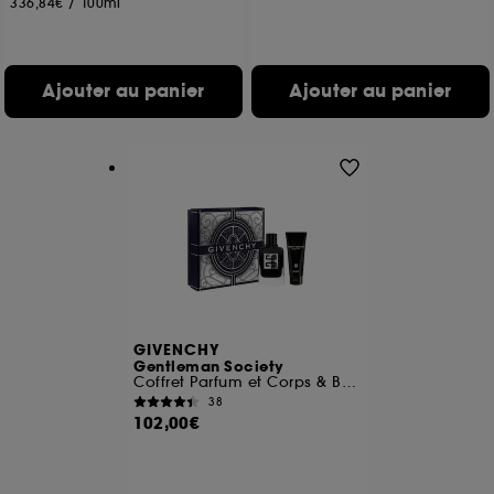
336,84€
/
100ml
Ajouter au panier
Ajouter au panier
GIVENCHY
Gentleman Society
Coffret Parfum et Corps & Bain
38
102,00€