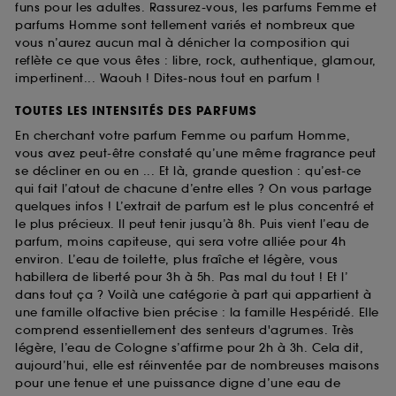
funs pour les adultes. Rassurez-vous, les parfums Femme et
parfums Homme sont tellement variés et nombreux que
vous n’aurez aucun mal à dénicher la composition qui
reflète ce que vous êtes : libre, rock, authentique, glamour,
impertinent... Waouh ! Dites-nous tout en parfum !
TOUTES LES INTENSITÉS DES PARFUMS
En cherchant votre parfum Femme ou parfum Homme,
vous avez peut-être constaté qu’une même fragrance peut
se décliner en ou en ... Et là, grande question : qu’est-ce
qui fait l’atout de chacune d’entre elles ? On vous partage
quelques infos ! L’extrait de parfum est le plus concentré et
le plus précieux. Il peut tenir jusqu’à 8h. Puis vient l’eau de
parfum, moins capiteuse, qui sera votre alliée pour 4h
environ. L’eau de toilette, plus fraîche et légère, vous
habillera de liberté pour 3h à 5h. Pas mal du tout ! Et l’
dans tout ça ? Voilà une catégorie à part qui appartient à
une famille olfactive bien précise : la famille Hespéridé. Elle
comprend essentiellement des senteurs d'agrumes. Très
légère, l’eau de Cologne s’affirme pour 2h à 3h. Cela dit,
aujourd’hui, elle est réinventée par de nombreuses maisons
pour une tenue et une puissance digne d’une eau de