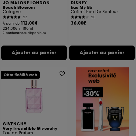
JO MALONE LONDON
DISNEY
Beach Blossom
Eau My Bb
Cologne
Coffret Eau De Senteur
23
20
112,00€
36,00€
À partir de
224,00€
/
100ml
2 contenances disponibles
Ajouter au panier
Ajouter au panier
Offre fidélité web
GIVENCHY
Very Irrésistible Givenchy
Eau de Parfum