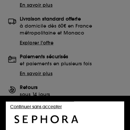
En savoir plus
Livraison standard offerte
à domicile dès 60€ en France
métropolitaine et Monaco
Explorer l'offre
Paiements sécurisés
et paiements en plusieurs fois
En savoir plus
Retours
sous 14 jours
Retourner mon article
Continuer sans accepter
SERVICES, CONTACT ET CONDITIONS DES OFFRES