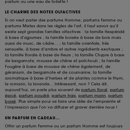
parfum ou une eau de toilette !
LE CHARME DES NOTES OLFACTIVES
Si on veut parler des parfums Homme, parfums Femme ou
parfums Mixtes dans les règles de l’art, il faut savoir qu’il
existe sept grandes familles olfactives : la famille Hespéridé
à base d’agrumes ; la famille boisée à base de bois mais
aussi de musc, de cèdre... ; la famille orientale, très
sensuelle, à base d’ambre et autres ingrédients exotiques ;
la famille florale à base de fleurs ; la famille Chypre à base
de bergamote, mousse de chêne et patchouli ; la famille
Fougère à base de mousse de chêne également, de
géranium, de bergamote et de coumarine, la famille
aromatique à base d’herbes et de plantes comme le thym,
le romarin, la lavande... Intéressant, non ? Cela dit,
aujourd’hui, on parle plus souvent de
parfum floral
,
parfum
épicé
,
parfum poudré
,
parfum frais
,
parfum marin
,
parfum
boisé
. Plus simple pour se faire une idée de l’empreinte et
l’impression que l’on va diffuser et graver derrière nous !
UN PARFUM EN CADEAU...
Offrir un parfum Femme ou un parfum Homme est toujours