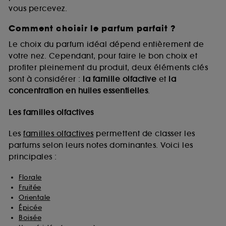
vous percevez.
Comment choisir le parfum parfait ?
A l'exception des cookies techniques, le dépôt et la
lecture de ces traceurs requiert votre accord. Vous
Le choix du parfum idéal dépend entièrement de
pouvez personnaliser vos choix concernant le dépôt
votre nez. Cependant, pour faire le bon choix et
de ces cookies grâce au bouton "personnaliser mes
profiter pleinement du produit, deux éléments clés
choix" ci-dessous ou décider de "tout accepter".
sont à considérer :
la famille olfactive
et
la
Sephora pourra associer les informations de
concentration en huiles essentielles
.
navigation collectées par ces Cookies, pour les
finalités acceptées, avec les données personnelles
collectées ou générées lors de votre activité en ligne
Les familles olfactives
ou en magasin. Pour refuser tous les cookies, cliques
sur "continuer sans accepter". Voous pouvez à tout
Les
familles olfactives
permettent de classer les
moment choisir de retirer votrte consentement. Si vous
parfums selon leurs notes dominantes. Voici les
souhaitez obtenir plus d'information sur les cookies
principales :
utilisés,
cliquez
ici
.
Florale
Fruitée
Orientale
Épicée
Boisée