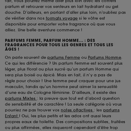
fait, vous pourrez même aller plus loin avec les coffrets
parfum et retrouver vos senteurs en lait hydratant ou gel
douche. D’ailleurs, en parlant d’aller plus loin, n’oubliez pas
de vérifier dans nos
formats voyage
si le vôtre est
disponible pour emporter votre fragrance où que vous
alliez. Une belle aventure commence !
PARFUMS FEMME, PARFUM HOMME... : DES
FRAGRANCES POUR TOUS LES GENRES ET TOUS LES
ÂGES !
On parle souvent de
parfums Femme
ou
Parfums Homme
.
Ce qui les différencie ? Un parfum Femme est souvent plus
léger, plus floral ou plus sucré qu’un parfum Homme qui
sera plus boisé ou épicé. Mais en fait, il n’y a pas de
règle pour choisir ! Une femme peut craquer pour une jus
masculin, tandis qu’un homme peut aimer la sensualité
d’une eau de Cologne féminine. D’ailleurs, il existe des
parfums Mixtes
: la preuve que tout est d’abord question
de sensibilité et de caractère ! La seule catégorie où vous
pourriez ne pas trouver vos
notes olfactives
: les
parfums
Enfant
! Oui, les plus petits et les ados ont aussi leurs
propres eaux de toilette. Des compositions subtiles, fruitées
ou plus affirmées, elles risqueront cependant d’être trop