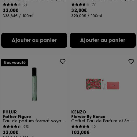
52
77
32,00€
32,00€
336,84€
/
100ml
320,00€
/
100ml
Ajouter au panier
Ajouter au panier
Nouveauté
PHLUR
KENZO
Father Figure
Flower By Kenzo
Eau de parfum format voyage
Coffret Eau de Parfum et Soin pour Femme
612
15
32,00€
102,00€