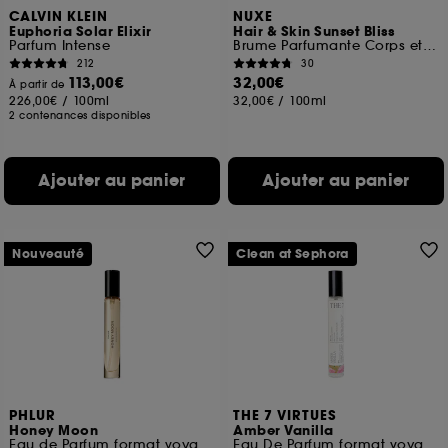
CALVIN KLEIN
NUXE
Euphoria Solar Elixir
Hair & Skin Sunset Bliss
Parfum Intense
Brume Parfumante Corps et Cheveux
212
30
113,00€
32,00€
À partir de
226,00€
/
100ml
32,00€
/
100ml
2 contenances disponibles
Ajouter au panier
Ajouter au panier
Nouveauté
Clean at Sephora
PHLUR
THE 7 VIRTUES
Honey Moon
Amber Vanilla
Eau de Parfum format voyage
Eau De Parfum format voyage