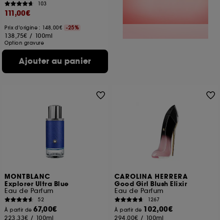
103
111,00€
Prix d'origine : 148,00€
-25%
138,75€
/
100ml
Option gravure
Ajouter au panier
MONTBLANC
CAROLINA HERRERA
Explorer Ultra Blue
Good Girl Blush Elixir
Eau de Parfum
Eau de Parfum
52
1267
67,00€
102,00€
À partir de
À partir de
223,33€
/
100ml
294,00€
/
100ml