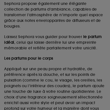
de vous plaire via des publicités, y compris sur des
Sephora propose également une élégante
sites tiers et sur les réseaux sociaux, sur la base
collection de parfums d’ambiance, capables de
des pages que vous avez consultées, de votre
transformer l’atmosphère de n’importe quel espace
navigation, et de l'historique de vos interactions.
grâce aux notes enveloppantes de diffuseurs et de
Cookies de mesure d’audience :
ils nous
bougies.
permettent de réaliser des statistiques de
fréquentation et de navigation sur notre site afin
Laissez Sephora vous guider pour trouver
le parfum
d’en améliorer la performance.
idéal
, celui qui laisse derrière lui une empreinte
Cookies de sécurisation des paiements en ligne :
mémorable et reflète parfaitement votre unicité.
ils nous permettent de lutter notamment contre les
fraudes aux moyens de paiement et les
Les parfums pour le corps
usurpations d’identité.
Appliqué sur une peau propre et hydratée, de
Cookies fonctionnels :
il s’agit de cookies
préférence après la douche, et sur les points de
permettant l’affichage et/ou la fourniture de
pulsation (comme le cou, le visage, les oreilles, les
certaines fonctionnalités du site, tel que les
cookies d’authentification qui sont utilisés afin de
poignets ou l’intérieur des coudes), le parfum ajoute
vous faire bénéficier de l’authentification
une touche de luxe à votre routine quotidienne. Le
prolongée vous permettant d’accéder à votre
choix d’une fragrance soigneusement sélectionnée
compte lors de votre prochaine visite sur le site
enrichit aussi votre style et peut avoir un impact
sans saisir à nouveau votre identifiant et mot de
profond sur votre humeur et la manière dont vous
passe.