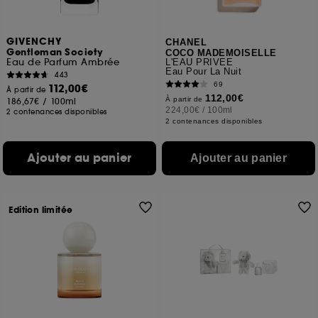
GIVENCHY
CHANEL
Gentleman Society
COCO MADEMOISELLE
Eau de Parfum Ambrée
L'EAU PRIVÉE
Eau Pour La Nuit
443
69
112,00€
À partir de
112,00€
À partir de
186,67€
/
100ml
224,00€
/
100ml
2 contenances disponibles
2 contenances disponibles
Ajouter au panier
Ajouter au panier
Edition limitée