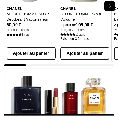
Ignorer le carrousel produits
CHANEL
CHANEL
C
ALLURE HOMME SPORT
ALLURE HOMME SPORT
B
Déodorant Vaporisateur
Cologne
Ea
60,00 €
109,00 €
À partir de
À 
60,00 € / 100ml
218,00 € / 100ml
24
1
avis
11
avis
Existe en 3 formats
Ex
Ajouter au panier
Ajouter au panier