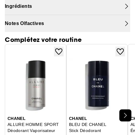
Ingrédients
Notes Olfactives
Complétez votre routine
Ignorer le carrousel produits
CHANEL
CHANEL
C
ALLURE HOMME SPORT
BLEU DE CHANEL
A
Déodorant Vaporisateur
Stick Déodorant
É