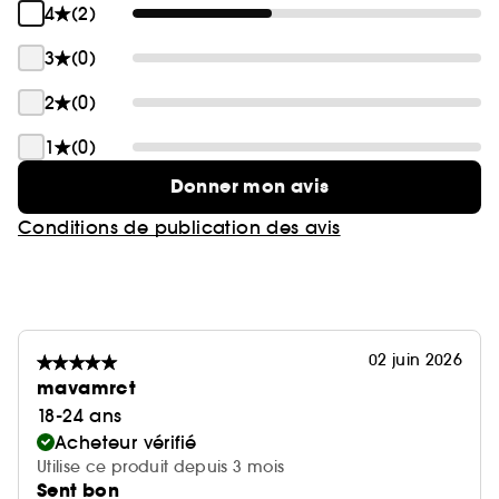
4
(2)
3
(0)
2
(0)
1
(0)
Donner mon avis
Conditions de publication des avis
02 juin 2026
mavamrct
18-24 ans
Acheteur vérifié
Utilise ce produit depuis 3 mois
Sent bon