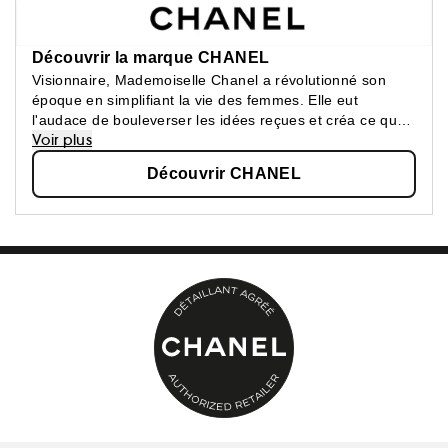
Découvrir la marque CHANEL
Visionnaire, Mademoiselle Chanel a révolutionné son
époque en simplifiant la vie des femmes. Elle eut
l'audace de bouleverser les idées reçues et créa ce que
Voir plus
les femmes attendaient : une beauté épurée, une
élégance confortable.
Découvrir CHANEL