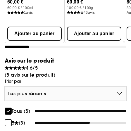
60,00 €
60,00 €
8
60,00 € / 100ml
100,00 € / 100g
80
1
avis
46
avis
Au
Ajouter au panier
Ajouter au panier
Avis sur le produit
4.6/5
(5 avis sur le produit)
Trier par
Les plus récents
Tous (5)
5
(3)