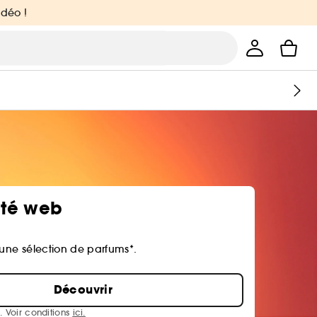
idéo !
ité web
 une sélection de parfums*.
Découvrir
. Voir conditions
ici.