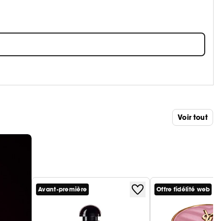
Voir tout
Avant-première
Offre fidélité web