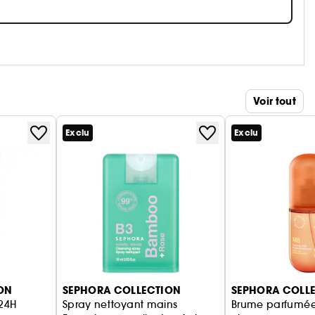
Voir tout
Exclu
Exclu
ON
SEPHORA COLLECTION
SEPHORA COLL
 24H
Spray nettoyant mains
Brume parfumée