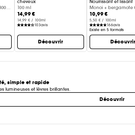
cheveux
Nourrissant et lissant
300
Vanille + lait d'amande
100 ml
Monoi + bergamote (
14,99 €
10,99 €
14,99 € / 100ml
5,50 € / 100ml
103
avis
166
avis
Existe en 5 formats
Découvrir
Découvri
té, simple et rapide
ues lumineuses et lèvres brillantes.
Découvrir