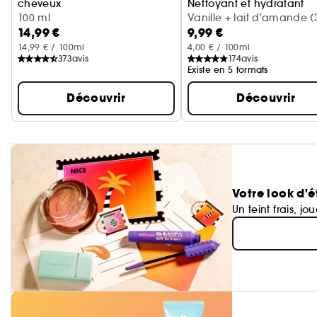
cheveux
Nettoyant et hydratant
Cerise + crème fouettée
100 ml
Vanille + lait d'amande (
14,99 €
9,99 €
ml)
14,99 € / 100ml
4,00 € / 100ml
373
avis
174
avis
Existe en 5 formats
Découvrir
Découvrir
Votre look d'é
Un teint frais, jo