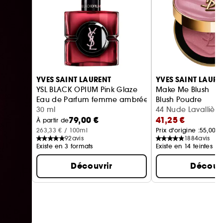
Ignorer le carrousel produits
YVES SAINT LAURENT
YVES SAINT LAURE
YSL BLACK OPIUM Pink Glaze
Make Me Blush
Eau de Parfum femme ambrée florale & note de fra
Blush Poudre
30 ml
44 Nude Lavallière 
79,00 €
41,25 €
À partir de
263,33 € / 100ml
Prix d'origine :
55,00 €
92
avis
1884
avis
Existe en 3 formats
Existe en 14 teintes
Découvrir
Découvr