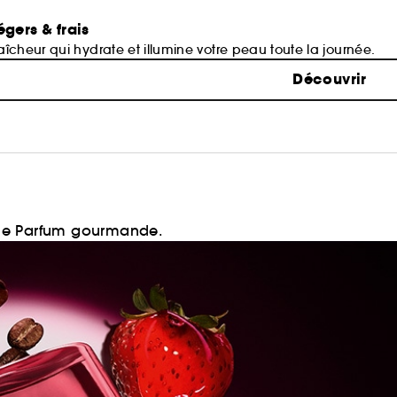
égers & frais
îcheur qui hydrate et illumine votre peau toute la journée.
Découvrir
 de Parfum gourmande.