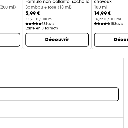
Formule non-collante, sèche rapidement
cheveux
200 ml)
Bambou + rose (18 ml)
Monoi + bergam
100 ml
5,99 €
14,99 €
33,28 € / 100ml
14,99 € / 100ml
381
avis
153
avis
Existe en 3 formats
r
Découvrir
Décou