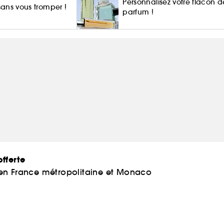
Personnalisez votre flacon d
 sans vous tromper !
parfum !
fferte
 en France métropolitaine et Monaco