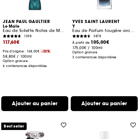
JEAN PAUL GAULTIER
YVES SAINT LAURENT
Le Male
Y
Eau de Toilette Notes de Menthe, Lavande et Vanille
Eau de Parfum fougère aromatique rechargeable pour homme
1398
3878
117,60€
105,00€
À partir de
175,00€
/
100ml
Prix d'origine : 168,00€
-30%
Option gravure
58,80€
/
100ml
3 contenances disponibles
Option gravure
6 contenances disponibles
Ajouter au panier
Ajouter au panier
Best seller