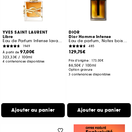
YVES SAINT LAURENT
DIOR
Libre
Dior Homme Intense
Eau de Parfum Intense lavande florale rechargeable pour femme
Eau de parfum, Notes boisées, ambrée, iris & vanille
1949
485
97,00€
129,75€
À partir de
323,33€
/
100ml
Prix d'origine : 173,00€
4 contenances disponibles
86,50€
/
100ml
Option gravure
3 contenances disponibles
Ajouter au panier
Ajouter au panier