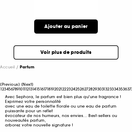
Ajouter au panier
Voir plus de produits
Accueil
Parfum
[
Previous
]
[
Next
]
1
2
3
4
5
6
7
8
9
10
11
12
13
14
15
16
17
18
19
20
21
22
23
24
25
26
27
28
29
30
31
32
33
34
35
36
37
Avec Sephora, le parfum est bien plus qu'une fragrance !
Exprimez votre personnalité
avec une eau de toilette florale ou une eau de parfum
puissante pour un reflet
évocateur de nos humeurs, nos envies... Best-sellers ou
nouveautés parfum,
arborez votre nouvelle signature !