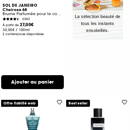
SOL DE JANEIRO
Cheirosa 68
Brume Parfumée pour le corps et les cheveux
La sélection beauté de
2042
tous les instants
27,00€
À partir de
30,00€
/
100ml
ensoleillés.
2 contenances disponibles
Ajouter au panier
Offre fidélité web
Best seller