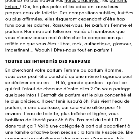
pourriez ne pas trouver vos
notes olfactives
: les
parfums
Enfant
! Oui, les plus petits et les ados ont aussi leurs
propres eaux de toilette. Des compositions subtiles, fruitées
ou plus affirmées, elles risqueront cependant d’être trop
funs pour les adultes. Rassurez-vous, les parfums Femme et
parfums Homme sont tellement variés et nombreux que
vous n’aurez aucun mal à dénicher la composition qui
reflète ce que vous êtes : libre, rock, authentique, glamour,
impertinent... Waouh ! Dites-nous tout en parfum !
TOUTES LES INTENSITÉS DES PARFUMS
En cherchant votre parfum Femme ou parfum Homme,
vous avez peut-être constaté qu’une même fragrance peut
se décliner en ou en ... Et là, grande question : qu’est-ce
qui fait l’atout de chacune d’entre elles ? On vous partage
quelques infos ! L’extrait de parfum est le plus concentré et
le plus précieux. Il peut tenir jusqu’à 8h. Puis vient l’eau de
parfum, moins capiteuse, qui sera votre alliée pour 4h
environ. L’eau de toilette, plus fraîche et légère, vous
habillera de liberté pour 3h à 5h. Pas mal du tout ! Et l’
dans tout ça ? Voilà une catégorie à part qui appartient à
une famille olfactive bien précise : la famille Hespéridé. Elle
comprend essentiellement des senteurs d'agrumes. Très