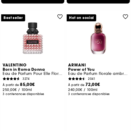
Best seller
Hot on social
VALENTINO
ARMANI
Born in Roma Donna
Power of You
Eau de Parfum Pour Elle Florale Ambrée Boisée
Eau de Parfum florale ambrée fruitée pour femme
3274
2041
85,00€
72,00€
À partir de
À partir de
250,00€
/
100ml
240,00€
/
100ml
3 contenances disponibles
3 contenances disponibles