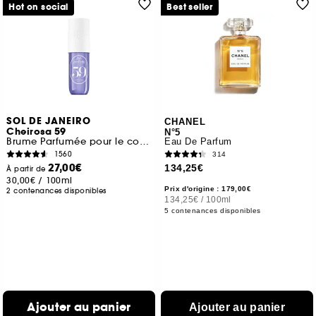
Hot on social
Best seller
SOL DE JANEIRO
CHANEL
Cheirosa 59
N°5
Brume Parfumée pour le corps et les cheveux
Eau De Parfum
1560
314
27,00€
134,25€
À partir de
30,00€
/
100ml
Prix d'origine : 179,00€
2 contenances disponibles
134,25€
/
100ml
5 contenances disponibles
Ajouter au panier
Ajouter au panier