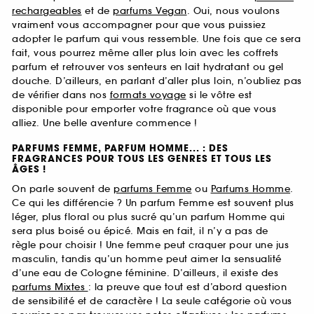
rechargeables
et de
parfums Vegan
. Oui, nous voulons
vraiment vous accompagner pour que vous puissiez
adopter le parfum qui vous ressemble. Une fois que ce sera
fait, vous pourrez même aller plus loin avec les coffrets
parfum et retrouver vos senteurs en lait hydratant ou gel
douche. D’ailleurs, en parlant d’aller plus loin, n’oubliez pas
de vérifier dans nos
formats voyage
si le vôtre est
disponible pour emporter votre fragrance où que vous
alliez. Une belle aventure commence !
PARFUMS FEMME, PARFUM HOMME... : DES
FRAGRANCES POUR TOUS LES GENRES ET TOUS LES
ÂGES !
On parle souvent de
parfums Femme
ou
Parfums Homme
.
Ce qui les différencie ? Un parfum Femme est souvent plus
léger, plus floral ou plus sucré qu’un parfum Homme qui
sera plus boisé ou épicé. Mais en fait, il n’y a pas de
règle pour choisir ! Une femme peut craquer pour une jus
masculin, tandis qu’un homme peut aimer la sensualité
d’une eau de Cologne féminine. D’ailleurs, il existe des
parfums Mixtes
: la preuve que tout est d’abord question
de sensibilité et de caractère ! La seule catégorie où vous