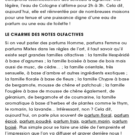
légère, l’eau de Cologne s’affirme pour 2h à 3h. Cela dit,
aujourd’hui, elle est réinventée par de nombreuses maisons
pour une tenue et une puissance digne d’une eau de
parfum ou une eau de toilette !
LE CHARME DES NOTES OLFACTIVES
Si on veut parler des parfums Homme, parfums Femme ou
parfums Mixtes dans les règles de l’art, il faut savoir qu’il
existe sept grandes familles olfactives : la famille Hespéridé
à base d’agrumes ; la famille boisée à base de bois mais
aussi de musc, de cèdre... ; la famille orientale, très
sensuelle, à base d’ambre et autres ingrédients exotiques ;
la famille florale à base de fleurs ; la famille Chypre à base
de bergamote, mousse de chêne et patchouli ; la famille
Fougère à base de mousse de chêne également, de
géranium, de bergamote et de coumarine, la famille
aromatique à base d’herbes et de plantes comme le thym,
le romarin, la lavande... Intéressant, non ? Cela dit,
aujourd’hui, on parle plus souvent de
parfum floral
,
parfum
épicé
,
parfum poudré
,
parfum frais
,
parfum marin
,
parfum
boisé
. Plus simple pour se faire une idée de l’empreinte et
l’impression que l’on va diffuser et graver derrière nous !