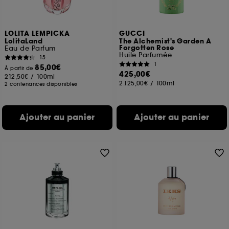
LOLITA LEMPICKA
GUCCI
LolitaLand
The Alchemist's Garden A
Forgotten Rose
Eau de Parfum
Huile Parfumée
15
1
85,00€
À partir de
425,00€
212,50€
/
100ml
2.125,00€
/
100ml
2 contenances disponibles
Ajouter au panier
Ajouter au panier