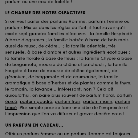
parfum ou une eau de toilette !
LE CHARME DES NOTES OLFACTIVES
Si on veut parler des parfums Homme, parfums Femme ou
parfums Mixtes dans les règles de l’art, il faut savoir qu’il
existe sept grandes familles olfactives : la famille Hespéridé
à base d’agrumes ; la famille boisée à base de bois mais
aussi de musc, de cèdre... ; la famille orientale, très
sensuelle, à base d’ambre et autres ingrédients exotiques ;
la famille florale à base de fleurs ; la famille Chypre à base
de bergamote, mousse de chêne et patchouli ; la famille
Fougère à base de mousse de chêne également, de
géranium, de bergamote et de coumarine, la famille
aromatique à base d’herbes et de plantes comme le thym,
le romarin, la lavande... Intéressant, non ? Cela dit,
aujourd’hui, on parle plus souvent de
parfum floral
,
parfum
épicé
,
parfum poudré
,
parfum frais
,
parfum marin
,
parfum
boisé
. Plus simple pour se faire une idée de l’empreinte et
l’impression que l’on va diffuser et graver derrière nous !
UN PARFUM EN CADEAU...
Offrir un parfum Femme ou un parfum Homme est toujours