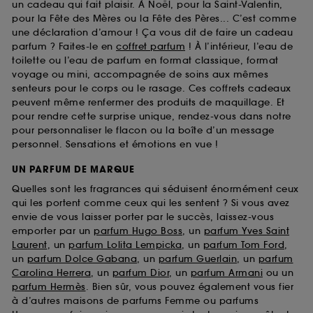
un cadeau qui fait plaisir. À Noël, pour la Saint-Valentin,
pour la Fête des Mères ou la Fête des Pères... C’est comme
une déclaration d’amour ! Ça vous dit de faire un cadeau
parfum ? Faites-le en
coffret parfum
! À l’intérieur, l’eau de
toilette ou l’eau de parfum en format classique, format
voyage ou mini, accompagnée de soins aux mêmes
senteurs pour le corps ou le rasage. Ces coffrets cadeaux
peuvent même renfermer des produits de maquillage. Et
pour rendre cette surprise unique, rendez-vous dans notre
pour personnaliser le flacon ou la boîte d’un message
personnel. Sensations et émotions en vue !
UN PARFUM DE MARQUE
Quelles sont les fragrances qui séduisent énormément ceux
qui les portent comme ceux qui les sentent ? Si vous avez
envie de vous laisser porter par le succès, laissez-vous
emporter par un
parfum Hugo Boss
, un
parfum Yves Saint
Laurent
, un
parfum Lolita Lempicka
, un
parfum Tom Ford
,
un
parfum Dolce Gabana
, un
parfum Guerlain
, un
parfum
Carolina Herrera
, un
parfum Dior
, un
parfum Armani
ou un
parfum Hermès
. Bien sûr, vous pouvez également vous fier
à d’autres maisons de parfums Femme ou parfums