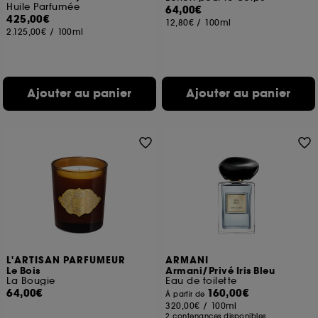
Huile Parfumée
64,00€
425,00€
12,80€
/
100ml
2.125,00€
/
100ml
Ajouter au panier
Ajouter au panier
L'ARTISAN PARFUMEUR
ARMANI
Le Bois
Armani/Privé Iris Bleu
La Bougie
Eau de toilette
64,00€
160,00€
À partir de
320,00€
/
100ml
2 contenances disponibles