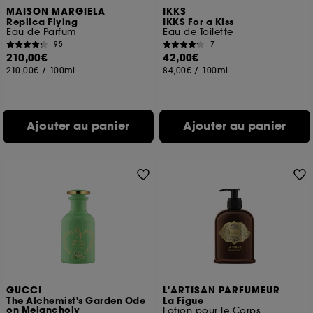
MAISON MARGIELA
IKKS
Replica Flying
IKKS For a Kiss
Eau de Parfum
Eau de Toilette
95
7
210,00€
42,00€
210,00€
/
100ml
84,00€
/
100ml
Ajouter au panier
Ajouter au panier
GUCCI
L'ARTISAN PARFUMEUR
The Alchemist's Garden Ode
La Figue
on Melancholy
Lotion pour le Corps