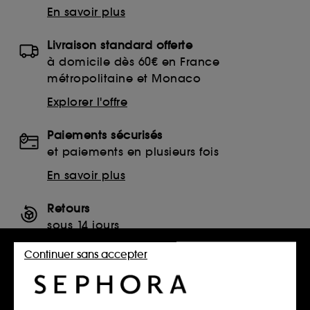
En savoir plus
Livraison standard offerte
à domicile dès 60€ en France
métropolitaine et Monaco
Explorer l'offre
Paiements sécurisés
et paiements en plusieurs fois
En savoir plus
Retours
sous 14 jours
Retourner mon article
Continuer sans accepter
SERVICES, CONTACT ET CONDITIONS DES OFFRES