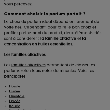
vous percevez.
Comment choisir le parfum parfait ?
A l'exception des cookies techniques, le dépôt et la
lecture de ces traceurs requiert votre accord. Vous
Le choix du parfum idéal dépend entièrement de
pouvez personnaliser vos choix concernant le dépôt
votre nez. Cependant, pour faire le bon choix et
de ces cookies grâce au bouton "personnaliser mes
profiter pleinement du produit, deux éléments clés
choix" ci-dessous ou décider de "tout accepter".
sont à considérer :
la famille olfactive
et
la
Sephora pourra associer les informations de
concentration en huiles essentielles
.
navigation collectées par ces Cookies, pour les
finalités acceptées, avec les données personnelles
collectées ou générées lors de votre activité en ligne
Les familles olfactives
ou en magasin. Pour refuser tous les cookies, cliques
sur "continuer sans accepter". Voous pouvez à tout
Les
familles olfactives
permettent de classer les
moment choisir de retirer votrte consentement. Si vous
parfums selon leurs notes dominantes. Voici les
souhaitez obtenir plus d'information sur les cookies
principales :
utilisés,
cliquez
ici
.
Florale
Fruitée
Orientale
Épicée
Boisée