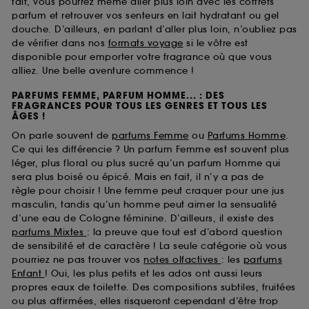
fait, vous pourrez même aller plus loin avec les coffrets
parfum et retrouver vos senteurs en lait hydratant ou gel
douche. D’ailleurs, en parlant d’aller plus loin, n’oubliez pas
de vérifier dans nos
formats voyage
si le vôtre est
disponible pour emporter votre fragrance où que vous
alliez. Une belle aventure commence !
PARFUMS FEMME, PARFUM HOMME... : DES
FRAGRANCES POUR TOUS LES GENRES ET TOUS LES
ÂGES !
On parle souvent de
parfums Femme
ou
Parfums Homme
.
Ce qui les différencie ? Un parfum Femme est souvent plus
léger, plus floral ou plus sucré qu’un parfum Homme qui
sera plus boisé ou épicé. Mais en fait, il n’y a pas de
règle pour choisir ! Une femme peut craquer pour une jus
masculin, tandis qu’un homme peut aimer la sensualité
d’une eau de Cologne féminine. D’ailleurs, il existe des
parfums Mixtes
: la preuve que tout est d’abord question
de sensibilité et de caractère ! La seule catégorie où vous
pourriez ne pas trouver vos
notes olfactives
: les
parfums
Enfant
! Oui, les plus petits et les ados ont aussi leurs
propres eaux de toilette. Des compositions subtiles, fruitées
ou plus affirmées, elles risqueront cependant d’être trop