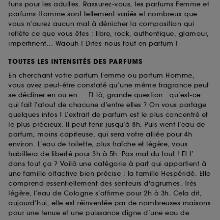
funs pour les adultes. Rassurez-vous, les parfums Femme et
parfums Homme sont tellement variés et nombreux que
vous n’aurez aucun mal à dénicher la composition qui
reflète ce que vous êtes : libre, rock, authentique, glamour,
impertinent... Waouh ! Dites-nous tout en parfum !
TOUTES LES INTENSITÉS DES PARFUMS
En cherchant votre parfum Femme ou parfum Homme,
vous avez peut-être constaté qu’une même fragrance peut
se décliner en ou en ... Et là, grande question : qu’est-ce
qui fait l’atout de chacune d’entre elles ? On vous partage
quelques infos ! L’extrait de parfum est le plus concentré et
le plus précieux. Il peut tenir jusqu’à 8h. Puis vient l’eau de
parfum, moins capiteuse, qui sera votre alliée pour 4h
environ. L’eau de toilette, plus fraîche et légère, vous
habillera de liberté pour 3h à 5h. Pas mal du tout ! Et l’
dans tout ça ? Voilà une catégorie à part qui appartient à
une famille olfactive bien précise : la famille Hespéridé. Elle
comprend essentiellement des senteurs d'agrumes. Très
légère, l’eau de Cologne s’affirme pour 2h à 3h. Cela dit,
aujourd’hui, elle est réinventée par de nombreuses maisons
pour une tenue et une puissance digne d’une eau de