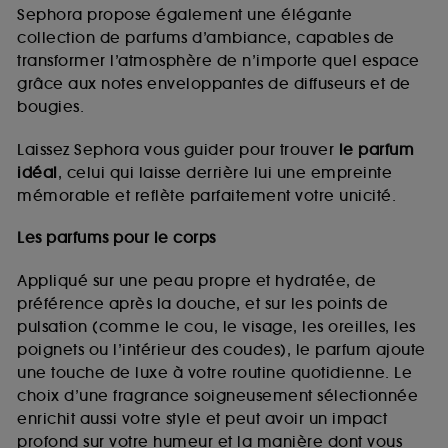
de vous plaire via des publicités, y compris sur des
Sephora propose également une élégante
sites tiers et sur les réseaux sociaux, sur la base
collection de parfums d’ambiance, capables de
des pages que vous avez consultées, de votre
transformer l’atmosphère de n’importe quel espace
navigation, et de l'historique de vos interactions.
grâce aux notes enveloppantes de diffuseurs et de
Cookies de mesure d’audience :
ils nous
bougies.
permettent de réaliser des statistiques de
fréquentation et de navigation sur notre site afin
Laissez Sephora vous guider pour trouver
le parfum
d’en améliorer la performance.
idéal
, celui qui laisse derrière lui une empreinte
Cookies de sécurisation des paiements en ligne :
mémorable et reflète parfaitement votre unicité.
ils nous permettent de lutter notamment contre les
fraudes aux moyens de paiement et les
Les parfums pour le corps
usurpations d’identité.
Appliqué sur une peau propre et hydratée, de
Cookies fonctionnels :
il s’agit de cookies
préférence après la douche, et sur les points de
permettant l’affichage et/ou la fourniture de
pulsation (comme le cou, le visage, les oreilles, les
certaines fonctionnalités du site, tel que les
cookies d’authentification qui sont utilisés afin de
poignets ou l’intérieur des coudes), le parfum ajoute
vous faire bénéficier de l’authentification
une touche de luxe à votre routine quotidienne. Le
prolongée vous permettant d’accéder à votre
choix d’une fragrance soigneusement sélectionnée
compte lors de votre prochaine visite sur le site
enrichit aussi votre style et peut avoir un impact
sans saisir à nouveau votre identifiant et mot de
profond sur votre humeur et la manière dont vous
passe.