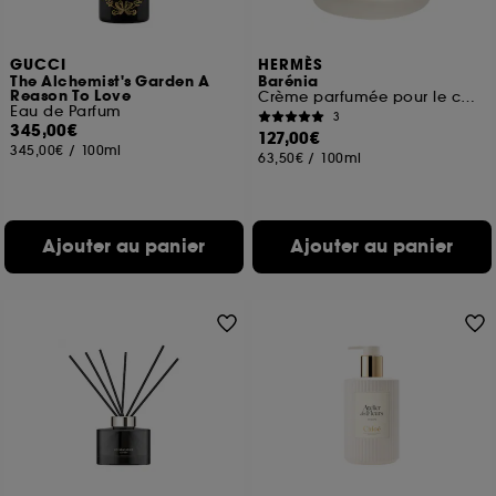
GUCCI
HERMÈS
The Alchemist's Garden A
Barénia
Reason To Love
Crème parfumée pour le corps
Eau de Parfum
3
345,00€
127,00€
345,00€
/
100ml
63,50€
/
100ml
Ajouter au panier
Ajouter au panier