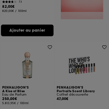
73
82,00€
820,00€
/
100ml
Ajouter au panier
PENHALIGON'S
PENHALIGON'S
A Kiss of Bliss
Portraits Scent Library
Eau de Parfum
Coffret découverte
250,00€
47,00€
5.813,95€
/
100ml