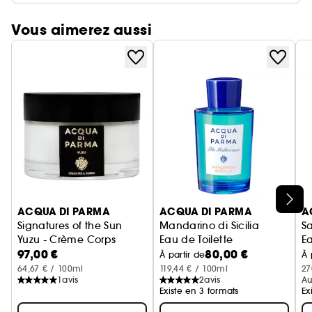
Vous aimerez aussi
Ignorer le carrousel produits
ACQUA DI PARMA
ACQUA DI PARMA
A
Signatures of the Sun
Mandarino di Sicilia
S
Yuzu - Crème Corps
Eau de Toilette
E
97,00 €
80,00 €
À partir de
À 
64,67 € / 100ml
119,44 € / 100ml
27
1
avis
2
avis
Au
Existe en 3 formats
Ex