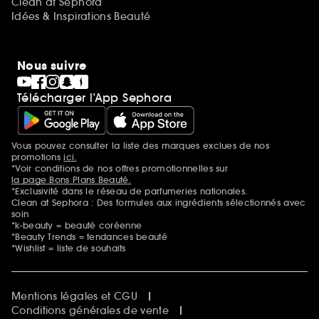
Clean at Sephora
Idées & Inspirations Beauté
Nous suivre
Télécharger l’App Sephora
Vous pouvez consulter la liste des marques exclues de nos
Mentions additionnelles
promotions
ici.
*Voir conditions de nos offres promotionnelles sur
la page Bons Plans Beauté.
*Exclusivité dans le réseau de parfumeries nationales.
Clean at Sephora : Des formules aux ingrédients sélectionnés avec
soin
*k-beauty = beauté coréenne
*Beauty Trends = tendances beauté
*Wishlist = liste de souhaits
Mentions légales et CGU
Conditions générales de vente