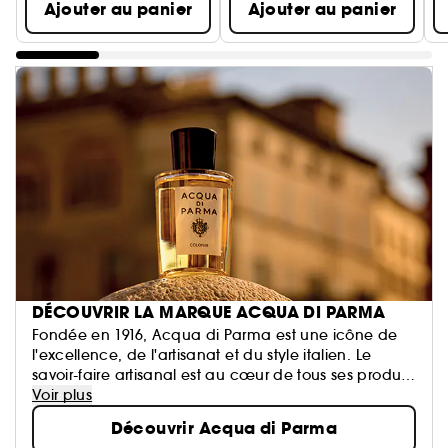
Ajouter au panier
Ajouter au panier
DÉCOUVRIR LA MARQUE ACQUA DI PARMA
Fondée en 1916, Acqua di Parma est une icône de
l'excellence, de l'artisanat et du style italien. Le
savoir-faire artisanal est au cœur de tous ses produits
qui sont fièrement fabriqués en Italie, où
Voir plus
l'authenticité et la simplicité brillent.
Découvrir Acqua di Parma