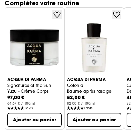
Complétez votre routine
produit de la gamme de soins pour le bain et le
corps Signatures of the Sun introduit les notes de
rose dynamiques du parfum Luce di Rosa dans
votre rituel soins pour une expérience luxueuse et
délicieuse.
Ignorer le carrousel produits
ACQUA DI PARMA
ACQUA DI PARMA
A
Signatures of the Sun
Colonia
C
Yuzu - Crème Corps
Baume après rasage
D
97,00 €
82,00 €
4
64,67 € / 100ml
82,00 € / 100ml
32
1
avis
1
avis
Ajouter au panier
Ajouter au panier