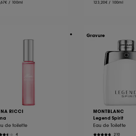
,67€
/
100ml
123,20€
/
100ml
Gravure
INA RICCI
MONTBLANC
ina
Legend Spirit
u de toilette
Eau de Toilette
4
210