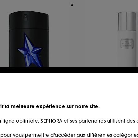
UGLER
DIOR
Men Stellar
Eau Sauvage
Eau de Parfum pour Homme
Déodorant parfum
ir la meilleure expérience sur notre site.
64
47
92,00€
partir de
36,00€
 ligne optimale, SEPHORA et ses partenaires utilisent des c
4,00€
/
100ml
Prix d'origine : 48,0
24,00€
/
100ml
s pour vous permettre d’accéder aux différentes catégories, 