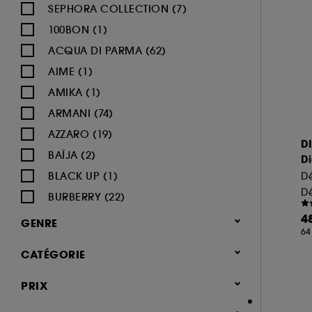
SEPHORA COLLECTION (7)
100BON (1)
ACQUA DI PARMA (62)
AIME (1)
AMIKA (1)
ARMANI (74)
AZZARO (19)
D
BAÏJA (2)
D
BLACK UP (1)
BURBERRY (22)
BVLGARI (12)
4
GENRE
64
BY ROSIE JANE (3)
Femme (1379)
CATÉGORIE
CACHAREL (24)
Homme (543)
CALVIN KLEIN (20)
Parfum
PRIX
Mixte (494)
CAROLINA HERRERA (21)
Jusqu'à -30% sur une sélection de
Enfant (40)