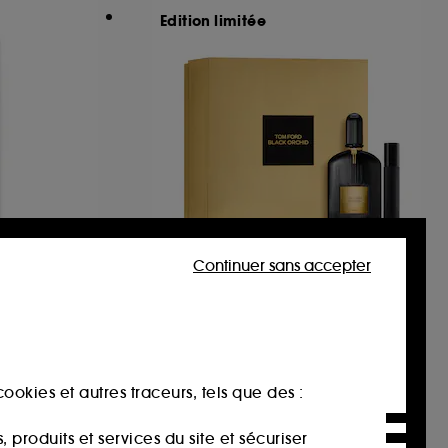
Edition limitée
Continuer sans accepter
TOM FORD
Black Orchid
Déodorant vaporisateur pour homme
Coffret Eau De Parfum
é
172
165,00€
Valeur totale estimée :
ookies et autres traceurs, tels que des :
200,00€
0€
produits et services du site et sécuriser