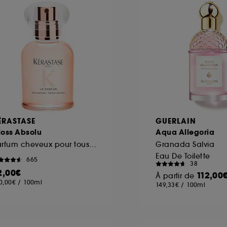
ÉRASTASE
GUERLAIN
loss Absolu
Aqua Allegoria
Parfum cheveux pour tous types de cheveux
Granada Salvia
Eau De Toilette
665
38
2,00€
112,00
À partir de
0,00€
/
100ml
149,33€
/
100ml