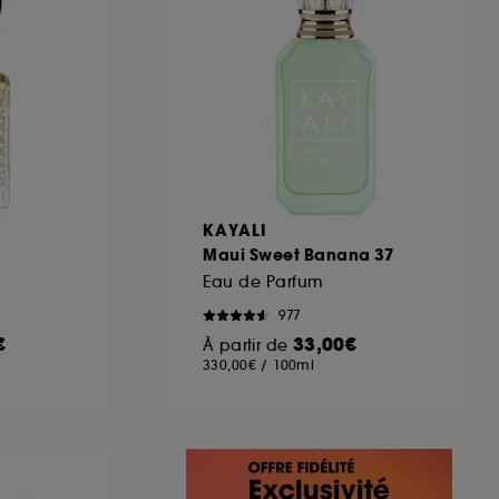
KAYALI
Maui Sweet Banana 37
Eau de Parfum
977
€
33,00€
À partir de
330,00€
/
100ml