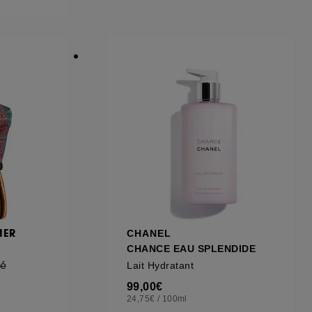
ous pouvez personnaliser vos choix concernant
cepter". Sephora pourra associer les
 personnelles collectées ou générées lors
ccepter". Voous pouvez à tout moment choisir
uez
ici
.
IER
CHANEL
CHANCE EAU SPLENDIDE
sé
Lait Hydratant
99,00€
24,75€
/
100ml