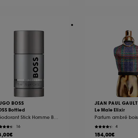
ôt et la lecture de ces traceurs requiert votre accord. V
rsonnaliser mes choix" ci-dessous ou décider de "tout ac
s Cookies, pour les finalités acceptées, avec les données
ur refuser tous les cookies, cliques sur "continuer sans a
tez obtenir plus d'information sur les cookies utilisés,
cliq
UGO BOSS
JEAN PAUL GAULT
OSS Bottled
Le Male Elixir
Déodorant Stick Homme Boisé et Oriental
Parfum ambré boi
16
4
8,00€
154,00€