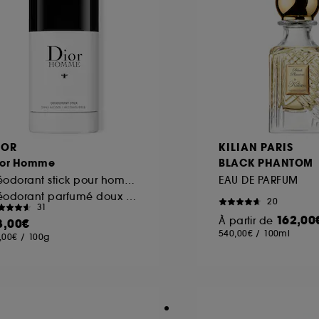
IOR
KILIAN PARIS
ior Homme
BLACK PHANTOM
Déodorant stick pour homme
EAU DE PARFUM
Déodorant parfumé doux notes boisées
20
31
162,00
À partir de
8,00€
540,00€
/
100ml
,00€
/
100g