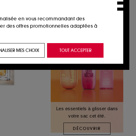
sonnalisée en vous recommandant des
ser des offres promotionnelles adaptées à
 de vous plaire via des publicités, y compris
NALISER MES CHOIX
TOUT ACCEPTER
e navigation, et de l'historique de vos
 de navigation sur notre site afin d’en
 les fraudes aux moyens de paiement et les
Les essentiels à glisser dans
votre sac cet été.
nctionnalités du site, tel que les cookies
us permettant d’accéder à votre compte lors
DÉCOUVRIR