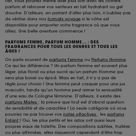
fait, vous pourrez même aller plus loin avec les coffrets
parfum et retrouver vos senteurs en lait hydratant ou gel
douche. D’ailleurs, en parlant d’aller plus loin, n’oubliez pas
de vérifier dans nos
formats voyage
si le vôtre est
disponible pour emporter votre fragrance où que vous
alliez. Une belle aventure commence !
PARFUMS FEMME, PARFUM HOMME... : DES
FRAGRANCES POUR TOUS LES GENRES ET TOUS LES
ÂGES !
On parle souvent de
parfums Femme
ou
Parfums Homme
.
Ce qui les différencie ? Un parfum Femme est souvent plus
léger, plus floral ou plus sucré qu’un parfum Homme qui
sera plus boisé ou épicé. Mais en fait, il n’y a pas de
règle pour choisir ! Une femme peut craquer pour une jus
masculin, tandis qu’un homme peut aimer la sensualité
d’une eau de Cologne féminine. D’ailleurs, il existe des
parfums Mixtes
: la preuve que tout est d’abord question
de sensibilité et de caractère ! La seule catégorie où vous
pourriez ne pas trouver vos
notes olfactives
: les
parfums
Enfant
! Oui, les plus petits et les ados ont aussi leurs
propres eaux de toilette. Des compositions subtiles, fruitées
ou plus affirmées, elles risqueront cependant d’être trop