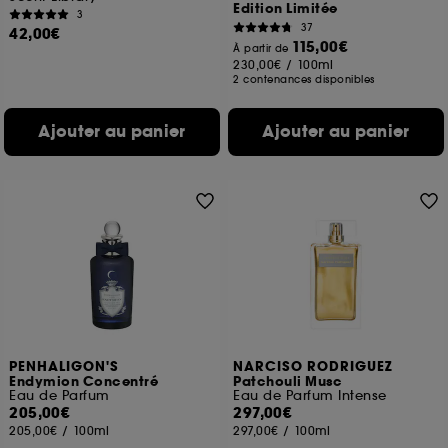
Edition Limitée
3
37
42,00€
115,00€
À partir de
230,00€
/
100ml
2 contenances disponibles
Ajouter au panier
Ajouter au panier
PENHALIGON'S
NARCISO RODRIGUEZ
Endymion Concentré
Patchouli Musc
Eau de Parfum
Eau de Parfum Intense
205,00€
297,00€
205,00€
/
100ml
297,00€
/
100ml