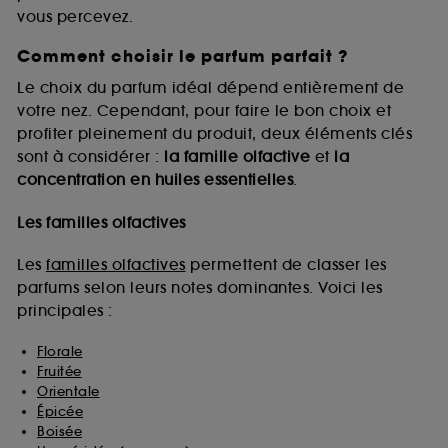
vous percevez.
Comment choisir le parfum parfait ?
A l'exception des cookies techniques, le dépôt et la
lecture de ces traceurs requiert votre accord. Vous
Le choix du parfum idéal dépend entièrement de
pouvez personnaliser vos choix concernant le dépôt
votre nez. Cependant, pour faire le bon choix et
de ces cookies grâce au bouton "personnaliser mes
profiter pleinement du produit, deux éléments clés
choix" ci-dessous ou décider de "tout accepter".
sont à considérer :
la famille olfactive
et
la
Sephora pourra associer les informations de
concentration en huiles essentielles
.
navigation collectées par ces Cookies, pour les
finalités acceptées, avec les données personnelles
collectées ou générées lors de votre activité en ligne
Les familles olfactives
ou en magasin. Pour refuser tous les cookies, cliques
sur "continuer sans accepter". Voous pouvez à tout
Les
familles olfactives
permettent de classer les
moment choisir de retirer votrte consentement. Si vous
parfums selon leurs notes dominantes. Voici les
souhaitez obtenir plus d'information sur les cookies
principales :
utilisés,
cliquez
ici
.
Florale
Fruitée
Orientale
Épicée
Boisée