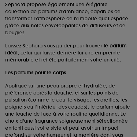
de vous plaire via des publicités, y compris sur des
Sephora propose également une élégante
sites tiers et sur les réseaux sociaux, sur la base
collection de parfums d’ambiance, capables de
des pages que vous avez consultées, de votre
transformer l’atmosphère de n’importe quel espace
navigation, et de l'historique de vos interactions.
grâce aux notes enveloppantes de diffuseurs et de
Cookies de mesure d’audience :
ils nous
bougies.
permettent de réaliser des statistiques de
fréquentation et de navigation sur notre site afin
Laissez Sephora vous guider pour trouver
le parfum
d’en améliorer la performance.
idéal
, celui qui laisse derrière lui une empreinte
Cookies de sécurisation des paiements en ligne :
mémorable et reflète parfaitement votre unicité.
ils nous permettent de lutter notamment contre les
fraudes aux moyens de paiement et les
Les parfums pour le corps
usurpations d’identité.
Appliqué sur une peau propre et hydratée, de
Cookies fonctionnels :
il s’agit de cookies
préférence après la douche, et sur les points de
permettant l’affichage et/ou la fourniture de
pulsation (comme le cou, le visage, les oreilles, les
certaines fonctionnalités du site, tel que les
cookies d’authentification qui sont utilisés afin de
poignets ou l’intérieur des coudes), le parfum ajoute
vous faire bénéficier de l’authentification
une touche de luxe à votre routine quotidienne. Le
prolongée vous permettant d’accéder à votre
choix d’une fragrance soigneusement sélectionnée
compte lors de votre prochaine visite sur le site
enrichit aussi votre style et peut avoir un impact
sans saisir à nouveau votre identifiant et mot de
profond sur votre humeur et la manière dont vous
passe.