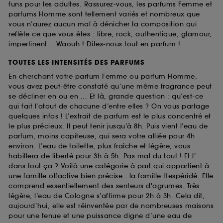
funs pour les adultes. Rassurez-vous, les parfums Femme et
parfums Homme sont tellement variés et nombreux que
vous n’aurez aucun mal à dénicher la composition qui
reflète ce que vous êtes : libre, rock, authentique, glamour,
impertinent... Waouh ! Dites-nous tout en parfum !
TOUTES LES INTENSITÉS DES PARFUMS
En cherchant votre parfum Femme ou parfum Homme,
vous avez peut-être constaté qu’une même fragrance peut
se décliner en ou en ... Et là, grande question : qu’est-ce
qui fait l’atout de chacune d’entre elles ? On vous partage
quelques infos ! L’extrait de parfum est le plus concentré et
le plus précieux. Il peut tenir jusqu’à 8h. Puis vient l’eau de
parfum, moins capiteuse, qui sera votre alliée pour 4h
environ. L’eau de toilette, plus fraîche et légère, vous
habillera de liberté pour 3h à 5h. Pas mal du tout ! Et l’
dans tout ça ? Voilà une catégorie à part qui appartient à
une famille olfactive bien précise : la famille Hespéridé. Elle
comprend essentiellement des senteurs d'agrumes. Très
légère, l’eau de Cologne s’affirme pour 2h à 3h. Cela dit,
aujourd’hui, elle est réinventée par de nombreuses maisons
pour une tenue et une puissance digne d’une eau de