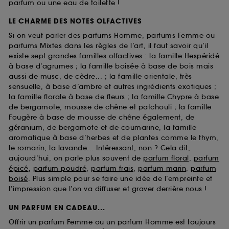
parfum ou une eau de toilette !
LE CHARME DES NOTES OLFACTIVES
Si on veut parler des parfums Homme, parfums Femme ou
parfums Mixtes dans les règles de l’art, il faut savoir qu’il
existe sept grandes familles olfactives : la famille Hespéridé
à base d’agrumes ; la famille boisée à base de bois mais
aussi de musc, de cèdre... ; la famille orientale, très
sensuelle, à base d’ambre et autres ingrédients exotiques ;
la famille florale à base de fleurs ; la famille Chypre à base
de bergamote, mousse de chêne et patchouli ; la famille
Fougère à base de mousse de chêne également, de
géranium, de bergamote et de coumarine, la famille
aromatique à base d’herbes et de plantes comme le thym,
le romarin, la lavande... Intéressant, non ? Cela dit,
aujourd’hui, on parle plus souvent de
parfum floral
,
parfum
épicé
,
parfum poudré
,
parfum frais
,
parfum marin
,
parfum
boisé
. Plus simple pour se faire une idée de l’empreinte et
l’impression que l’on va diffuser et graver derrière nous !
UN PARFUM EN CADEAU...
Offrir un parfum Femme ou un parfum Homme est toujours