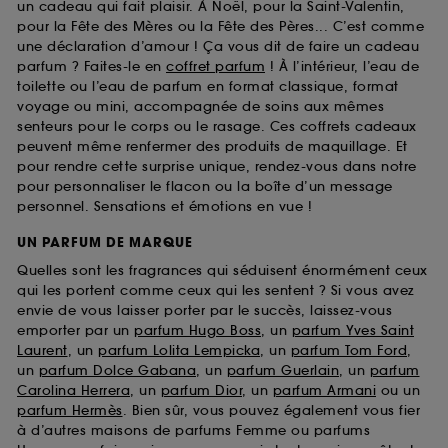
un cadeau qui fait plaisir. À Noël, pour la Saint-Valentin,
pour la Fête des Mères ou la Fête des Pères... C’est comme
une déclaration d’amour ! Ça vous dit de faire un cadeau
parfum ? Faites-le en
coffret parfum
! À l’intérieur, l’eau de
toilette ou l’eau de parfum en format classique, format
voyage ou mini, accompagnée de soins aux mêmes
senteurs pour le corps ou le rasage. Ces coffrets cadeaux
peuvent même renfermer des produits de maquillage. Et
pour rendre cette surprise unique, rendez-vous dans notre
pour personnaliser le flacon ou la boîte d’un message
personnel. Sensations et émotions en vue !
UN PARFUM DE MARQUE
Quelles sont les fragrances qui séduisent énormément ceux
qui les portent comme ceux qui les sentent ? Si vous avez
envie de vous laisser porter par le succès, laissez-vous
emporter par un
parfum Hugo Boss
, un
parfum Yves Saint
Laurent
, un
parfum Lolita Lempicka
, un
parfum Tom Ford
,
un
parfum Dolce Gabana
, un
parfum Guerlain
, un
parfum
Carolina Herrera
, un
parfum Dior
, un
parfum Armani
ou un
parfum Hermès
. Bien sûr, vous pouvez également vous fier
à d’autres maisons de parfums Femme ou parfums