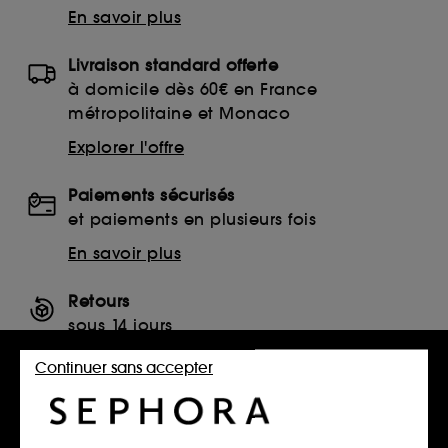
En savoir plus
Livraison standard offerte
à domicile dès 60€ en France
métropolitaine et Monaco
Explorer l'offre
Paiements sécurisés
et paiements en plusieurs fois
En savoir plus
Retours
sous 14 jours
Retourner mon article
Continuer sans accepter
SERVICES, CONTACT ET CONDITIONS DES OFFRES