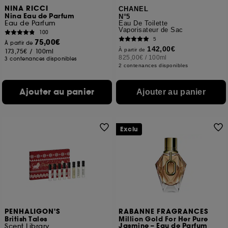
NINA RICCI
CHANEL
Nina Eau de Parfum
N°5
Eau de Parfum
Eau De Toilette
Vaporisateur de Sac
100
5
75,00€
À partir de
142,00€
À partir de
173,75€
/
100ml
825,00€
/
100ml
3 contenances disponibles
2 contenances disponibles
Ajouter au panier
Ajouter au panier
Exclu
PENHALIGON'S
RABANNE FRAGRANCES
British Tales
Million Gold For Her Pure
Jasmine – Eau de Parfum
Scent Library