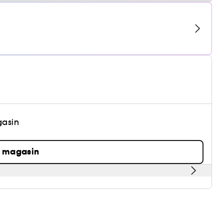
gasin
n magasin