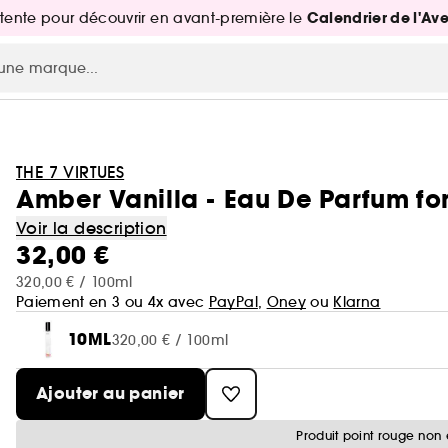
Calendrier de l'Av
attente pour découvrir en avant-première le
THE 7 VIRTUES
Amber Vanilla - Eau De Parfum f
Voir la description
32,00 €
320,00 € / 100ml
Paiement en 3 ou 4x avec
PayPal
,
Oney
ou
Klarna
10ML
320,00 € / 100ml
Ajouter au panier
Produit point rouge non 