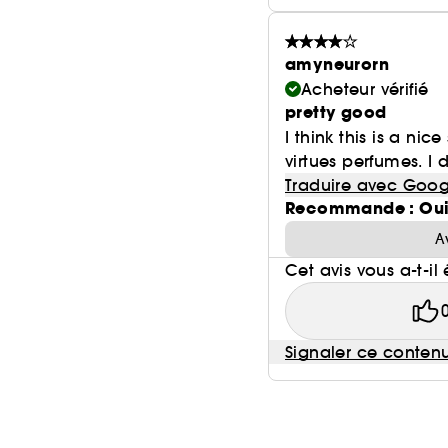
amyneurorn
Acheteur vérifié
pretty good
I think this is a nic
virtues perfumes. I d
Traduire avec Goog
Recommande : Ou
A
Cet avis vous a-t-il 
Signaler ce conten