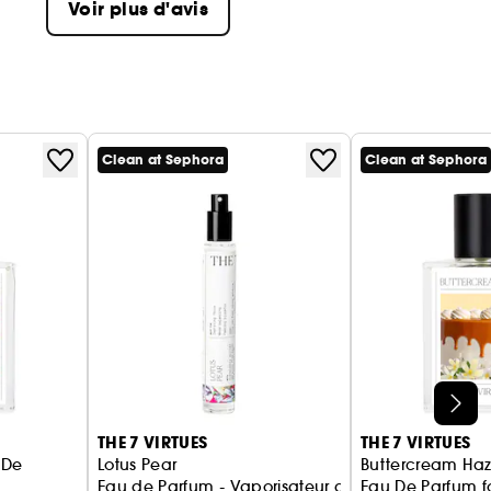
Voir plus d'avis
Clean at Sephora
Clean at Sephora
THE 7 VIRTUES
THE 7 VIRTUES
 De
Lotus Pear
Buttercream Ha
Eau de Parfum - Vaporisateur de Voyage
Eau De Parfum 