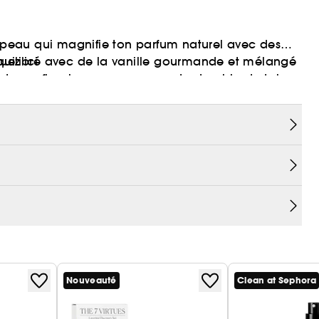
peau qui magnifie ton parfum naturel avec des
équilibré avec de la vanille gourmande et mélangé
iquez
ici
et rose floral, pour un crescendo durable de toi.
ale.
Nouveauté
Clean at Sephora