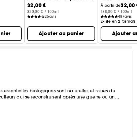
32,00 €
32,00 
À partir de
320,00 € / 100ml
188,00 € / 100ml
26
avis
487
avis
Existe en 2 formats
nier
Ajouter au panier
Ajouter a
es essentielles biologiques sont naturelles et issues du
ulteurs qui se reconstruisent après une guerre ou un
s sont imprégnés d’alcool de sucre de canne et
i leur confèrent une senteur naturelle de longue durée.