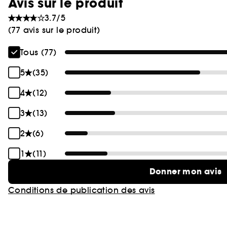
Avis sur le produit
3.7/5
(77 avis sur le produit)
Tous (77)
5
(35)
4
(12)
3
(13)
2
(6)
1
(11)
Donner mon avis
Conditions de publication des avis