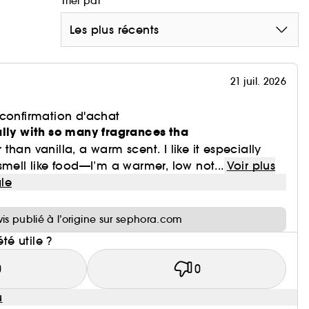
Trier par
Les plus récents
21 juil. 2026
 confirmation d'achat
ally with so many fragrances tha
han vanilla, a warm scent. I like it especially
smell like food—I’m a warmer, low not...
Voir plus
le
i
vis publié à l’origine sur sephora.com
été utile ?
0
0
u