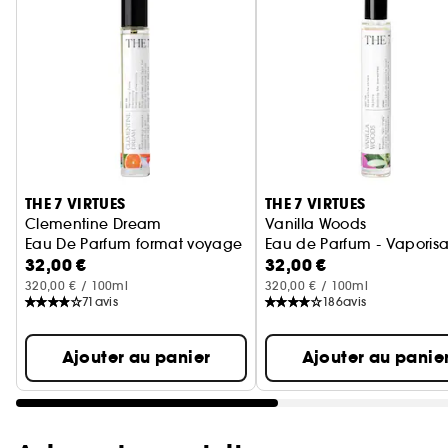
Ignorer le carrousel produits
THE 7 VIRTUES
THE 7 VIRTUES
Clementine Dream
Vanilla Woods
Eau De Parfum format voyage
Eau de Parfum - Vaporis
32,00 €
32,00 €
320,00 € / 100ml
320,00 € / 100ml
71
avis
186
avis
Ajouter au panier
Ajouter au panie