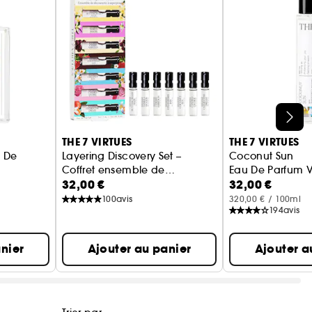
THE 7 VIRTUES
THE 7 VIRTUES
 De
Layering Discovery Set –
Coconut Sun
Coffret ensemble de
Eau De Parfum 
32,00 €
32,00 €
découverte des parfums à
superp
100
avis
320,00 € / 100ml
194
avis
nier
Ajouter au panier
Ajouter a