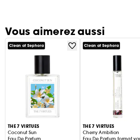
Vous aimerez aussi
Clean at Sephora
Clean at Sephora
Ignorer le carrousel produits
THE 7 VIRTUES
THE 7 VIRTUES
Coconut Sun
Cherry Ambition
Eau De Parfum
Eau De Parfum format v