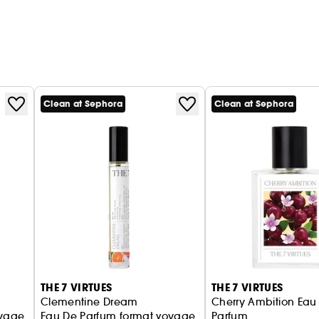
Clean at Sephora
Clean at Sephora
THE 7 VIRTUES
THE 7 VIRTUES
Clementine Dream
Cherry Ambition Eau
oyage
Eau De Parfum format voyage
Parfum