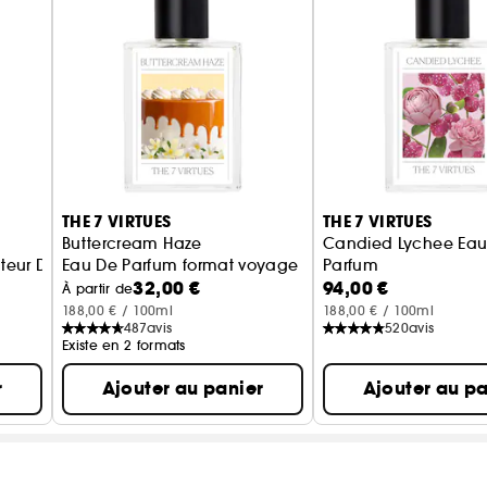
THE 7 VIRTUES
THE 7 VIRTUES
Buttercream Haze
Candied Lychee Eau
ateur De Voyage
Eau De Parfum format voyage
Parfum
32,00 €
94,00 €
À partir de
188,00 € / 100ml
188,00 € / 100ml
487
avis
520
avis
Existe en 2 formats
r
Ajouter au panier
Ajouter au pa