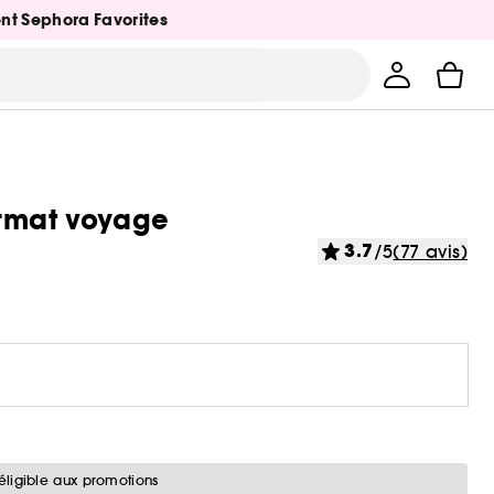
ent Sephora Favorites
ormat voyage
3.7
/5
(77 avis)
éligible aux promotions