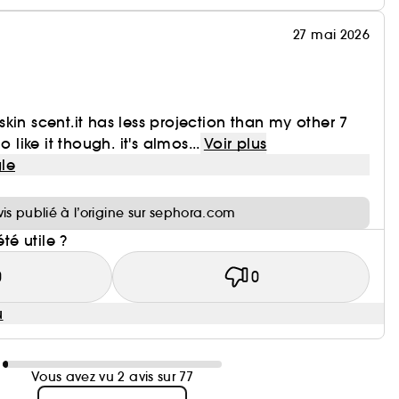
27 mai 2026
e skin scent.it has less projection than my other 7
o like it though. it's almos...
Voir plus
le
i
vis publié à l’origine sur sephora.com
été utile ?
0
0
u
Vous avez vu 2 avis sur 77