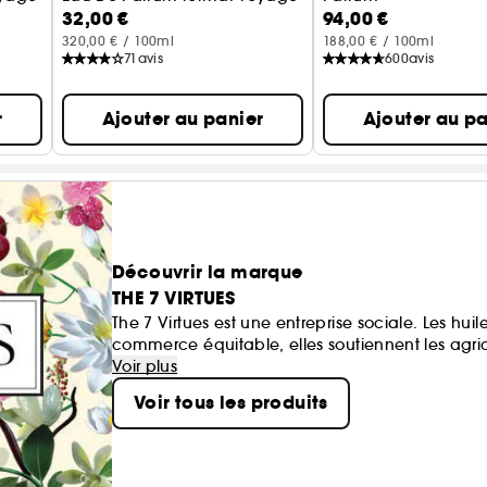
32,00 €
94,00 €
320,00 € / 100ml
188,00 € / 100ml
71
avis
600
avis
r
Ajouter au panier
Ajouter au pa
Découvrir la marque
THE 7 VIRTUES
The 7 Virtues est une entreprise sociale. Les huil
commerce équitable, elles soutiennent les agric
conflit. Les parfums sont hypoallergéniques, il
Voir plus
contiennent plus de 22 % d’huiles parfumées qu
Voir tous les produits