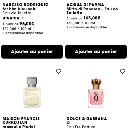
NARCISO RODRIGUEZ
ACQUA DI PARMA
for him bleu noir
Mirto di Panarea – Eau de
Toilette
Eau de Toilette
165,00€
2
À partir de
96,00€
165,00€
/
100ml
À partir de
2 contenances disponibles
132,00€
/
100ml
2 contenances disponibles
Ajouter au panier
Ajouter au panier
MAISON FRANCIS
DOLCE & GABBANA
KURKDJIAN
Q
masculin Pluriel
Eau De Parfum