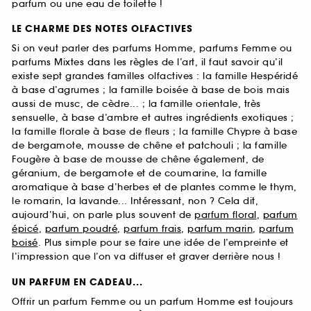
parfum ou une eau de toilette !
LE CHARME DES NOTES OLFACTIVES
Si on veut parler des parfums Homme, parfums Femme ou
parfums Mixtes dans les règles de l’art, il faut savoir qu’il
existe sept grandes familles olfactives : la famille Hespéridé
à base d’agrumes ; la famille boisée à base de bois mais
aussi de musc, de cèdre... ; la famille orientale, très
sensuelle, à base d’ambre et autres ingrédients exotiques ;
la famille florale à base de fleurs ; la famille Chypre à base
de bergamote, mousse de chêne et patchouli ; la famille
Fougère à base de mousse de chêne également, de
géranium, de bergamote et de coumarine, la famille
aromatique à base d’herbes et de plantes comme le thym,
le romarin, la lavande... Intéressant, non ? Cela dit,
aujourd’hui, on parle plus souvent de
parfum floral
,
parfum
épicé
,
parfum poudré
,
parfum frais
,
parfum marin
,
parfum
boisé
. Plus simple pour se faire une idée de l’empreinte et
l’impression que l’on va diffuser et graver derrière nous !
UN PARFUM EN CADEAU...
Offrir un parfum Femme ou un parfum Homme est toujours