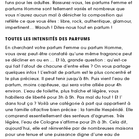
funs pour les adultes. Rassurez-vous, les parfums Femme et
parfums Homme sont tellement variés et nombreux que
vous n’aurez aucun mal à dénicher la composition qui
reflète ce que vous êtes : libre, rock, authentique, glamour,
impertinent... Waouh ! Dites-nous tout en parfum !
TOUTES LES INTENSITÉS DES PARFUMS
En cherchant votre parfum Femme ou parfum Homme,
vous avez peut-être constaté qu’une même fragrance peut
se décliner en ou en ... Et là, grande question : qu’est-ce
qui fait l’atout de chacune d’entre elles ? On vous partage
quelques infos ! L’extrait de parfum est le plus concentré et
le plus précieux. Il peut tenir jusqu’à 8h. Puis vient l’eau de
parfum, moins capiteuse, qui sera votre alliée pour 4h
environ. L’eau de toilette, plus fraîche et légère, vous
habillera de liberté pour 3h à 5h. Pas mal du tout ! Et l’
dans tout ça ? Voilà une catégorie à part qui appartient à
une famille olfactive bien précise : la famille Hespéridé. Elle
comprend essentiellement des senteurs d'agrumes. Très
légère, l’eau de Cologne s’affirme pour 2h à 3h. Cela dit,
aujourd’hui, elle est réinventée par de nombreuses maisons
pour une tenue et une puissance digne d’une eau de