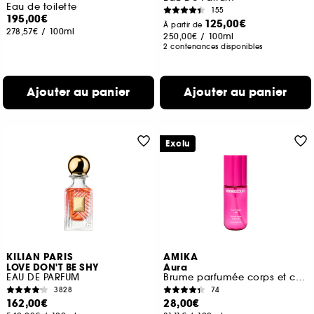
Eau de toilette
155
195,00€
125,00€
À partir de
278,57€
/
100ml
250,00€
/
100ml
2 contenances disponibles
Ajouter au panier
Ajouter au panier
Exclu
KILIAN PARIS
AMIKA
LOVE DON'T BE SHY
Aura
EAU DE PARFUM
Brume parfumée corps et cheveux
3828
74
162,00€
28,00€