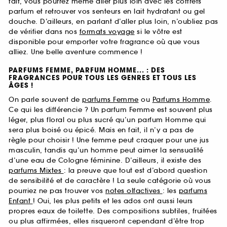
fait, vous pourrez même aller plus loin avec les coffrets
parfum et retrouver vos senteurs en lait hydratant ou gel
douche. D’ailleurs, en parlant d’aller plus loin, n’oubliez pas
de vérifier dans nos
formats voyage
si le vôtre est
disponible pour emporter votre fragrance où que vous
alliez. Une belle aventure commence !
PARFUMS FEMME, PARFUM HOMME... : DES
FRAGRANCES POUR TOUS LES GENRES ET TOUS LES
ÂGES !
On parle souvent de
parfums Femme
ou
Parfums Homme
.
Ce qui les différencie ? Un parfum Femme est souvent plus
léger, plus floral ou plus sucré qu’un parfum Homme qui
sera plus boisé ou épicé. Mais en fait, il n’y a pas de
règle pour choisir ! Une femme peut craquer pour une jus
masculin, tandis qu’un homme peut aimer la sensualité
d’une eau de Cologne féminine. D’ailleurs, il existe des
parfums Mixtes
: la preuve que tout est d’abord question
de sensibilité et de caractère ! La seule catégorie où vous
pourriez ne pas trouver vos
notes olfactives
: les
parfums
Enfant
! Oui, les plus petits et les ados ont aussi leurs
propres eaux de toilette. Des compositions subtiles, fruitées
ou plus affirmées, elles risqueront cependant d’être trop