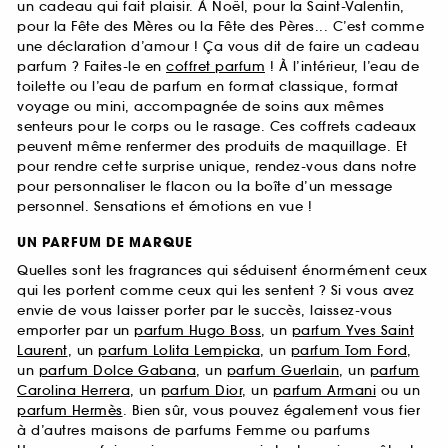
un cadeau qui fait plaisir. À Noël, pour la Saint-Valentin,
pour la Fête des Mères ou la Fête des Pères... C’est comme
une déclaration d’amour ! Ça vous dit de faire un cadeau
parfum ? Faites-le en
coffret parfum
! À l’intérieur, l’eau de
toilette ou l’eau de parfum en format classique, format
voyage ou mini, accompagnée de soins aux mêmes
senteurs pour le corps ou le rasage. Ces coffrets cadeaux
peuvent même renfermer des produits de maquillage. Et
pour rendre cette surprise unique, rendez-vous dans notre
pour personnaliser le flacon ou la boîte d’un message
personnel. Sensations et émotions en vue !
UN PARFUM DE MARQUE
Quelles sont les fragrances qui séduisent énormément ceux
qui les portent comme ceux qui les sentent ? Si vous avez
envie de vous laisser porter par le succès, laissez-vous
emporter par un
parfum Hugo Boss
, un
parfum Yves Saint
Laurent
, un
parfum Lolita Lempicka
, un
parfum Tom Ford
,
un
parfum Dolce Gabana
, un
parfum Guerlain
, un
parfum
Carolina Herrera
, un
parfum Dior
, un
parfum Armani
ou un
parfum Hermès
. Bien sûr, vous pouvez également vous fier
à d’autres maisons de parfums Femme ou parfums