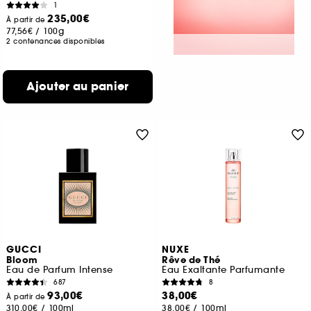
1
235,00€
À partir de
77,56€
/
100g
2 contenances disponibles
Ajouter au panier
GUCCI
NUXE
Bloom
Rêve de Thé
Eau de Parfum Intense
Eau Exaltante Parfumante
687
8
93,00€
38,00€
À partir de
310,00€
/
100ml
38,00€
/
100ml