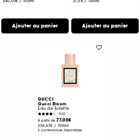
540,00€
/
100ml
31,11€
/
100ml
Ajouter au panier
Ajouter au panier
GUCCI
Gucci Bloom
Eau de Toilette
522
77,00€
À partir de
256,67€
/
100ml
3 contenances disponibles