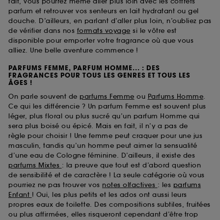
fait, vous pourrez même aller plus loin avec les coffrets
parfum et retrouver vos senteurs en lait hydratant ou gel
douche. D’ailleurs, en parlant d’aller plus loin, n’oubliez pas
de vérifier dans nos
formats voyage
si le vôtre est
disponible pour emporter votre fragrance où que vous
alliez. Une belle aventure commence !
PARFUMS FEMME, PARFUM HOMME... : DES
FRAGRANCES POUR TOUS LES GENRES ET TOUS LES
ÂGES !
On parle souvent de
parfums Femme
ou
Parfums Homme
.
Ce qui les différencie ? Un parfum Femme est souvent plus
léger, plus floral ou plus sucré qu’un parfum Homme qui
sera plus boisé ou épicé. Mais en fait, il n’y a pas de
règle pour choisir ! Une femme peut craquer pour une jus
masculin, tandis qu’un homme peut aimer la sensualité
d’une eau de Cologne féminine. D’ailleurs, il existe des
parfums Mixtes
: la preuve que tout est d’abord question
de sensibilité et de caractère ! La seule catégorie où vous
pourriez ne pas trouver vos
notes olfactives
: les
parfums
Enfant
! Oui, les plus petits et les ados ont aussi leurs
propres eaux de toilette. Des compositions subtiles, fruitées
ou plus affirmées, elles risqueront cependant d’être trop