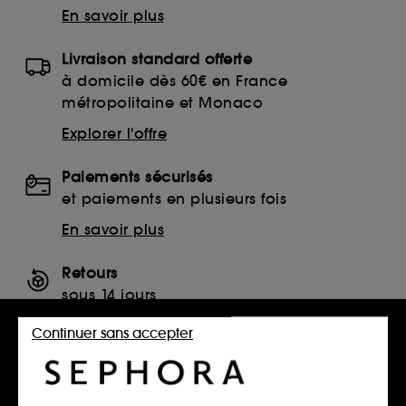
En savoir plus
Livraison standard offerte
à domicile dès 60€ en France
métropolitaine et Monaco
Explorer l'offre
Paiements sécurisés
et paiements en plusieurs fois
En savoir plus
Retours
sous 14 jours
Retourner mon article
Continuer sans accepter
SERVICES, CONTACT ET CONDITIONS DES OFFRES