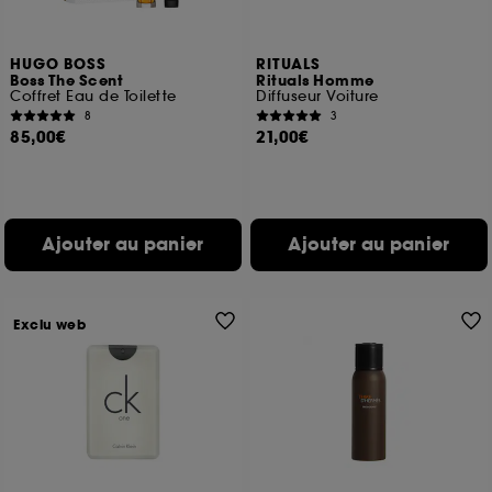
HUGO BOSS
RITUALS
Boss The Scent
Rituals Homme
Coffret Eau de Toilette
Diffuseur Voiture
8
3
85,00€
21,00€
Ajouter au panier
Ajouter au panier
Exclu web