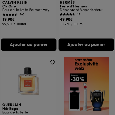
CALVIN KLEIN
HERMÈS
Ck One
Terre d'Hermès
Eau de Toilette Format Voyage
Déodorant Vaporisateur
163
17
19,90€
49,90€
99,50€
/
100ml
33,27€
/
100ml
Ajouter au panier
Ajouter au panier
GUERLAIN
Héritage
Eau de Toilette