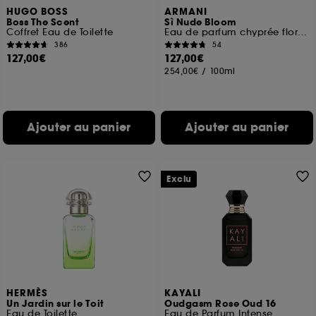
HUGO BOSS
ARMANI
Boss The Scent
Sì Nude Bloom
Coffret Eau de Toilette
Eau de parfum chyprée florale fruitée
386
54
127,00€
127,00€
254,00€
/
100ml
Ajouter au panier
Ajouter au panier
Exclu
HERMÈS
KAYALI
Un Jardin sur le Toit
Oudgasm Rose Oud 16
Eau de Toilette
Eau de Parfum Intense