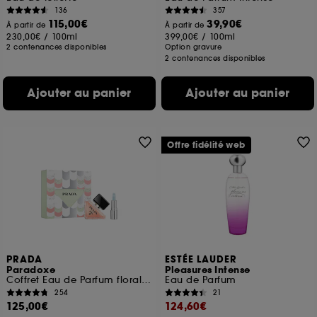
136
357
115,00€
39,90€
À partir de
À partir de
230,00€
/
100ml
399,00€
/
100ml
2 contenances disponibles
Option gravure
2 contenances disponibles
Ajouter au panier
Ajouter au panier
Offre fidélité web
PRADA
ESTÉE LAUDER
Paradoxe
Pleasures Intense
Coffret Eau de Parfum florale ambrée et Baume Astral Pink pour femme
Eau de Parfum
254
21
125,00€
124,60€