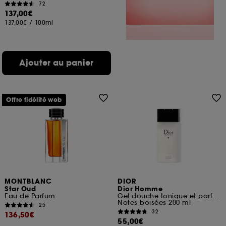
72
137,00€
137,00€
/
100ml
Ajouter au panier
Offre fidélité web
MONTBLANC
DIOR
Star Oud
Dior Homme
Eau de Parfum
Gel douche tonique et parfumé pour homme
Notes boisées 200 ml
25
32
136,50€
55,00€