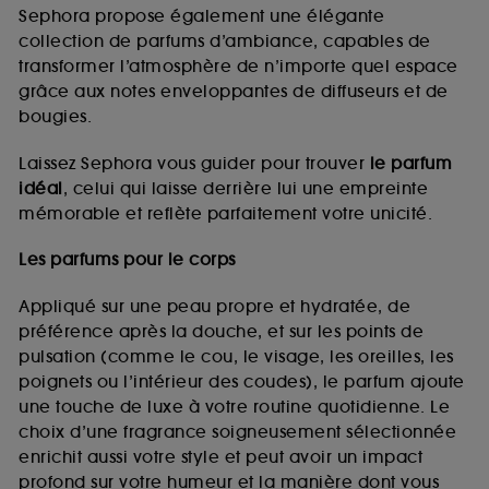
de vous plaire via des publicités, y compris sur des
Sephora propose également une élégante
sites tiers et sur les réseaux sociaux, sur la base
collection de parfums d’ambiance, capables de
des pages que vous avez consultées, de votre
transformer l’atmosphère de n’importe quel espace
navigation, et de l'historique de vos interactions.
grâce aux notes enveloppantes de diffuseurs et de
Cookies de mesure d’audience :
ils nous
bougies.
permettent de réaliser des statistiques de
fréquentation et de navigation sur notre site afin
Laissez Sephora vous guider pour trouver
le parfum
d’en améliorer la performance.
idéal
, celui qui laisse derrière lui une empreinte
Cookies de sécurisation des paiements en ligne :
mémorable et reflète parfaitement votre unicité.
ils nous permettent de lutter notamment contre les
fraudes aux moyens de paiement et les
Les parfums pour le corps
usurpations d’identité.
Appliqué sur une peau propre et hydratée, de
Cookies fonctionnels :
il s’agit de cookies
préférence après la douche, et sur les points de
permettant l’affichage et/ou la fourniture de
pulsation (comme le cou, le visage, les oreilles, les
certaines fonctionnalités du site, tel que les
cookies d’authentification qui sont utilisés afin de
poignets ou l’intérieur des coudes), le parfum ajoute
vous faire bénéficier de l’authentification
une touche de luxe à votre routine quotidienne. Le
prolongée vous permettant d’accéder à votre
choix d’une fragrance soigneusement sélectionnée
compte lors de votre prochaine visite sur le site
enrichit aussi votre style et peut avoir un impact
sans saisir à nouveau votre identifiant et mot de
profond sur votre humeur et la manière dont vous
passe.