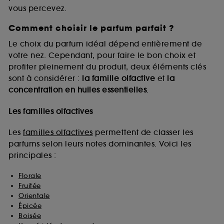
vous percevez.
Comment choisir le parfum parfait ?
A l'exception des cookies techniques, le dépôt et la
lecture de ces traceurs requiert votre accord. Vous
Le choix du parfum idéal dépend entièrement de
pouvez personnaliser vos choix concernant le dépôt
votre nez. Cependant, pour faire le bon choix et
de ces cookies grâce au bouton "personnaliser mes
profiter pleinement du produit, deux éléments clés
choix" ci-dessous ou décider de "tout accepter".
sont à considérer :
la famille olfactive
et
la
Sephora pourra associer les informations de
concentration en huiles essentielles
.
navigation collectées par ces Cookies, pour les
finalités acceptées, avec les données personnelles
collectées ou générées lors de votre activité en ligne
Les familles olfactives
ou en magasin. Pour refuser tous les cookies, cliques
sur "continuer sans accepter". Voous pouvez à tout
Les
familles olfactives
permettent de classer les
moment choisir de retirer votrte consentement. Si vous
parfums selon leurs notes dominantes. Voici les
souhaitez obtenir plus d'information sur les cookies
principales :
utilisés,
cliquez
ici
.
Florale
Fruitée
Orientale
Épicée
Boisée