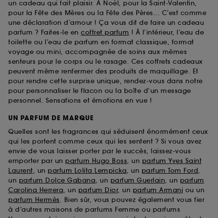
un cadeau qui fait plaisir. À Noël, pour la Saint-Valentin,
pour la Fête des Mères ou la Fête des Pères... C’est comme
une déclaration d’amour ! Ça vous dit de faire un cadeau
parfum ? Faites-le en
coffret parfum
! À l’intérieur, l’eau de
toilette ou l’eau de parfum en format classique, format
voyage ou mini, accompagnée de soins aux mêmes
senteurs pour le corps ou le rasage. Ces coffrets cadeaux
peuvent même renfermer des produits de maquillage. Et
pour rendre cette surprise unique, rendez-vous dans notre
pour personnaliser le flacon ou la boîte d’un message
personnel. Sensations et émotions en vue !
UN PARFUM DE MARQUE
Quelles sont les fragrances qui séduisent énormément ceux
qui les portent comme ceux qui les sentent ? Si vous avez
envie de vous laisser porter par le succès, laissez-vous
emporter par un
parfum Hugo Boss
, un
parfum Yves Saint
Laurent
, un
parfum Lolita Lempicka
, un
parfum Tom Ford
,
un
parfum Dolce Gabana
, un
parfum Guerlain
, un
parfum
Carolina Herrera
, un
parfum Dior
, un
parfum Armani
ou un
parfum Hermès
. Bien sûr, vous pouvez également vous fier
à d’autres maisons de parfums Femme ou parfums