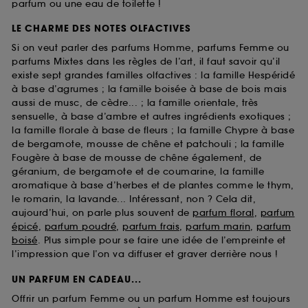
parfum ou une eau de toilette !
LE CHARME DES NOTES OLFACTIVES
Si on veut parler des parfums Homme, parfums Femme ou
parfums Mixtes dans les règles de l’art, il faut savoir qu’il
existe sept grandes familles olfactives : la famille Hespéridé
à base d’agrumes ; la famille boisée à base de bois mais
aussi de musc, de cèdre... ; la famille orientale, très
sensuelle, à base d’ambre et autres ingrédients exotiques ;
la famille florale à base de fleurs ; la famille Chypre à base
de bergamote, mousse de chêne et patchouli ; la famille
Fougère à base de mousse de chêne également, de
géranium, de bergamote et de coumarine, la famille
aromatique à base d’herbes et de plantes comme le thym,
le romarin, la lavande... Intéressant, non ? Cela dit,
aujourd’hui, on parle plus souvent de
parfum floral
,
parfum
épicé
,
parfum poudré
,
parfum frais
,
parfum marin
,
parfum
boisé
. Plus simple pour se faire une idée de l’empreinte et
l’impression que l’on va diffuser et graver derrière nous !
UN PARFUM EN CADEAU...
Offrir un parfum Femme ou un parfum Homme est toujours