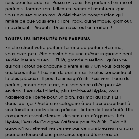
funs pour les adultes. Rassurez-vous, les parfums Femme et
parfums Homme sont tellement variés et nombreux que
vous n’aurez aucun mal à dénicher la composition qui
reflète ce que vous êtes : libre, rock, authentique, glamour,
impertinent... Waouh ! Dites-nous tout en parfum !
TOUTES LES INTENSITÉS DES PARFUMS
En cherchant votre parfum Femme ou parfum Homme,
vous avez peut-être constaté qu’une même fragrance peut
se décliner en ou en ... Et là, grande question : qu’est-ce
qui fait l’atout de chacune d’entre elles ? On vous partage
quelques infos ! L’extrait de parfum est le plus concentré et
le plus précieux. Il peut tenir jusqu’à 8h. Puis vient l’eau de
parfum, moins capiteuse, qui sera votre alliée pour 4h
environ. L’eau de toilette, plus fraîche et légère, vous
habillera de liberté pour 3h à 5h. Pas mal du tout ! Et l’
dans tout ça ? Voilà une catégorie à part qui appartient à
une famille olfactive bien précise : la famille Hespéridé. Elle
comprend essentiellement des senteurs d'agrumes. Très
légère, l’eau de Cologne s’affirme pour 2h à 3h. Cela dit,
aujourd’hui, elle est réinventée par de nombreuses maisons
pour une tenue et une puissance digne d’une eau de