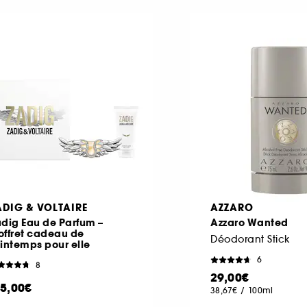
ADIG & VOLTAIRE
AZZARO
dig Eau de Parfum –
Azzaro Wanted
offret cadeau de
Déodorant Stick
intemps pour elle
6
8
29,00€
15,00€
38,67€
/
100ml