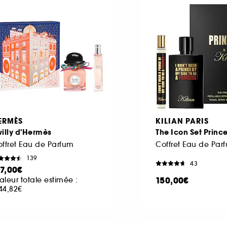
ERMÈS
KILIAN PARIS
illy d'Hermès
The Icon Set Princ
ffret Eau de Parfum
Coffret Eau de Par
139
43
17,00€
150,00€
aleur totale estimée :
44,82€