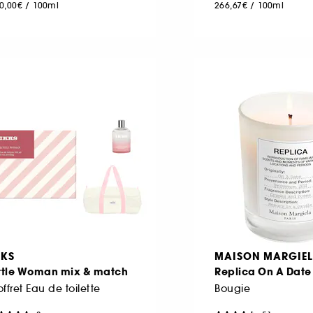
0,00€
/
100ml
266,67€
/
100ml
KKS
MAISON MARGIE
ittle Woman mix & match
Replica On A Date
ffret Eau de toilette
Bougie