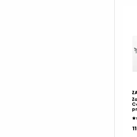
IKKS (22)
ISSEY MIYAKE (20)
JACADI (1)
JACADI (15)
JEAN PAUL GAULTIER (41)
JIMMY CHOO (26)
JO MALONE LONDON (64)
JULIETTE HAS A GUN (33)
KAYALI (42)
KENZO (29)
Z
KÉRASTASE (1)
Za
C
KIEHL'S SINCE 1851 (1)
pr
KILIAN PARIS (43)
L'ARTISAN PARFUMEUR (61)
1
LACOSTE (23)