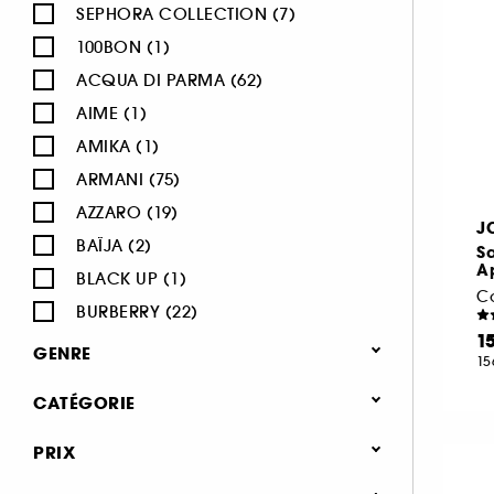
SEPHORA COLLECTION (7)
100BON (1)
ACQUA DI PARMA (62)
AIME (1)
AMIKA (1)
ARMANI (75)
AZZARO (19)
J
BAÏJA (2)
S
A
BLACK UP (1)
C
BURBERRY (22)
1
BVLGARI (12)
GENRE
15
BY ROSIE JANE (3)
Femme (1380)
CATÉGORIE
CACHAREL (24)
Homme (544)
CALVIN KLEIN (20)
Parfum
PRIX
Mixte (494)
CAROLINA HERRERA (21)
Jusqu'à -30% sur une sélection de
Enfant (40)