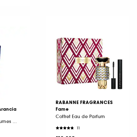
A
RABANNE FRAGRANCES
Arancia
Fame
Coffret Eau de Parfum
Eau de Toilette Agrumes Musqués
11