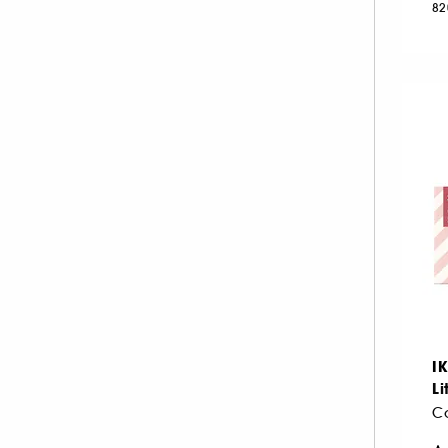
82
NEOM ORGANICS LONDON (4)
NINA RICCI (16)
NUXE (12)
ONLY THE BRAVE (1)
OUAI (6)
PENHALIGON'S (59)
PHLUR (26)
PRADA (27)
RABANNE FRAGRANCES (55)
RARE BEAUTY (17)
REMINISCENCE (17)
RITUALS (26)
I
ROCHAS (26)
L
SALT AND STONE (4)
Co
SERGE LUTENS (22)