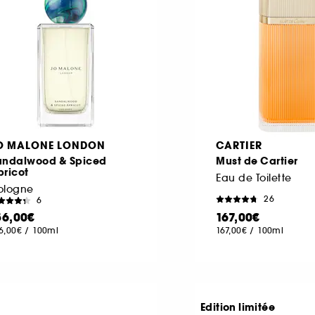
O MALONE LONDON
CARTIER
andalwood & Spiced
Must de Cartier
pricot
Eau de Toilette
ologne
26
6
56,00€
167,00€
6,00€
/
100ml
167,00€
/
100ml
Edition limitée