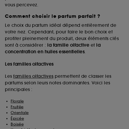
vous percevez.
Comment choisir le parfum parfait ?
A l'exception des cookies techniques, le dépôt et la
lecture de ces traceurs requiert votre accord. Vous
Le choix du parfum idéal dépend entièrement de
pouvez personnaliser vos choix concernant le dépôt
votre nez. Cependant, pour faire le bon choix et
de ces cookies grâce au bouton "personnaliser mes
profiter pleinement du produit, deux éléments clés
choix" ci-dessous ou décider de "tout accepter".
sont à considérer :
la famille olfactive
et
la
Sephora pourra associer les informations de
concentration en huiles essentielles
.
navigation collectées par ces Cookies, pour les
finalités acceptées, avec les données personnelles
collectées ou générées lors de votre activité en ligne
Les familles olfactives
ou en magasin. Pour refuser tous les cookies, cliques
sur "continuer sans accepter". Voous pouvez à tout
Les
familles olfactives
permettent de classer les
moment choisir de retirer votrte consentement. Si vous
parfums selon leurs notes dominantes. Voici les
souhaitez obtenir plus d'information sur les cookies
principales :
utilisés,
cliquez
ici
.
Florale
Fruitée
Orientale
Épicée
Boisée