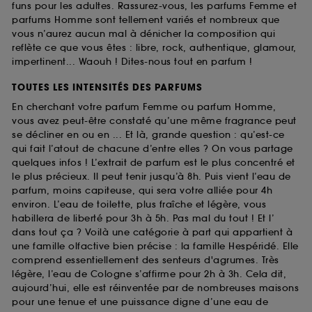
funs pour les adultes. Rassurez-vous, les parfums Femme et
parfums Homme sont tellement variés et nombreux que
vous n’aurez aucun mal à dénicher la composition qui
reflète ce que vous êtes : libre, rock, authentique, glamour,
impertinent... Waouh ! Dites-nous tout en parfum !
TOUTES LES INTENSITÉS DES PARFUMS
En cherchant votre parfum Femme ou parfum Homme,
vous avez peut-être constaté qu’une même fragrance peut
se décliner en ou en ... Et là, grande question : qu’est-ce
qui fait l’atout de chacune d’entre elles ? On vous partage
quelques infos ! L’extrait de parfum est le plus concentré et
le plus précieux. Il peut tenir jusqu’à 8h. Puis vient l’eau de
parfum, moins capiteuse, qui sera votre alliée pour 4h
environ. L’eau de toilette, plus fraîche et légère, vous
habillera de liberté pour 3h à 5h. Pas mal du tout ! Et l’
dans tout ça ? Voilà une catégorie à part qui appartient à
une famille olfactive bien précise : la famille Hespéridé. Elle
comprend essentiellement des senteurs d'agrumes. Très
légère, l’eau de Cologne s’affirme pour 2h à 3h. Cela dit,
aujourd’hui, elle est réinventée par de nombreuses maisons
pour une tenue et une puissance digne d’une eau de