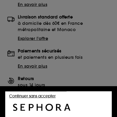
En savoir plus
Livraison standard offerte
à domicile dès 60€ en France
métropolitaine et Monaco
Explorer l'offre
Paiements sécurisés
et paiements en plusieurs fois
En savoir plus
Retours
sous 14 jours
Retourner mon article
Continuer sans accepter
SERVICES, CONTACT ET CONDITIONS DES OFFRES