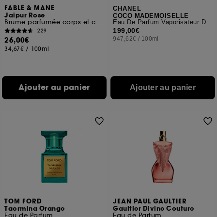
FABLE & MANE
CHANEL
Jaipur Rose
COCO MADEMOISELLE
Brume parfumée corps et cheveux
Eau De Parfum Vaporisateur De Sac Rechargeable
199,00€
229
26,00€
947,62€
/
100ml
34,67€
/
100ml
Ajouter au panier
Ajouter au panier
TOM FORD
JEAN PAUL GAULTIER
Taormina Orange
Gaultier Divine Couture
Eau de Parfum
Eau de Parfum