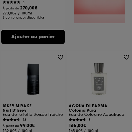
5
270,00€
À partir de
270,00€
/
100ml
2 contenances disponibles
Ajouter au panier
ISSEY MIYAKE
ACQUA DI PARMA
Nuit D'Issey
Colonia Pura
Eau de Toilette Boisée Fraîche
Eau de Cologne Aquatique
13
8
99,00€
165,00€
À partir de
132,00€
/
100ml
165,00€
/
100ml