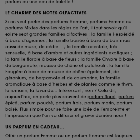
parfum ou une eau de toilette !
LE CHARME DES NOTES OLFACTIVES
Si on veut parler des parfums Homme, parfums Femme ou
parfums Mixtes dans les règles de l’art, il faut savoir qu’il
existe sept grandes familles olfactives : la famille Hespéridé
à base d’agrumes ; la famille boisée à base de bois mais
aussi de musc, de cèdre... ; la famille orientale, très
sensuelle, à base d’ambre et autres ingrédients exotiques ;
la famille florale à base de fleurs ; la famille Chypre à base
de bergamote, mousse de chêne et patchouli ; la famille
Fougère à base de mousse de chêne également, de
géranium, de bergamote et de coumarine, la famille
aromatique à base d’herbes et de plantes comme le thym,
le romarin, la lavande... Intéressant, non ? Cela dit,
aujourd’hui, on parle plus souvent de
parfum floral
,
parfum
épicé
,
parfum poudré
,
parfum frais
,
parfum marin
,
parfum
boisé
. Plus simple pour se faire une idée de l’empreinte et
l’impression que l’on va diffuser et graver derrière nous !
UN PARFUM EN CADEAU...
Offrir un parfum Femme ou un parfum Homme est toujours