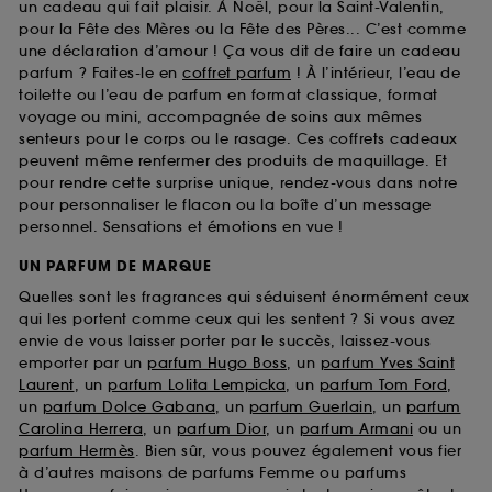
un cadeau qui fait plaisir. À Noël, pour la Saint-Valentin,
pour la Fête des Mères ou la Fête des Pères... C’est comme
une déclaration d’amour ! Ça vous dit de faire un cadeau
parfum ? Faites-le en
coffret parfum
! À l’intérieur, l’eau de
toilette ou l’eau de parfum en format classique, format
voyage ou mini, accompagnée de soins aux mêmes
senteurs pour le corps ou le rasage. Ces coffrets cadeaux
peuvent même renfermer des produits de maquillage. Et
pour rendre cette surprise unique, rendez-vous dans notre
pour personnaliser le flacon ou la boîte d’un message
personnel. Sensations et émotions en vue !
UN PARFUM DE MARQUE
Quelles sont les fragrances qui séduisent énormément ceux
qui les portent comme ceux qui les sentent ? Si vous avez
envie de vous laisser porter par le succès, laissez-vous
emporter par un
parfum Hugo Boss
, un
parfum Yves Saint
Laurent
, un
parfum Lolita Lempicka
, un
parfum Tom Ford
,
un
parfum Dolce Gabana
, un
parfum Guerlain
, un
parfum
Carolina Herrera
, un
parfum Dior
, un
parfum Armani
ou un
parfum Hermès
. Bien sûr, vous pouvez également vous fier
à d’autres maisons de parfums Femme ou parfums