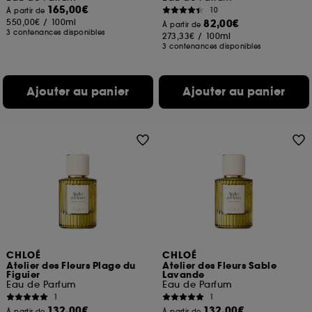
165,00€
10
À partir de
550,00€
/
100ml
82,00€
À partir de
3 contenances disponibles
273,33€
/
100ml
3 contenances disponibles
Ajouter au panier
Ajouter au panier
CHLOÉ
CHLOÉ
Atelier des Fleurs Plage du
Atelier des Fleurs Sable
Figuier
Lavande
Eau de Parfum
Eau de Parfum
1
1
132,00€
132,00€
À partir de
À partir de