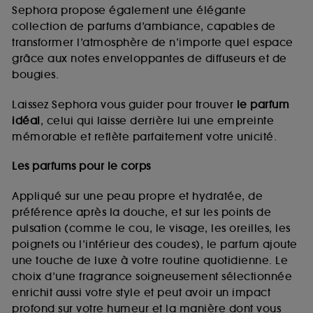
de vous plaire via des publicités, y compris sur des
Sephora propose également une élégante
sites tiers et sur les réseaux sociaux, sur la base
collection de parfums d’ambiance, capables de
des pages que vous avez consultées, de votre
transformer l’atmosphère de n’importe quel espace
navigation, et de l'historique de vos interactions.
grâce aux notes enveloppantes de diffuseurs et de
Cookies de mesure d’audience :
ils nous
bougies.
permettent de réaliser des statistiques de
fréquentation et de navigation sur notre site afin
Laissez Sephora vous guider pour trouver
le parfum
d’en améliorer la performance.
idéal
, celui qui laisse derrière lui une empreinte
Cookies de sécurisation des paiements en ligne :
mémorable et reflète parfaitement votre unicité.
ils nous permettent de lutter notamment contre les
fraudes aux moyens de paiement et les
Les parfums pour le corps
usurpations d’identité.
Appliqué sur une peau propre et hydratée, de
Cookies fonctionnels :
il s’agit de cookies
préférence après la douche, et sur les points de
permettant l’affichage et/ou la fourniture de
pulsation (comme le cou, le visage, les oreilles, les
certaines fonctionnalités du site, tel que les
cookies d’authentification qui sont utilisés afin de
poignets ou l’intérieur des coudes), le parfum ajoute
vous faire bénéficier de l’authentification
une touche de luxe à votre routine quotidienne. Le
prolongée vous permettant d’accéder à votre
choix d’une fragrance soigneusement sélectionnée
compte lors de votre prochaine visite sur le site
enrichit aussi votre style et peut avoir un impact
sans saisir à nouveau votre identifiant et mot de
profond sur votre humeur et la manière dont vous
passe.