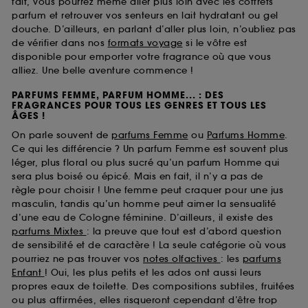
fait, vous pourrez même aller plus loin avec les coffrets
parfum et retrouver vos senteurs en lait hydratant ou gel
douche. D’ailleurs, en parlant d’aller plus loin, n’oubliez pas
de vérifier dans nos
formats voyage
si le vôtre est
disponible pour emporter votre fragrance où que vous
alliez. Une belle aventure commence !
PARFUMS FEMME, PARFUM HOMME... : DES
FRAGRANCES POUR TOUS LES GENRES ET TOUS LES
ÂGES !
On parle souvent de
parfums Femme
ou
Parfums Homme
.
Ce qui les différencie ? Un parfum Femme est souvent plus
léger, plus floral ou plus sucré qu’un parfum Homme qui
sera plus boisé ou épicé. Mais en fait, il n’y a pas de
règle pour choisir ! Une femme peut craquer pour une jus
masculin, tandis qu’un homme peut aimer la sensualité
d’une eau de Cologne féminine. D’ailleurs, il existe des
parfums Mixtes
: la preuve que tout est d’abord question
de sensibilité et de caractère ! La seule catégorie où vous
pourriez ne pas trouver vos
notes olfactives
: les
parfums
Enfant
! Oui, les plus petits et les ados ont aussi leurs
propres eaux de toilette. Des compositions subtiles, fruitées
ou plus affirmées, elles risqueront cependant d’être trop