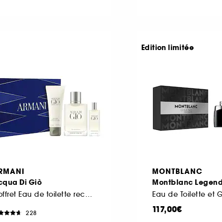
Edition limitée
RMANI
MONTBLANC
cqua Di Giò
Montblanc Legen
Coffret Eau de toilette rechargeable pour homme
117,00€
228