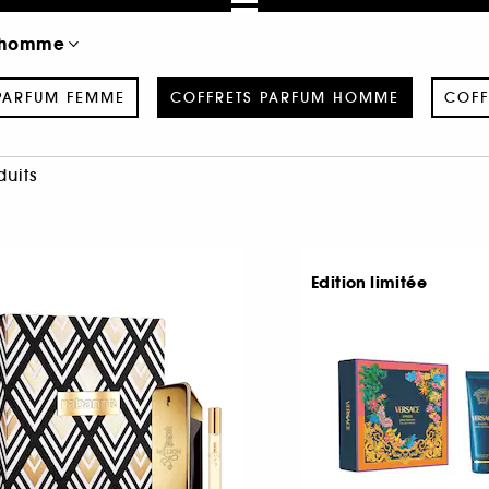
m homme
PARFUM FEMME
COFFRETS PARFUM HOMME
COFF
duits
Edition limitée