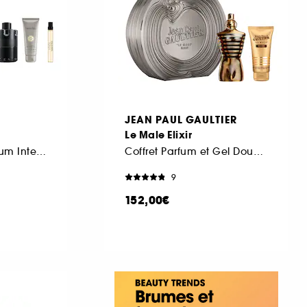
JEAN PAUL GAULTIER
Le Male Elixir
Coffret Eau de Parfum Intense, Gel Cheveux & Corps et Format Voyage
Coffret Parfum et Gel Douche
9
152,00€