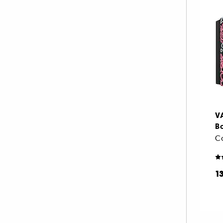
V
B
1