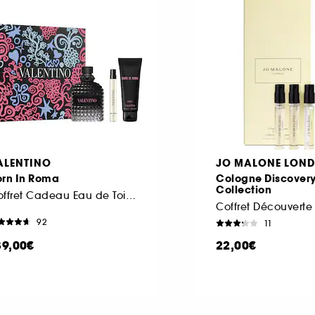
ALENTINO
JO MALONE LON
orn In Roma
Cologne Discover
Collection
Coffret Cadeau Eau de Toilette Boisée Aromatique pour Homme
92
11
39,00€
22,00€