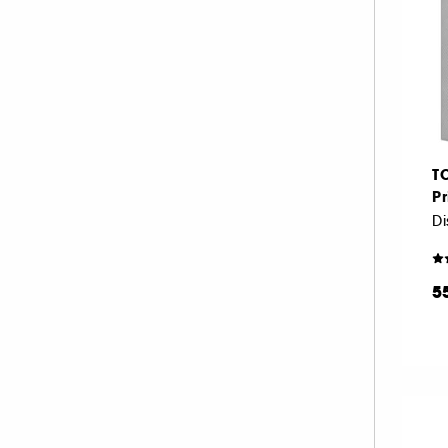
T
Pr
Di
5