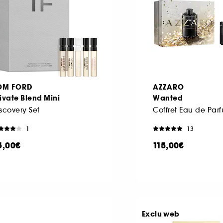
OM FORD
AZZARO
ivate Blend Mini
Wanted
scovery Set
1
13
5,00€
115,00€
Exclu web