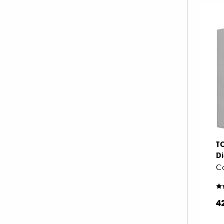
T
Di
Co
4