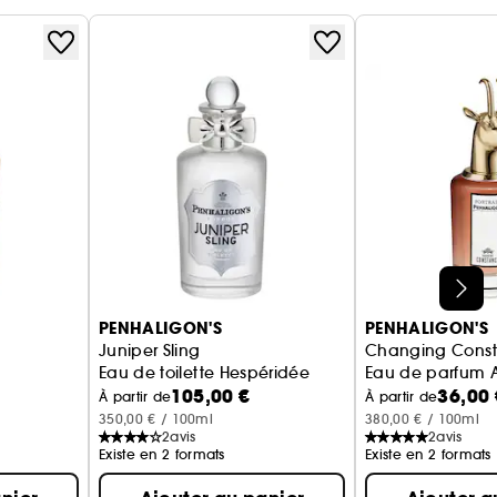
PENHALIGON'S
PENHALIGON'S
Juniper Sling
Changing Cons
Eau de toilette Hespéridée
Eau de parfum
105,00 €
36,00 
À partir de
À partir de
350,00 € / 100ml
380,00 € / 100ml
2
avis
2
avis
Existe en 2 formats
Existe en 2 formats