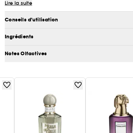
douce et jeune épouse est en proie au désir. Se pour
Lire la suite
libérer ?
Conseils d'utilisation
Ingrédients
Notes Olfactives