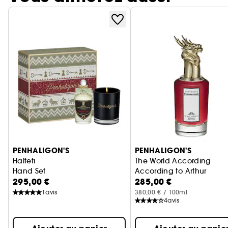
Ignorer le carrousel produits
PENHALIGON'S
PENHALIGON'S
Halfeti
The World According
Hand Set
According to Arthur
295,00 €
285,00 €
Eau de parfum Ambrée
1
avis
380,00 € / 100ml
4
avis