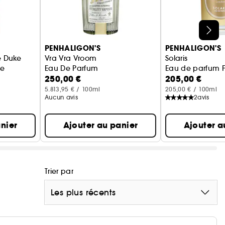
PENHALIGON'S
PENHALIGON'S
e Duke
Vra Vra Vroom
Solaris
le
Eau De Parfum
Eau de parfum F
250,00 €
205,00 €
5.813,95 € / 100ml
205,00 € / 100ml
Aucun avis
2
avis
nier
Ajouter au panier
Ajouter a
Trier par
Les plus récents