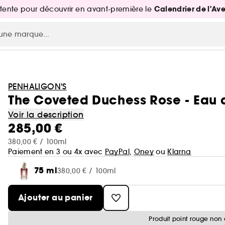
Calendrier de l'Av
attente pour découvrir en avant-première le
PENHALIGON'S
The Coveted Duchess Rose - Eau 
Voir la description
285,00 €
380,00 € / 100ml
Paiement en 3 ou 4x avec
PayPal
,
Oney
ou
Klarna
75 ml
380,00 € / 100ml
Ajouter au panier
Produit point rouge non 