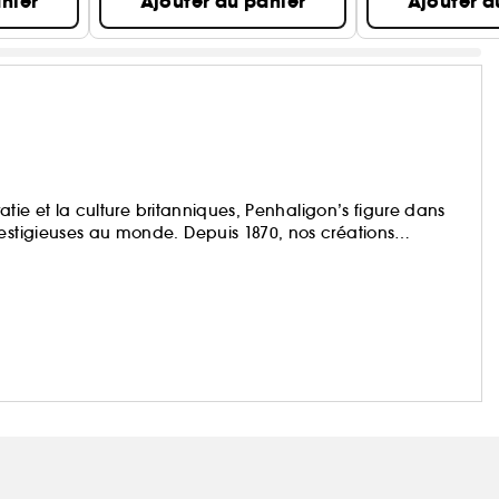
nier
Ajouter au panier
Ajouter a
ratie et la culture britanniques, Penhaligon’s figure dans
restigieuses au monde. Depuis 1870, nos créations
du monde entier, et ce n’est que le début.