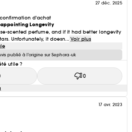
27 déc. 2025
 confirmation d'achat
isappointing Longevity
rose-scented perfume, and if it had better longevity
tars. Unfortunately, it doesn...
Voir plus
le
Avis publié à l’origine sur Sephora-uk
été utile ?
0
0
u
17 avr. 2023