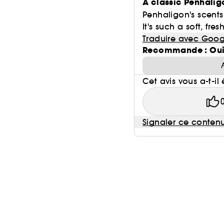
A classic Penhaligo
Penhaligon's scents
It's such a soft, fres
Traduire avec Goog
Recommande : Ou
Cet avis vous a-t-il 
Signaler ce conten