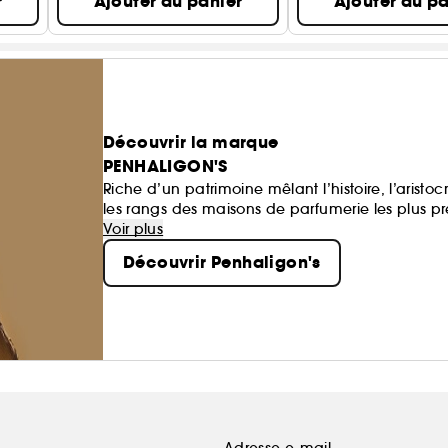
r
Ajouter au panier
Ajouter au pa
Découvrir la marque
PENHALIGON'S
Riche d’un patrimoine mêlant l’histoire, l’aristoc
les rangs des maisons de parfumerie les plus p
typiquement britanniques séduisent les narines 
Voir plus
Découvrir Penhaligon's
Adresse e-mail