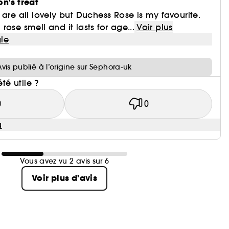
n's treat
 are all lovely but Duchess Rose is my favourite.
h rose smell and it lasts for age...
Voir plus
le
i
Avis publié à l’origine sur Sephora-uk
été utile ?
0
0
u
Vous avez vu 2 avis sur 6
Voir plus d'avis