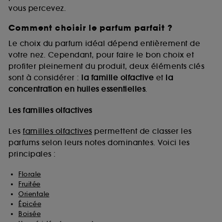
vous percevez.
Comment choisir le parfum parfait ?
A l'exception des cookies techniques, le dépôt et la
lecture de ces traceurs requiert votre accord. Vous
Le choix du parfum idéal dépend entièrement de
pouvez personnaliser vos choix concernant le dépôt
votre nez. Cependant, pour faire le bon choix et
de ces cookies grâce au bouton "personnaliser mes
profiter pleinement du produit, deux éléments clés
choix" ci-dessous ou décider de "tout accepter".
sont à considérer :
la famille olfactive
et
la
Sephora pourra associer les informations de
concentration en huiles essentielles
.
navigation collectées par ces Cookies, pour les
finalités acceptées, avec les données personnelles
collectées ou générées lors de votre activité en ligne
Les familles olfactives
ou en magasin. Pour refuser tous les cookies, cliques
sur "continuer sans accepter". Voous pouvez à tout
Les
familles olfactives
permettent de classer les
moment choisir de retirer votrte consentement. Si vous
parfums selon leurs notes dominantes. Voici les
souhaitez obtenir plus d'information sur les cookies
principales :
utilisés,
cliquez
ici
.
Florale
Fruitée
Orientale
Épicée
Boisée