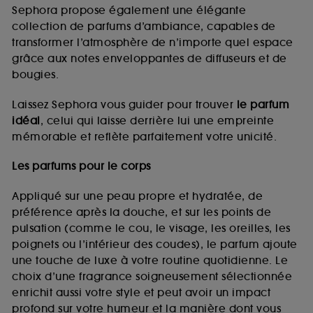
de vous plaire via des publicités, y compris sur des
Sephora propose également une élégante
sites tiers et sur les réseaux sociaux, sur la base
collection de parfums d’ambiance, capables de
des pages que vous avez consultées, de votre
transformer l’atmosphère de n’importe quel espace
navigation, et de l'historique de vos interactions.
grâce aux notes enveloppantes de diffuseurs et de
Cookies de mesure d’audience :
ils nous
bougies.
permettent de réaliser des statistiques de
fréquentation et de navigation sur notre site afin
Laissez Sephora vous guider pour trouver
le parfum
d’en améliorer la performance.
idéal
, celui qui laisse derrière lui une empreinte
Cookies de sécurisation des paiements en ligne :
mémorable et reflète parfaitement votre unicité.
ils nous permettent de lutter notamment contre les
fraudes aux moyens de paiement et les
Les parfums pour le corps
usurpations d’identité.
Appliqué sur une peau propre et hydratée, de
Cookies fonctionnels :
il s’agit de cookies
préférence après la douche, et sur les points de
permettant l’affichage et/ou la fourniture de
pulsation (comme le cou, le visage, les oreilles, les
certaines fonctionnalités du site, tel que les
cookies d’authentification qui sont utilisés afin de
poignets ou l’intérieur des coudes), le parfum ajoute
vous faire bénéficier de l’authentification
une touche de luxe à votre routine quotidienne. Le
prolongée vous permettant d’accéder à votre
choix d’une fragrance soigneusement sélectionnée
compte lors de votre prochaine visite sur le site
enrichit aussi votre style et peut avoir un impact
sans saisir à nouveau votre identifiant et mot de
profond sur votre humeur et la manière dont vous
passe.