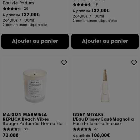
Eau de Parfum
19
20
132,00€
À partir de
132,00€
À partir de
264,00€
/
100ml
264,00€
/
100ml
2 contenances disponibles
2 contenances disponibles
Ajouter au panier
Ajouter au panier
MAISON MARGIELA
ISSEY MIYAKE
REPLICA Beach Vibes
L'Eau D'Issey Eau&Magnolia
Bougie Parfumée Florale Florale
Eau de Toilette Intense
35
47
72,00€
106,00€
À partir de