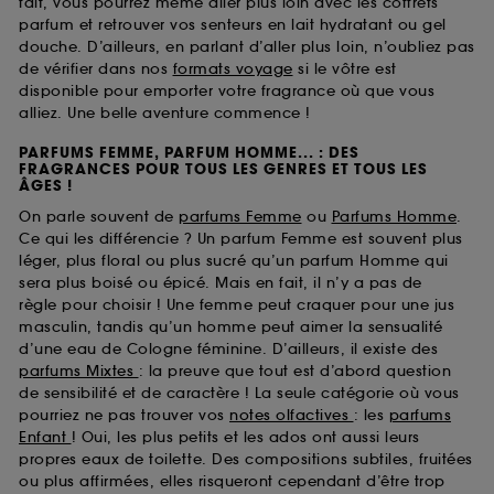
fait, vous pourrez même aller plus loin avec les coffrets
parfum et retrouver vos senteurs en lait hydratant ou gel
douche. D’ailleurs, en parlant d’aller plus loin, n’oubliez pas
de vérifier dans nos
formats voyage
si le vôtre est
disponible pour emporter votre fragrance où que vous
alliez. Une belle aventure commence !
PARFUMS FEMME, PARFUM HOMME... : DES
FRAGRANCES POUR TOUS LES GENRES ET TOUS LES
ÂGES !
On parle souvent de
parfums Femme
ou
Parfums Homme
.
Ce qui les différencie ? Un parfum Femme est souvent plus
léger, plus floral ou plus sucré qu’un parfum Homme qui
sera plus boisé ou épicé. Mais en fait, il n’y a pas de
règle pour choisir ! Une femme peut craquer pour une jus
masculin, tandis qu’un homme peut aimer la sensualité
d’une eau de Cologne féminine. D’ailleurs, il existe des
parfums Mixtes
: la preuve que tout est d’abord question
de sensibilité et de caractère ! La seule catégorie où vous
pourriez ne pas trouver vos
notes olfactives
: les
parfums
Enfant
! Oui, les plus petits et les ados ont aussi leurs
propres eaux de toilette. Des compositions subtiles, fruitées
ou plus affirmées, elles risqueront cependant d’être trop