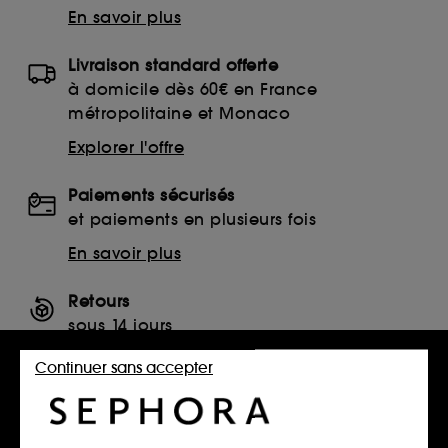
En savoir plus
Livraison standard offerte
à domicile dès 60€ en France
métropolitaine et Monaco
Explorer l'offre
Paiements sécurisés
et paiements en plusieurs fois
En savoir plus
Retours
sous 14 jours
Retourner mon article
Continuer sans accepter
SERVICES, CONTACT ET CONDITIONS DES OFFRES