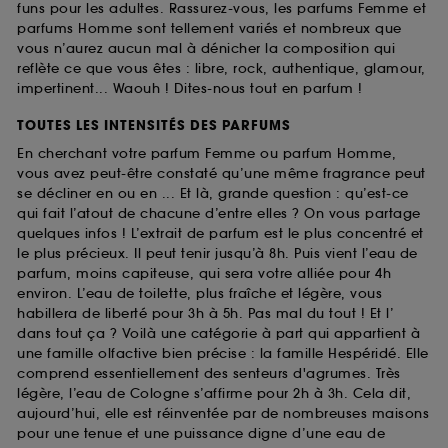
funs pour les adultes. Rassurez-vous, les parfums Femme et
parfums Homme sont tellement variés et nombreux que
vous n’aurez aucun mal à dénicher la composition qui
reflète ce que vous êtes : libre, rock, authentique, glamour,
impertinent... Waouh ! Dites-nous tout en parfum !
TOUTES LES INTENSITÉS DES PARFUMS
En cherchant votre parfum Femme ou parfum Homme,
vous avez peut-être constaté qu’une même fragrance peut
se décliner en ou en ... Et là, grande question : qu’est-ce
qui fait l’atout de chacune d’entre elles ? On vous partage
quelques infos ! L’extrait de parfum est le plus concentré et
le plus précieux. Il peut tenir jusqu’à 8h. Puis vient l’eau de
parfum, moins capiteuse, qui sera votre alliée pour 4h
environ. L’eau de toilette, plus fraîche et légère, vous
habillera de liberté pour 3h à 5h. Pas mal du tout ! Et l’
dans tout ça ? Voilà une catégorie à part qui appartient à
une famille olfactive bien précise : la famille Hespéridé. Elle
comprend essentiellement des senteurs d'agrumes. Très
légère, l’eau de Cologne s’affirme pour 2h à 3h. Cela dit,
aujourd’hui, elle est réinventée par de nombreuses maisons
pour une tenue et une puissance digne d’une eau de