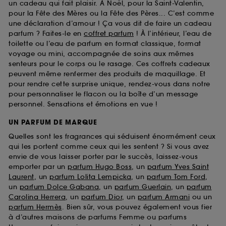
un cadeau qui fait plaisir. À Noël, pour la Saint-Valentin,
pour la Fête des Mères ou la Fête des Pères... C’est comme
une déclaration d’amour ! Ça vous dit de faire un cadeau
parfum ? Faites-le en
coffret parfum
! À l’intérieur, l’eau de
toilette ou l’eau de parfum en format classique, format
voyage ou mini, accompagnée de soins aux mêmes
senteurs pour le corps ou le rasage. Ces coffrets cadeaux
peuvent même renfermer des produits de maquillage. Et
pour rendre cette surprise unique, rendez-vous dans notre
pour personnaliser le flacon ou la boîte d’un message
personnel. Sensations et émotions en vue !
UN PARFUM DE MARQUE
Quelles sont les fragrances qui séduisent énormément ceux
qui les portent comme ceux qui les sentent ? Si vous avez
envie de vous laisser porter par le succès, laissez-vous
emporter par un
parfum Hugo Boss
, un
parfum Yves Saint
Laurent
, un
parfum Lolita Lempicka
, un
parfum Tom Ford
,
un
parfum Dolce Gabana
, un
parfum Guerlain
, un
parfum
Carolina Herrera
, un
parfum Dior
, un
parfum Armani
ou un
parfum Hermès
. Bien sûr, vous pouvez également vous fier
à d’autres maisons de parfums Femme ou parfums