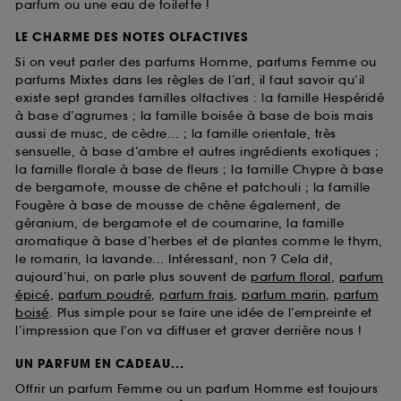
parfum ou une eau de toilette !
LE CHARME DES NOTES OLFACTIVES
Si on veut parler des parfums Homme, parfums Femme ou
parfums Mixtes dans les règles de l’art, il faut savoir qu’il
existe sept grandes familles olfactives : la famille Hespéridé
à base d’agrumes ; la famille boisée à base de bois mais
aussi de musc, de cèdre... ; la famille orientale, très
sensuelle, à base d’ambre et autres ingrédients exotiques ;
la famille florale à base de fleurs ; la famille Chypre à base
de bergamote, mousse de chêne et patchouli ; la famille
Fougère à base de mousse de chêne également, de
géranium, de bergamote et de coumarine, la famille
aromatique à base d’herbes et de plantes comme le thym,
le romarin, la lavande... Intéressant, non ? Cela dit,
aujourd’hui, on parle plus souvent de
parfum floral
,
parfum
épicé
,
parfum poudré
,
parfum frais
,
parfum marin
,
parfum
boisé
. Plus simple pour se faire une idée de l’empreinte et
l’impression que l’on va diffuser et graver derrière nous !
UN PARFUM EN CADEAU...
Offrir un parfum Femme ou un parfum Homme est toujours