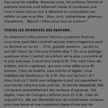
funs pour les adultes. Rassurez-vous, les parfums Femme et
parfums Homme sont tellement variés et nombreux que
vous n’aurez aucun mal à dénicher la composition qui
reflète ce que vous êtes : libre, rock, authentique, glamour,
impertinent... Waouh ! Dites-nous tout en parfum !
TOUTES LES INTENSITÉS DES PARFUMS
En cherchant votre parfum Femme ou parfum Homme,
vous avez peut-être constaté qu’une même fragrance peut
se décliner en ou en ... Et là, grande question : qu’est-ce
qui fait l’atout de chacune d’entre elles ? On vous partage
quelques infos ! L’extrait de parfum est le plus concentré et
le plus précieux. Il peut tenir jusqu’à 8h. Puis vient l’eau de
parfum, moins capiteuse, qui sera votre alliée pour 4h
environ. L’eau de toilette, plus fraîche et légère, vous
habillera de liberté pour 3h à 5h. Pas mal du tout ! Et l’
dans tout ça ? Voilà une catégorie à part qui appartient à
une famille olfactive bien précise : la famille Hespéridé. Elle
comprend essentiellement des senteurs d'agrumes. Très
légère, l’eau de Cologne s’affirme pour 2h à 3h. Cela dit,
aujourd’hui, elle est réinventée par de nombreuses maisons
pour une tenue et une puissance digne d’une eau de