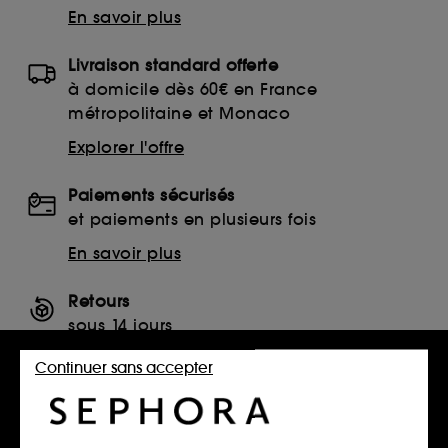
En savoir plus
Livraison standard offerte
à domicile dès 60€ en France
métropolitaine et Monaco
Explorer l'offre
Paiements sécurisés
et paiements en plusieurs fois
En savoir plus
Retours
sous 14 jours
Retourner mon article
Continuer sans accepter
SERVICES, CONTACT ET CONDITIONS DES OFFRES