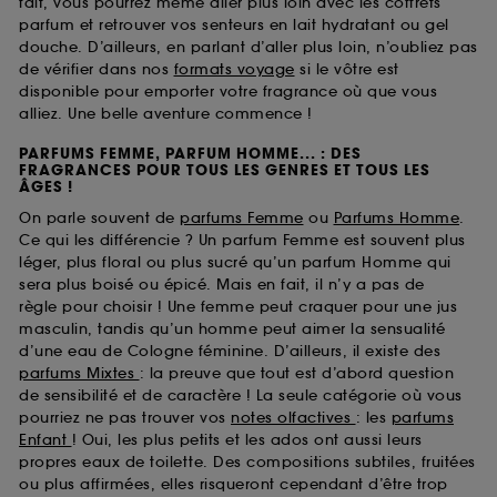
fait, vous pourrez même aller plus loin avec les coffrets
parfum et retrouver vos senteurs en lait hydratant ou gel
douche. D’ailleurs, en parlant d’aller plus loin, n’oubliez pas
de vérifier dans nos
formats voyage
si le vôtre est
disponible pour emporter votre fragrance où que vous
alliez. Une belle aventure commence !
PARFUMS FEMME, PARFUM HOMME... : DES
FRAGRANCES POUR TOUS LES GENRES ET TOUS LES
ÂGES !
On parle souvent de
parfums Femme
ou
Parfums Homme
.
Ce qui les différencie ? Un parfum Femme est souvent plus
léger, plus floral ou plus sucré qu’un parfum Homme qui
sera plus boisé ou épicé. Mais en fait, il n’y a pas de
règle pour choisir ! Une femme peut craquer pour une jus
masculin, tandis qu’un homme peut aimer la sensualité
d’une eau de Cologne féminine. D’ailleurs, il existe des
parfums Mixtes
: la preuve que tout est d’abord question
de sensibilité et de caractère ! La seule catégorie où vous
pourriez ne pas trouver vos
notes olfactives
: les
parfums
Enfant
! Oui, les plus petits et les ados ont aussi leurs
propres eaux de toilette. Des compositions subtiles, fruitées
ou plus affirmées, elles risqueront cependant d’être trop