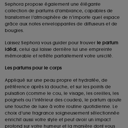
de vous plaire via des publicités, y compris sur des
Sephora propose également une élégante
sites tiers et sur les réseaux sociaux, sur la base
collection de parfums d’ambiance, capables de
des pages que vous avez consultées, de votre
transformer l’atmosphère de n’importe quel espace
navigation, et de l'historique de vos interactions.
grâce aux notes enveloppantes de diffuseurs et de
Cookies de mesure d’audience :
ils nous
bougies.
permettent de réaliser des statistiques de
fréquentation et de navigation sur notre site afin
Laissez Sephora vous guider pour trouver
le parfum
d’en améliorer la performance.
idéal
, celui qui laisse derrière lui une empreinte
Cookies de sécurisation des paiements en ligne :
mémorable et reflète parfaitement votre unicité.
ils nous permettent de lutter notamment contre les
fraudes aux moyens de paiement et les
Les parfums pour le corps
usurpations d’identité.
Appliqué sur une peau propre et hydratée, de
Cookies fonctionnels :
il s’agit de cookies
préférence après la douche, et sur les points de
permettant l’affichage et/ou la fourniture de
pulsation (comme le cou, le visage, les oreilles, les
certaines fonctionnalités du site, tel que les
cookies d’authentification qui sont utilisés afin de
poignets ou l’intérieur des coudes), le parfum ajoute
vous faire bénéficier de l’authentification
une touche de luxe à votre routine quotidienne. Le
prolongée vous permettant d’accéder à votre
choix d’une fragrance soigneusement sélectionnée
compte lors de votre prochaine visite sur le site
enrichit aussi votre style et peut avoir un impact
sans saisir à nouveau votre identifiant et mot de
profond sur votre humeur et la manière dont vous
passe.