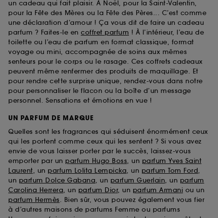
un cadeau qui fait plaisir. À Noël, pour la Saint-Valentin,
pour la Fête des Mères ou la Fête des Pères... C’est comme
une déclaration d’amour ! Ça vous dit de faire un cadeau
parfum ? Faites-le en
coffret parfum
! À l’intérieur, l’eau de
toilette ou l’eau de parfum en format classique, format
voyage ou mini, accompagnée de soins aux mêmes
senteurs pour le corps ou le rasage. Ces coffrets cadeaux
peuvent même renfermer des produits de maquillage. Et
pour rendre cette surprise unique, rendez-vous dans notre
pour personnaliser le flacon ou la boîte d’un message
personnel. Sensations et émotions en vue !
UN PARFUM DE MARQUE
Quelles sont les fragrances qui séduisent énormément ceux
qui les portent comme ceux qui les sentent ? Si vous avez
envie de vous laisser porter par le succès, laissez-vous
emporter par un
parfum Hugo Boss
, un
parfum Yves Saint
Laurent
, un
parfum Lolita Lempicka
, un
parfum Tom Ford
,
un
parfum Dolce Gabana
, un
parfum Guerlain
, un
parfum
Carolina Herrera
, un
parfum Dior
, un
parfum Armani
ou un
parfum Hermès
. Bien sûr, vous pouvez également vous fier
à d’autres maisons de parfums Femme ou parfums