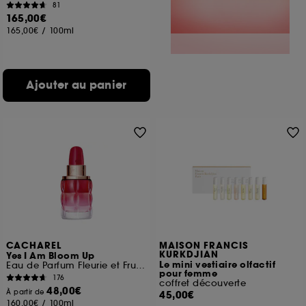
81
165,00€
165,00€
/
100ml
Ajouter au panier
CACHAREL
MAISON FRANCIS
KURKDJIAN
Yes I Am Bloom Up
Le mini vestiaire olfactif
Eau de Parfum Fleurie et Fruitée
pour femme
176
coffret découverte
48,00€
À partir de
45,00€
160,00€
/
100ml