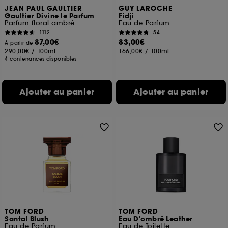
JEAN PAUL GAULTIER
GUY LAROCHE
Gaultier Divine le Parfum
Fidji
Parfum floral ambré
Eau de Parfum
1112
54
87,00€
83,00€
À partir de
290,00€
/
100ml
166,00€
/
100ml
4 contenances disponibles
Ajouter au panier
Ajouter au panier
TOM FORD
TOM FORD
Santal Blush
Eau D'ombré Leather
Eau de Parfum
Eau de Toilette