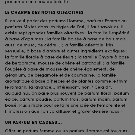
parfum ou une eau de toilette !
LE CHARME DES NOTES OLFACTIVES
Si on veut parler des parfums Homme, parfums Femme ou
parfums Mixtes dans les règles de l’art, il faut savoir qu’il
existe sept grandes familles olfactives : la famille Hespéridé
à base d’agrumes ; la famille boisée à base de bois mais
aussi de musc, de cèdre... ; la famille orientale, très
sensuelle, à base d’ambre et autres ingrédients exotiques ;
la famille florale à base de fleurs ; la famille Chypre à base
de bergamote, mousse de chêne et patchouli ; la famille
Fougère à base de mousse de chêne également, de
géranium, de bergamote et de coumarine, la famille
aromatique à base d’herbes et de plantes comme le thym,
le romarin, la lavande... Intéressant, non ? Cela dit,
aujourd’hui, on parle plus souvent de
parfum floral
,
parfum
épicé
,
parfum poudré
,
parfum frais
,
parfum marin
,
parfum
boisé
. Plus simple pour se faire une idée de l’empreinte et
l’impression que l’on va diffuser et graver derrière nous !
UN PARFUM EN CADEAU...
Offrir un parfum Femme ou un parfum Homme est toujours