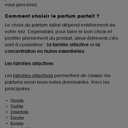
vous percevez.
Comment choisir le parfum parfait ?
A l'exception des cookies techniques, le dépôt et la
lecture de ces traceurs requiert votre accord. Vous
Le choix du parfum idéal dépend entièrement de
pouvez personnaliser vos choix concernant le dépôt
votre nez. Cependant, pour faire le bon choix et
de ces cookies grâce au bouton "personnaliser mes
profiter pleinement du produit, deux éléments clés
choix" ci-dessous ou décider de "tout accepter".
sont à considérer :
la famille olfactive
et
la
Sephora pourra associer les informations de
concentration en huiles essentielles
.
navigation collectées par ces Cookies, pour les
finalités acceptées, avec les données personnelles
collectées ou générées lors de votre activité en ligne
Les familles olfactives
ou en magasin. Pour refuser tous les cookies, cliques
sur "continuer sans accepter". Voous pouvez à tout
Les
familles olfactives
permettent de classer les
moment choisir de retirer votrte consentement. Si vous
parfums selon leurs notes dominantes. Voici les
souhaitez obtenir plus d'information sur les cookies
principales :
utilisés,
cliquez
ici
.
Florale
Fruitée
Orientale
Épicée
Boisée