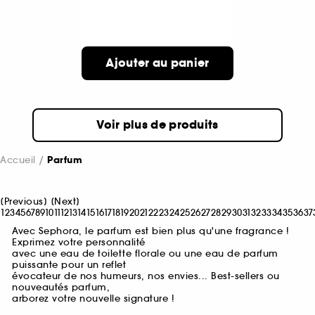
Ajouter au panier
Voir plus de produits
Accueil
Parfum
[
Previous
]
[
Next
]
1
2
3
4
5
6
7
8
9
10
11
12
13
14
15
16
17
18
19
20
21
22
23
24
25
26
27
28
29
30
31
32
33
34
35
36
37
Avec Sephora, le parfum est bien plus qu'une fragrance !
Exprimez votre personnalité
avec une eau de toilette florale ou une eau de parfum
puissante pour un reflet
évocateur de nos humeurs, nos envies... Best-sellers ou
nouveautés parfum,
arborez votre nouvelle signature !