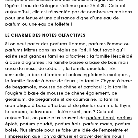
légère, l’eau de Cologne s’affirme pour 2h à 3h. Cela dit,
aujourd’hui, elle est réinventée par de nombreuses maisons
pour une tenue et une puissance digne d’une eau de
parfum ou une eau de toilette !
LE CHARME DES NOTES OLFACTIVES
Si on veut parler des parfums Homme, parfums Femme ou
parfums Mixtes dans les règles de l’art, il faut savoir qu’il
existe sept grandes familles olfactives : la famille Hespéridé
à base d’agrumes ; la famille boisée à base de bois mais
aussi de musc, de cèdre... ; la famille orientale, très
sensuelle, à base d’ambre et autres ingrédients exotiques ;
la famille florale à base de fleurs ; la famille Chypre à base
de bergamote, mousse de chêne et patchouli ; la famille
Fougère à base de mousse de chêne également, de
géranium, de bergamote et de coumarine, la famille
aromatique à base d’herbes et de plantes comme le thym,
le romarin, la lavande... Intéressant, non ? Cela dit,
aujourd’hui, on parle plus souvent de
parfum floral
,
parfum
épicé
,
parfum poudré
,
parfum frais
,
parfum marin
,
parfum
boisé
. Plus simple pour se faire une idée de l’empreinte et
l’impression que l’on va diffuser et graver derrière nous !