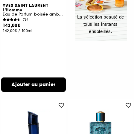
YVES SAINT LAURENT
L'Homme
Eau de Parfum boisée ambrée pour homme
La sélection beauté de
764
tous les instants
142,00€
142,00€
/
100ml
ensoleillés.
Ajouter au panier