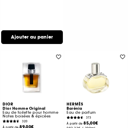
Ajouter au panier
DIOR
HERMÈS
Dior Homme Original
Barénia
Eau de toilette pour homme
Eau de parfum
Notes boisées & épicées
373
320
85,00€
À partir de
89,00€
À partir de