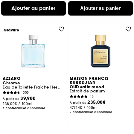
Ajouter au panier
Ajouter au panier
Gravure
AZZARO
MAISON FRANCIS
KURKDJIAN
Chrome
OUD satin mood
Eau de Toilette Fraîche Hespéridée
Extrait de parfum
355
10
39,90€
À partir de
235,00€
À partir de
138,00€
/
100ml
477,14€
/
100ml
4 contenances disponibles
2 contenances disponibles