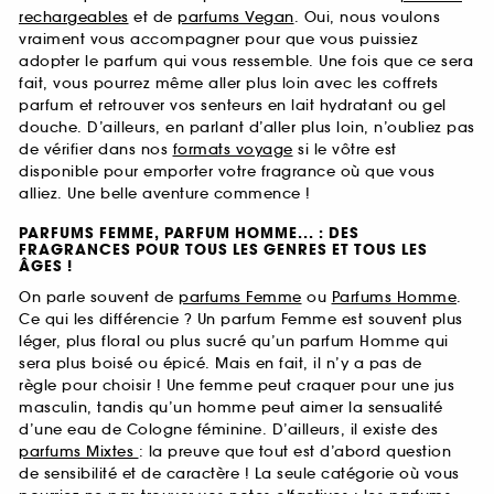
rechargeables
et de
parfums Vegan
. Oui, nous voulons
vraiment vous accompagner pour que vous puissiez
adopter le parfum qui vous ressemble. Une fois que ce sera
fait, vous pourrez même aller plus loin avec les coffrets
parfum et retrouver vos senteurs en lait hydratant ou gel
douche. D’ailleurs, en parlant d’aller plus loin, n’oubliez pas
de vérifier dans nos
formats voyage
si le vôtre est
disponible pour emporter votre fragrance où que vous
alliez. Une belle aventure commence !
PARFUMS FEMME, PARFUM HOMME... : DES
FRAGRANCES POUR TOUS LES GENRES ET TOUS LES
ÂGES !
On parle souvent de
parfums Femme
ou
Parfums Homme
.
Ce qui les différencie ? Un parfum Femme est souvent plus
léger, plus floral ou plus sucré qu’un parfum Homme qui
sera plus boisé ou épicé. Mais en fait, il n’y a pas de
règle pour choisir ! Une femme peut craquer pour une jus
masculin, tandis qu’un homme peut aimer la sensualité
d’une eau de Cologne féminine. D’ailleurs, il existe des
parfums Mixtes
: la preuve que tout est d’abord question
de sensibilité et de caractère ! La seule catégorie où vous