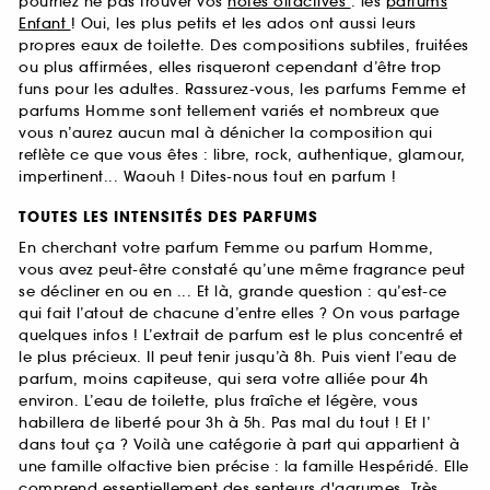
pourriez ne pas trouver vos
notes olfactives
: les
parfums
Enfant
! Oui, les plus petits et les ados ont aussi leurs
propres eaux de toilette. Des compositions subtiles, fruitées
ou plus affirmées, elles risqueront cependant d’être trop
funs pour les adultes. Rassurez-vous, les parfums Femme et
parfums Homme sont tellement variés et nombreux que
vous n’aurez aucun mal à dénicher la composition qui
reflète ce que vous êtes : libre, rock, authentique, glamour,
impertinent... Waouh ! Dites-nous tout en parfum !
TOUTES LES INTENSITÉS DES PARFUMS
En cherchant votre parfum Femme ou parfum Homme,
vous avez peut-être constaté qu’une même fragrance peut
se décliner en ou en ... Et là, grande question : qu’est-ce
qui fait l’atout de chacune d’entre elles ? On vous partage
quelques infos ! L’extrait de parfum est le plus concentré et
le plus précieux. Il peut tenir jusqu’à 8h. Puis vient l’eau de
parfum, moins capiteuse, qui sera votre alliée pour 4h
environ. L’eau de toilette, plus fraîche et légère, vous
habillera de liberté pour 3h à 5h. Pas mal du tout ! Et l’
dans tout ça ? Voilà une catégorie à part qui appartient à
une famille olfactive bien précise : la famille Hespéridé. Elle
comprend essentiellement des senteurs d'agrumes. Très