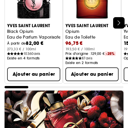
Ignorer le carrousel produits
YVES SAINT LAURENT
YVES SAINT LAURENT
Y
Black Opium
Opium
Yv
Eau de Parfum Vaporisateur
Eau de Toilette
Ea
82,00 €
96,75 €
1
À partir de
273,33 € / 100ml
193,50 € / 100ml
19
10360
avis
Prix d'origine :
129,00 €
-25%
Existe en 4 formats
87
avis
Op
Existe en 2 formats
Ajouter au panier
Ajouter au panier