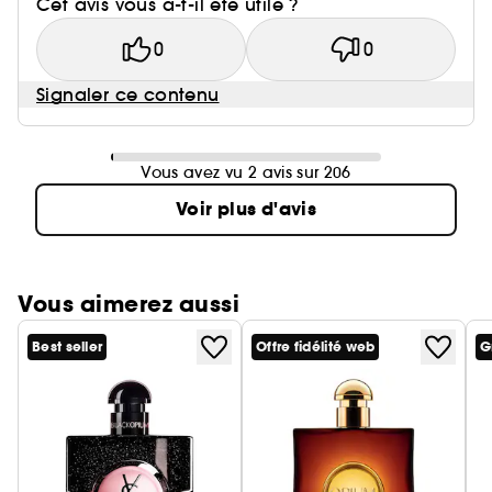
Cet avis vous a-t-il été utile ?
0
0
Signaler ce contenu
Vous avez vu 2 avis sur 206
Voir plus d'avis
Vous aimerez aussi
Best seller
Offre fidélité web
G