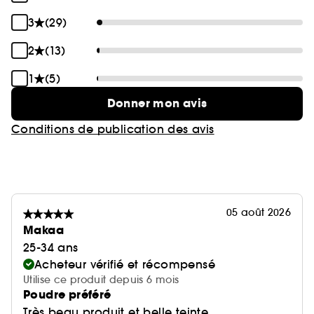
3
(29)
2
(13)
1
(5)
Donner mon avis
Conditions de publication des avis
05 août 2026
Makaa
25-34 ans
Acheteur vérifié et récompensé
Utilise ce produit depuis 6 mois
Poudre préféré
Très beau produit et belle teinte