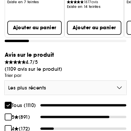
et ne déssèche pas
Existe en 7 teintes
1877
avis
Ex
Existe en 14 teintes
Ajouter au panier
Ajouter au panier
Avis sur le produit
4.7/5
(1109 avis sur le produit)
Trier par
Les plus récents
Tous (1110)
5
(891)
4
(172)