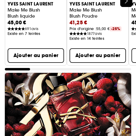
Ignorer le carrousel produits
YVES SAINT LAURENT
YVES SAINT LAURENT
Y
Make Me Blush
Make Me Blush
M
Blush liquide
Blush Poudre
M
45,00 €
41,25 €
4
691
avis
Prix d'origine :
55,00 €
-25%
Existe en 7 teintes
1877
avis
Ex
Existe en 14 teintes
Ajouter au panier
Ajouter au panier