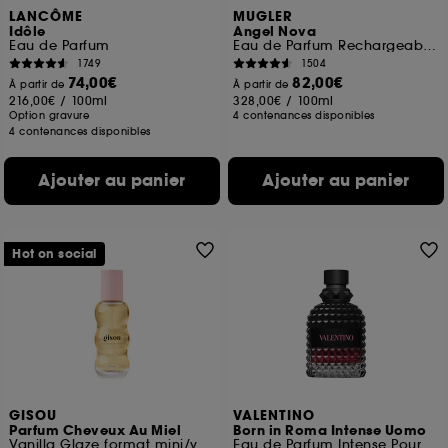
LANCÔME
MUGLER
Idôle
Angel Nova
Eau de Parfum
Eau de Parfum Rechargeable Pour Elle Fruitée Florale Boisée
1749
1504
74,00€
82,00€
À partir de
À partir de
216,00€
/
100ml
328,00€
/
100ml
Option gravure
4 contenances disponibles
4 contenances disponibles
Ajouter au panier
Ajouter au panier
Hot on social
GISOU
VALENTINO
Parfum Cheveux Au Miel
Born in Roma Intense Uomo
Vanilla Glaze format mini/voyage
Eau de Parfum Intense Pour Lui Fougère Ambrée