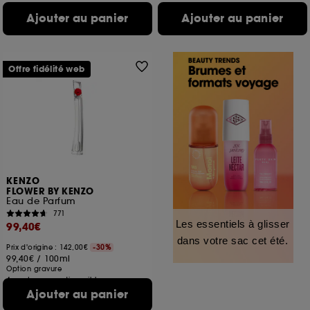
Ajouter au panier
Ajouter au panier
Offre fidélité web
KENZO
FLOWER BY KENZO
Eau de Parfum
771
Les essentiels à glisser
99,40€
dans votre sac cet été.
Prix d'origine : 142,00€
-30%
99,40€
/
100ml
Option gravure
4 contenances disponibles
Ajouter au panier