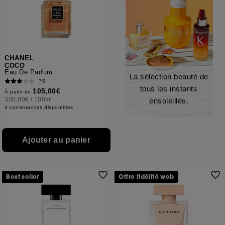
CHANEL
COCO
Eau De Parfum
La sélection beauté de
75
tous les instants
105,00€
À partir de
300,00€
/
100ml
ensoleillés.
4 contenances disponibles
Ajouter au panier
Best seller
Offre fidélité web