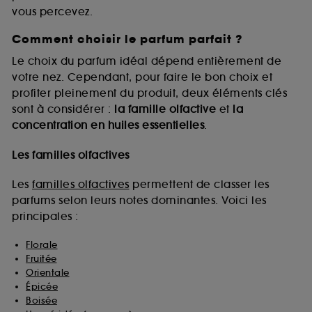
vous percevez.
Comment choisir le parfum parfait ?
A l'exception des cookies techniques, le dépôt et la
lecture de ces traceurs requiert votre accord. Vous
Le choix du parfum idéal dépend entièrement de
pouvez personnaliser vos choix concernant le dépôt
votre nez. Cependant, pour faire le bon choix et
de ces cookies grâce au bouton "personnaliser mes
profiter pleinement du produit, deux éléments clés
choix" ci-dessous ou décider de "tout accepter".
sont à considérer :
la famille olfactive
et
la
Sephora pourra associer les informations de
concentration en huiles essentielles
.
navigation collectées par ces Cookies, pour les
finalités acceptées, avec les données personnelles
collectées ou générées lors de votre activité en ligne
Les familles olfactives
ou en magasin. Pour refuser tous les cookies, cliques
sur "continuer sans accepter". Voous pouvez à tout
Les
familles olfactives
permettent de classer les
moment choisir de retirer votrte consentement. Si vous
parfums selon leurs notes dominantes. Voici les
souhaitez obtenir plus d'information sur les cookies
principales :
utilisés,
cliquez
ici
.
Florale
Fruitée
Orientale
Épicée
Boisée