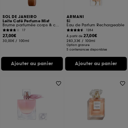
SOL DE JANEIRO
ARMANI
Leite Café Perfume Mist
Sì
Brume parfumée corps & cheveux
Eau de Parfum Rechargeable
17
1284
27,00€
27,00€
À partir de
30,00€
/
100ml
283,33€
/
100ml
Option gravure
5 contenances disponibles
Ajouter au panier
Ajouter au panier