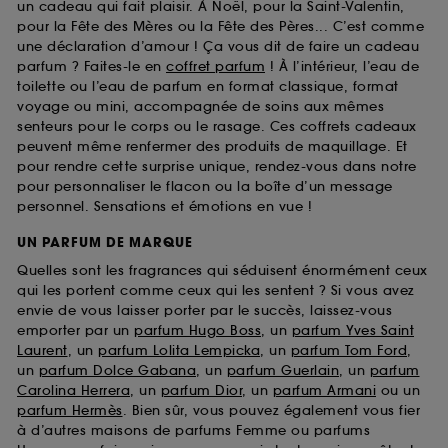
un cadeau qui fait plaisir. À Noël, pour la Saint-Valentin,
pour la Fête des Mères ou la Fête des Pères... C’est comme
une déclaration d’amour ! Ça vous dit de faire un cadeau
parfum ? Faites-le en
coffret parfum
! À l’intérieur, l’eau de
toilette ou l’eau de parfum en format classique, format
voyage ou mini, accompagnée de soins aux mêmes
senteurs pour le corps ou le rasage. Ces coffrets cadeaux
peuvent même renfermer des produits de maquillage. Et
pour rendre cette surprise unique, rendez-vous dans notre
pour personnaliser le flacon ou la boîte d’un message
personnel. Sensations et émotions en vue !
UN PARFUM DE MARQUE
Quelles sont les fragrances qui séduisent énormément ceux
qui les portent comme ceux qui les sentent ? Si vous avez
envie de vous laisser porter par le succès, laissez-vous
emporter par un
parfum Hugo Boss
, un
parfum Yves Saint
Laurent
, un
parfum Lolita Lempicka
, un
parfum Tom Ford
,
un
parfum Dolce Gabana
, un
parfum Guerlain
, un
parfum
Carolina Herrera
, un
parfum Dior
, un
parfum Armani
ou un
parfum Hermès
. Bien sûr, vous pouvez également vous fier
à d’autres maisons de parfums Femme ou parfums