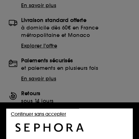
En savoir plus
Livraison standard offerte
à domicile dès 60€ en France
métropolitaine et Monaco
Explorer l'offre
Paiements sécurisés
et paiements en plusieurs fois
En savoir plus
Retours
sous 14 jours
Retourner mon article
Continuer sans accepter
SERVICES, CONTACT ET CONDITIONS DES OFFRES