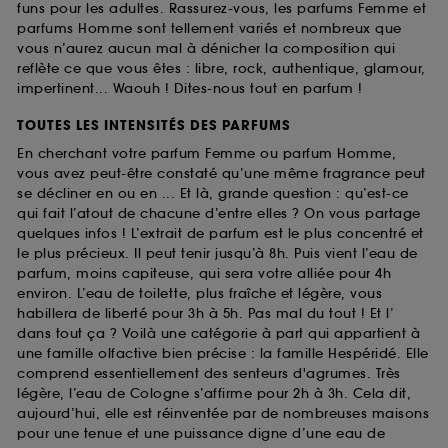
funs pour les adultes. Rassurez-vous, les parfums Femme et
parfums Homme sont tellement variés et nombreux que
vous n’aurez aucun mal à dénicher la composition qui
reflète ce que vous êtes : libre, rock, authentique, glamour,
impertinent... Waouh ! Dites-nous tout en parfum !
TOUTES LES INTENSITÉS DES PARFUMS
En cherchant votre parfum Femme ou parfum Homme,
vous avez peut-être constaté qu’une même fragrance peut
se décliner en ou en ... Et là, grande question : qu’est-ce
qui fait l’atout de chacune d’entre elles ? On vous partage
quelques infos ! L’extrait de parfum est le plus concentré et
le plus précieux. Il peut tenir jusqu’à 8h. Puis vient l’eau de
parfum, moins capiteuse, qui sera votre alliée pour 4h
environ. L’eau de toilette, plus fraîche et légère, vous
habillera de liberté pour 3h à 5h. Pas mal du tout ! Et l’
dans tout ça ? Voilà une catégorie à part qui appartient à
une famille olfactive bien précise : la famille Hespéridé. Elle
comprend essentiellement des senteurs d'agrumes. Très
légère, l’eau de Cologne s’affirme pour 2h à 3h. Cela dit,
aujourd’hui, elle est réinventée par de nombreuses maisons
pour une tenue et une puissance digne d’une eau de