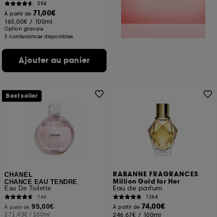
594
71,00€
À partir de
165,00€
/
100ml
Option gravure
3 contenances disponibles
Ajouter au panier
Best seller
RABANNE FRAGRANCES
CHANEL
Million Gold for Her
CHANCE EAU TENDRE
Eau de parfum
Eau De Toilette
1364
746
74,00€
95,00€
À partir de
À partir de
271,43€
/
100ml
246,67€
/
100ml