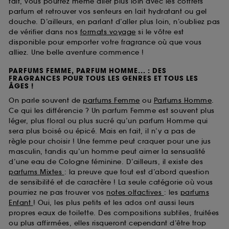
fait, vous pourrez même aller plus loin avec les coffrets
parfum et retrouver vos senteurs en lait hydratant ou gel
douche. D’ailleurs, en parlant d’aller plus loin, n’oubliez pas
de vérifier dans nos
formats voyage
si le vôtre est
disponible pour emporter votre fragrance où que vous
alliez. Une belle aventure commence !
PARFUMS FEMME, PARFUM HOMME... : DES
FRAGRANCES POUR TOUS LES GENRES ET TOUS LES
ÂGES !
On parle souvent de
parfums Femme
ou
Parfums Homme
.
Ce qui les différencie ? Un parfum Femme est souvent plus
léger, plus floral ou plus sucré qu’un parfum Homme qui
sera plus boisé ou épicé. Mais en fait, il n’y a pas de
règle pour choisir ! Une femme peut craquer pour une jus
masculin, tandis qu’un homme peut aimer la sensualité
d’une eau de Cologne féminine. D’ailleurs, il existe des
parfums Mixtes
: la preuve que tout est d’abord question
de sensibilité et de caractère ! La seule catégorie où vous
pourriez ne pas trouver vos
notes olfactives
: les
parfums
Enfant
! Oui, les plus petits et les ados ont aussi leurs
propres eaux de toilette. Des compositions subtiles, fruitées
ou plus affirmées, elles risqueront cependant d’être trop