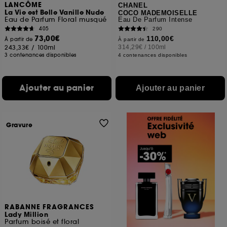
LANCÔME
CHANEL
La Vie est Belle Vanille Nude
COCO MADEMOISELLE
Eau de Parfum Floral musqué
Eau De Parfum Intense
405
290
73,00€
110,00€
À partir de
À partir de
243,33€
/
100ml
314,29€
/
100ml
3 contenances disponibles
4 contenances disponibles
Ajouter au panier
Ajouter au panier
Gravure
RABANNE FRAGRANCES
Lady Million
Parfum boisé et floral