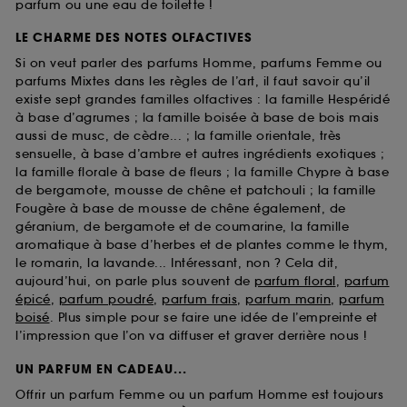
parfum ou une eau de toilette !
LE CHARME DES NOTES OLFACTIVES
Si on veut parler des parfums Homme, parfums Femme ou
parfums Mixtes dans les règles de l’art, il faut savoir qu’il
existe sept grandes familles olfactives : la famille Hespéridé
à base d’agrumes ; la famille boisée à base de bois mais
aussi de musc, de cèdre... ; la famille orientale, très
sensuelle, à base d’ambre et autres ingrédients exotiques ;
la famille florale à base de fleurs ; la famille Chypre à base
de bergamote, mousse de chêne et patchouli ; la famille
Fougère à base de mousse de chêne également, de
géranium, de bergamote et de coumarine, la famille
aromatique à base d’herbes et de plantes comme le thym,
le romarin, la lavande... Intéressant, non ? Cela dit,
aujourd’hui, on parle plus souvent de
parfum floral
,
parfum
épicé
,
parfum poudré
,
parfum frais
,
parfum marin
,
parfum
boisé
. Plus simple pour se faire une idée de l’empreinte et
l’impression que l’on va diffuser et graver derrière nous !
UN PARFUM EN CADEAU...
Offrir un parfum Femme ou un parfum Homme est toujours