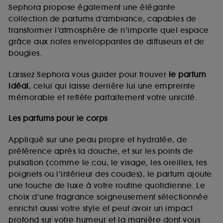
de vous plaire via des publicités, y compris sur des
Sephora propose également une élégante
sites tiers et sur les réseaux sociaux, sur la base
collection de parfums d’ambiance, capables de
des pages que vous avez consultées, de votre
transformer l’atmosphère de n’importe quel espace
navigation, et de l'historique de vos interactions.
grâce aux notes enveloppantes de diffuseurs et de
Cookies de mesure d’audience :
ils nous
bougies.
permettent de réaliser des statistiques de
fréquentation et de navigation sur notre site afin
Laissez Sephora vous guider pour trouver
le parfum
d’en améliorer la performance.
idéal
, celui qui laisse derrière lui une empreinte
Cookies de sécurisation des paiements en ligne :
mémorable et reflète parfaitement votre unicité.
ils nous permettent de lutter notamment contre les
fraudes aux moyens de paiement et les
Les parfums pour le corps
usurpations d’identité.
Appliqué sur une peau propre et hydratée, de
Cookies fonctionnels :
il s’agit de cookies
préférence après la douche, et sur les points de
permettant l’affichage et/ou la fourniture de
pulsation (comme le cou, le visage, les oreilles, les
certaines fonctionnalités du site, tel que les
cookies d’authentification qui sont utilisés afin de
poignets ou l’intérieur des coudes), le parfum ajoute
vous faire bénéficier de l’authentification
une touche de luxe à votre routine quotidienne. Le
prolongée vous permettant d’accéder à votre
choix d’une fragrance soigneusement sélectionnée
compte lors de votre prochaine visite sur le site
enrichit aussi votre style et peut avoir un impact
sans saisir à nouveau votre identifiant et mot de
profond sur votre humeur et la manière dont vous
passe.