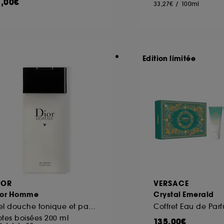
1,00€
33,27€
/
100ml
Edition limitée
IOR
VERSACE
ior Homme
Crystal Emerald
Gel douche tonique et parfumé pour homme
Coffret Eau de Par
tes boisées 200 ml
135,00€