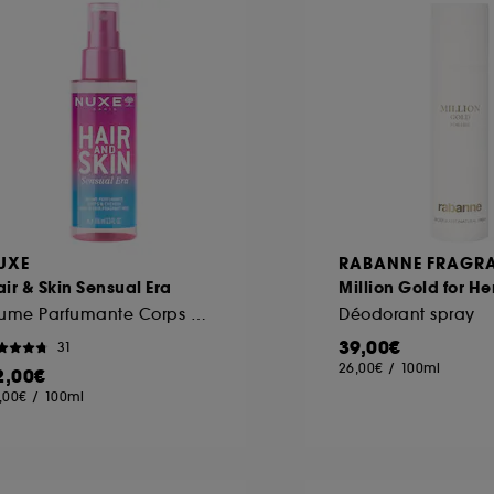
UXE
RABANNE FRAGR
ir & Skin Sensual Era
Million Gold for He
Brume Parfumante Corps et Cheveux
Déodorant spray
39,00€
31
26,00€
/
100ml
2,00€
,00€
/
100ml