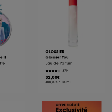
GLOSSIER
s II
Glossier You
tte
Eau de Parfum
379
32,00€
400,00€
/
100ml