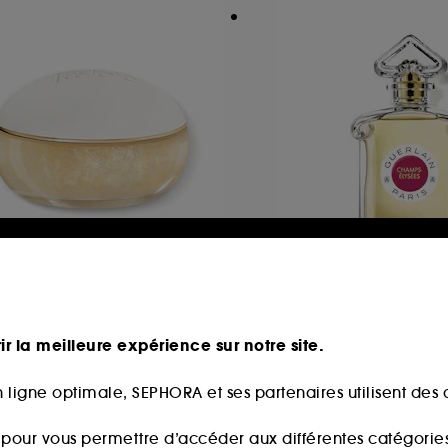
IOR
GUERLAIN
'adore Les Adorables
Champs-Élysées
lée d'Or
Eau de Toilette
Gel Scintillant Parfumé Pour Le Corps
ir la meilleure expérience sur notre site.
11
25
140,00€
0,00€
 ligne optimale, SEPHORA et ses partenaires utilisent des c
186,67€
/
100ml
,00€
/
100ml
s pour vous permettre d’accéder aux différentes catégories, 