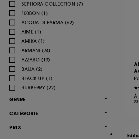
SEPHORA COLLECTION (7)
100BON (1)
ACQUA DI PARMA (62)
AIME (1)
AMIKA (1)
ARMANI (74)
AZZARO (19)
A
BAÏJA (2)
A
BLACK UP (1)
P
BURBERRY (22)
À 
BVLGARI (12)
GENRE
23
BY ROSIE JANE (3)
Femme (1379)
CATÉGORIE
CACHAREL (24)
Homme (544)
CALVIN KLEIN (20)
Parfum
PRIX
Mixte (494)
CAROLINA HERRERA (21)
Jusqu'à -30% sur une sélection de
Editi
Enfant (40)