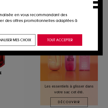
sonnalisée en vous recommandant des
ser des offres promotionnelles adaptées à
 de vous plaire via des publicités, y compris
NALISER MES CHOIX
TOUT ACCEPTER
e navigation, et de l'historique de vos
 de navigation sur notre site afin d’en
E
 les fraudes aux moyens de paiement et les
Les essentiels à glisser dans
votre sac cet été.
nctionnalités du site, tel que les cookies
us permettant d’accéder à votre compte lors
DÉCOUVRIR