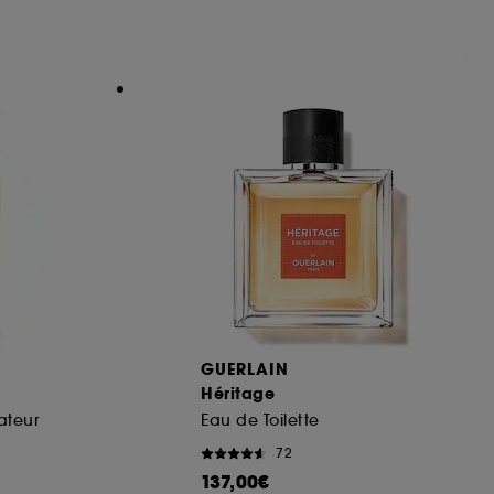
ous pouvez personnaliser vos choix concernant
cepter". Sephora pourra associer les
 personnelles collectées ou générées lors
ccepter". Voous pouvez à tout moment choisir
uez
ici
.
GUERLAIN
Héritage
ateur
Eau de Toilette
72
137,00€