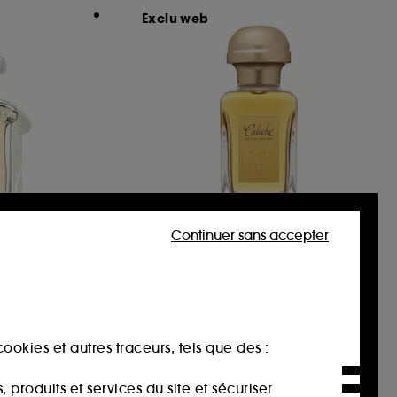
Exclu web
Continuer sans accepter
HERMÈS
Calèche
Soie de Parfum
26
137,00€
À partir de
ookies et autres traceurs, tels que des :
274,00€
/
100ml
produits et services du site et sécuriser