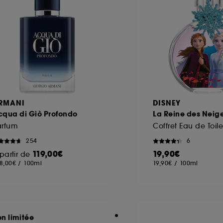
RMANI
DISNEY
cqua di Giò Profondo
La Reine des Neige
arfum
Coffret Eau de Toile
254
6
119,00€
19,90€
partir de
8,00€
/
100ml
19,90€
/
100ml
on limitée