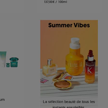
137,00€
/
100ml
fum
La sélection beauté de tous les
instants ensoleillés.