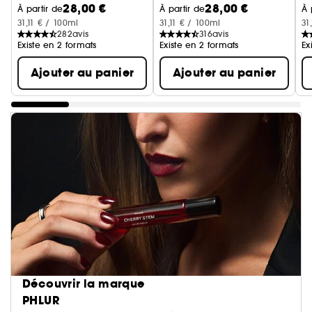
28,00 €
28,00 €
c
À partir de
À partir de
À 
31,11 € / 100ml
31,11 € / 100ml
31
282
avis
316
avis
Existe en 2 formats
Existe en 2 formats
Ex
Ajouter au panier
Ajouter au panier
Découvrir la marque
PHLUR