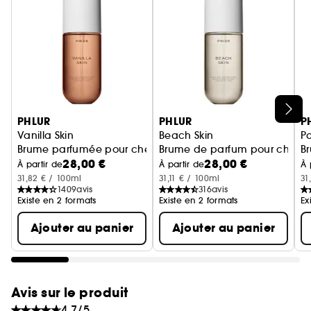
Notes de Fond : Bois de santal, ambre marin,
musc de peau
Ignorer le carrousel produits
PHLUR
PHLUR
P
Vanilla Skin
Beach Skin
P
Brume parfumée pour cheveux et corps
Brume de parfum pour cheveu
B
28,00 €
28,00 €
À partir de
À partir de
À 
31,82 € / 100ml
31,11 € / 100ml
31
1409
avis
316
avis
Existe en 2 formats
Existe en 2 formats
Ex
Ajouter au panier
Ajouter au panier
Avis sur le produit
4.7/5