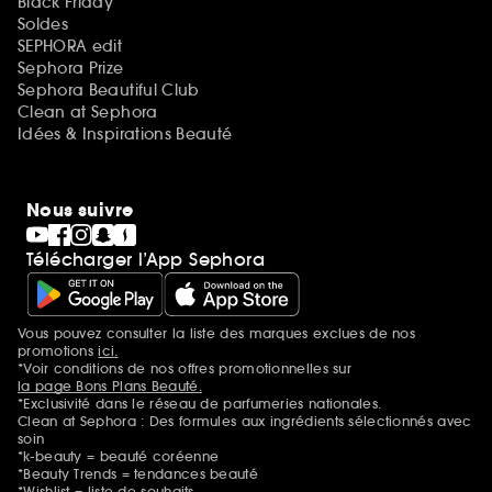
Black Friday
Soldes
SEPHORA edit
Sephora Prize
Sephora Beautiful Club
Clean at Sephora
Idées & Inspirations Beauté
Nous suivre
Télécharger l’App Sephora
Vous pouvez consulter la liste des marques exclues de nos
Mentions additionnelles
promotions
ici.
*Voir conditions de nos offres promotionnelles sur
la page Bons Plans Beauté.
*Exclusivité dans le réseau de parfumeries nationales.
Clean at Sephora : Des formules aux ingrédients sélectionnés avec
soin
*k-beauty = beauté coréenne
*Beauty Trends = tendances beauté
*Wishlist = liste de souhaits