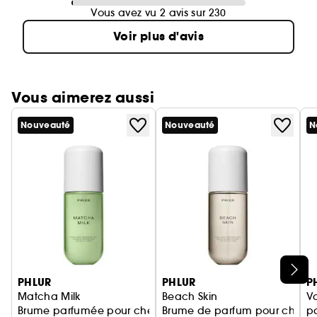
Vous avez vu 2 avis sur 230
Voir plus d'avis
Vous aimerez aussi
Nouveauté
Nouveauté
N
Ignorer le carrousel produits
PHLUR
PHLUR
P
Matcha Milk
Beach Skin
V
Brume parfumée pour cheveux et corps
Brume de parfum pour cheveu
p