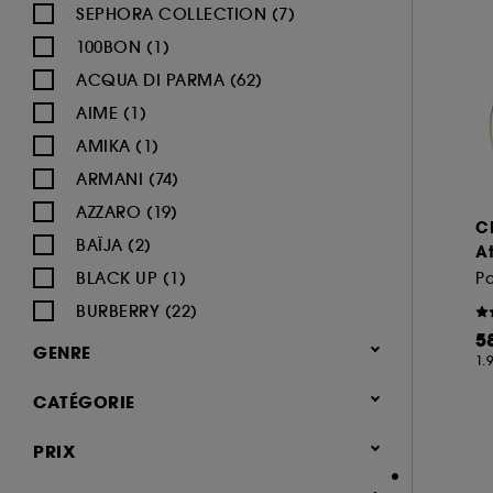
SEPHORA COLLECTION (7)
100BON (1)
ACQUA DI PARMA (62)
AIME (1)
AMIKA (1)
ARMANI (74)
AZZARO (19)
C
BAÏJA (2)
At
BLACK UP (1)
Pa
BURBERRY (22)
5
BVLGARI (12)
GENRE
1.
BY ROSIE JANE (3)
Femme (1373)
CATÉGORIE
CACHAREL (24)
Homme (541)
CALVIN KLEIN (20)
Parfum
PRIX
Mixte (493)
CAROLINA HERRERA (21)
Jusqu'à -30% sur une sélection de
Enfant (40)