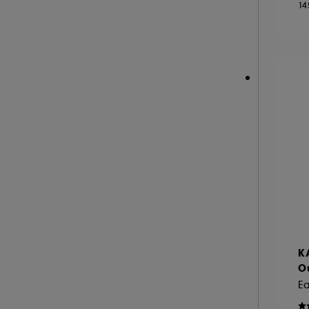
14
NEOM ORGANICS LONDON (4)
NINA RICCI (16)
NUXE (12)
ONLY THE BRAVE (1)
OUAI (6)
PENHALIGON'S (59)
PHLUR (26)
PRADA (27)
RABANNE FRAGRANCES (55)
RARE BEAUTY (17)
REMINISCENCE (16)
RITUALS (25)
K
ROCHAS (25)
O
SALT AND STONE (4)
E
SERGE LUTENS (22)