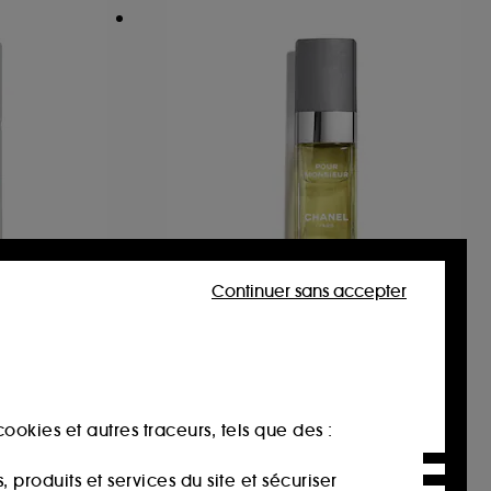
Continuer sans accepter
CHANEL
POUR MONSIEUR
le corps
Eau De Toilette
4
162,00€
ookies et autres traceurs, tels que des :
162,00€
/
100ml
produits et services du site et sécuriser