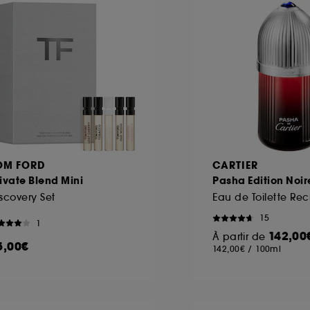
OM FORD
CARTIER
ivate Blend Mini
Pasha Edition Noir
scovery Set
15
1
142,00
À partir de
5,00€
142,00€
/
100ml