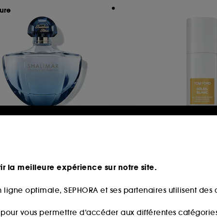
ure
UERLAIN
TOM FORD
alimar Souffle de Parfum
Soleil Blanc
au de Parfum
Vaporisateur pour 
ir la meilleure expérience sur notre site.
94
41
79,00€
87,00€
 ligne optimale, SEPHORA et ses partenaires utilisent des c
8,89€
/
100ml
s pour vous permettre d’accéder aux différentes catégories, 