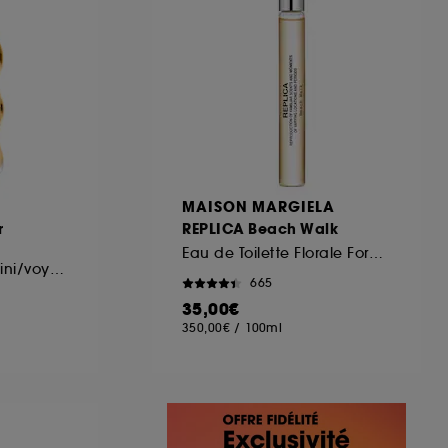
MAISON MARGIELA
r
REPLICA Beach Walk
Eau de Toilette Florale Format Voyage
Wild Rose format mini/voyage
665
35,00€
350,00€
/
100ml