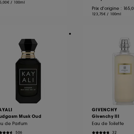
5,00€
/
100ml
Prix d'origine : 165,
123,75€
/
100ml
AYALI
GIVENCHY
udgasm Musk Oud
Givenchy III
au de Parfum
Eau de Toilette
506
32