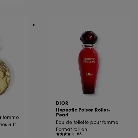
ous pouvez personnaliser vos choix concernant
cepter". Sephora pourra associer les
 personnelles collectées ou générées lors
ccepter". Voous pouvez à tout moment choisir
uez
ici
.
DIOR
Hypnotic Poison Roller-
Pearl
ur femme
Eau de toilette pour femme
Notes fleuries, épicées & fruitées
Format roll-on
86