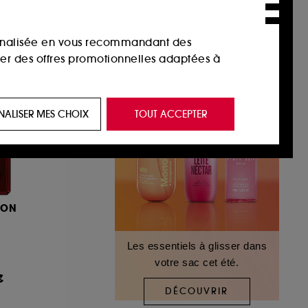
sonnalisée en vous recommandant des
ser des offres promotionnelles adaptées à
 de vous plaire via des publicités, y compris
NALISER MES CHOIX
TOUT ACCEPTER
e navigation, et de l'historique de vos
 de navigation sur notre site afin d’en
DON
 les fraudes aux moyens de paiement et les
Les essentiels à glisser dans
votre sac cet été.
nctionnalités du site, tel que les cookies
€
us permettant d’accéder à votre compte lors
DÉCOUVRIR