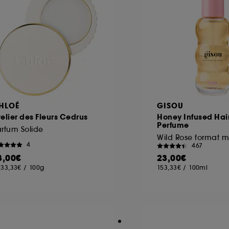
HLOÉ
GISOU
elier des Fleurs Cedrus
Honey Infused Hai
Perfume
rfum Solide
4
467
8,00€
23,00€
933,33€
/
100g
153,33€
/
100ml