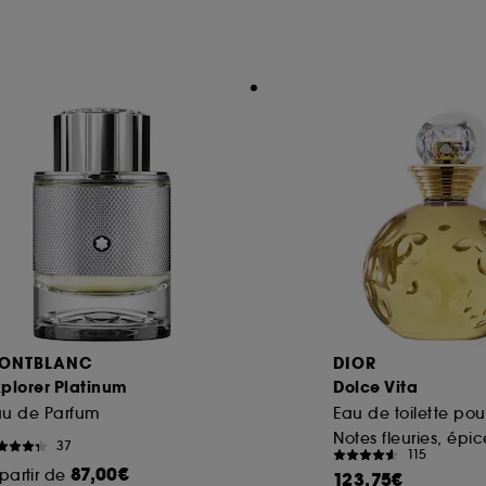
ôt et la lecture de ces traceurs requiert votre accord. V
rsonnaliser mes choix" ci-dessous ou décider de "tout ac
s Cookies, pour les finalités acceptées, avec les données
ur refuser tous les cookies, cliques sur "continuer sans a
tez obtenir plus d'information sur les cookies utilisés,
cliq
ONTBLANC
DIOR
plorer Platinum
Dolce Vita
au de Parfum
Eau de toilette po
37
115
87,00€
partir de
123,75€