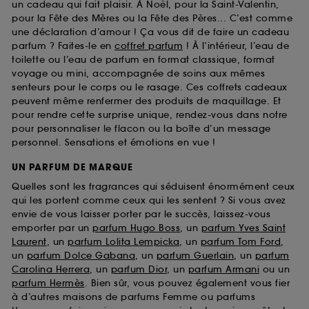
un cadeau qui fait plaisir. À Noël, pour la Saint-Valentin,
pour la Fête des Mères ou la Fête des Pères... C’est comme
une déclaration d’amour ! Ça vous dit de faire un cadeau
parfum ? Faites-le en
coffret parfum
! À l’intérieur, l’eau de
toilette ou l’eau de parfum en format classique, format
voyage ou mini, accompagnée de soins aux mêmes
senteurs pour le corps ou le rasage. Ces coffrets cadeaux
peuvent même renfermer des produits de maquillage. Et
pour rendre cette surprise unique, rendez-vous dans notre
pour personnaliser le flacon ou la boîte d’un message
personnel. Sensations et émotions en vue !
UN PARFUM DE MARQUE
Quelles sont les fragrances qui séduisent énormément ceux
qui les portent comme ceux qui les sentent ? Si vous avez
envie de vous laisser porter par le succès, laissez-vous
emporter par un
parfum Hugo Boss
, un
parfum Yves Saint
Laurent
, un
parfum Lolita Lempicka
, un
parfum Tom Ford
,
un
parfum Dolce Gabana
, un
parfum Guerlain
, un
parfum
Carolina Herrera
, un
parfum Dior
, un
parfum Armani
ou un
parfum Hermès
. Bien sûr, vous pouvez également vous fier
à d’autres maisons de parfums Femme ou parfums