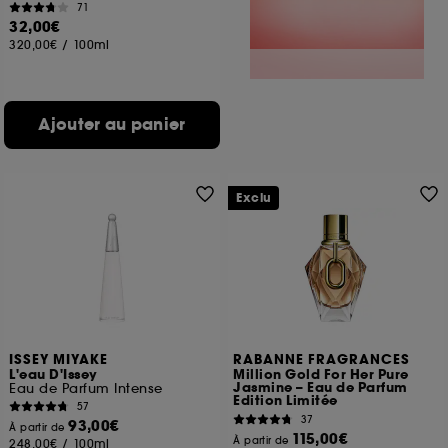
71
32,00€
320,00€
/
100ml
Ajouter au panier
Exclu
ISSEY MIYAKE
RABANNE FRAGRANCES
L'eau D'Issey
Million Gold For Her Pure
Jasmine – Eau de Parfum
Eau de Parfum Intense
Edition Limitée
57
37
93,00€
À partir de
115,00€
À partir de
248,00€
/
100ml