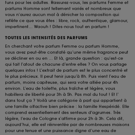
funs pour les adultes. Rassurez-vous, les parfums Femme et
parfums Homme sont tellement variés et nombreux que
vous n’aurez aucun mal à dénicher la composition qui
reflète ce que vous êtes : libre, rock, authentique, glamour,
impertinent... Waouh ! Dites-nous tout en parfum !
TOUTES LES INTENSITÉS DES PARFUMS
En cherchant votre parfum Femme ou parfum Homme,
vous avez peut-être constaté qu’une même fragrance peut
se décliner en ou en ... Et là, grande question : qu’est-ce
qui fait l’atout de chacune d’entre elles ? On vous partage
quelques infos ! L’extrait de parfum est le plus concentré et
le plus précieux. Il peut tenir jusqu’à 8h. Puis vient l’eau de
parfum, moins capiteuse, qui sera votre alliée pour 4h
environ. L’eau de toilette, plus fraîche et légère, vous
habillera de liberté pour 3h à 5h. Pas mal du tout ! Et l’
dans tout ça ? Voilà une catégorie à part qui appartient à
une famille olfactive bien précise : la famille Hespéridé. Elle
comprend essentiellement des senteurs d'agrumes. Très
légère, l’eau de Cologne s’affirme pour 2h à 3h. Cela dit,
aujourd’hui, elle est réinventée par de nombreuses maisons
pour une tenue et une puissance digne d’une eau de