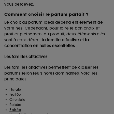
vous percevez.
Comment choisir le parfum parfait ?
A l'exception des cookies techniques, le dépôt et la
lecture de ces traceurs requiert votre accord. Vous
Le choix du parfum idéal dépend entièrement de
pouvez personnaliser vos choix concernant le dépôt
votre nez. Cependant, pour faire le bon choix et
de ces cookies grâce au bouton "personnaliser mes
profiter pleinement du produit, deux éléments clés
choix" ci-dessous ou décider de "tout accepter".
sont à considérer :
la famille olfactive
et
la
Sephora pourra associer les informations de
concentration en huiles essentielles
.
navigation collectées par ces Cookies, pour les
finalités acceptées, avec les données personnelles
collectées ou générées lors de votre activité en ligne
Les familles olfactives
ou en magasin. Pour refuser tous les cookies, cliques
sur "continuer sans accepter". Voous pouvez à tout
Les
familles olfactives
permettent de classer les
moment choisir de retirer votrte consentement. Si vous
parfums selon leurs notes dominantes. Voici les
souhaitez obtenir plus d'information sur les cookies
principales :
utilisés,
cliquez
ici
.
Florale
Fruitée
Orientale
Épicée
Boisée