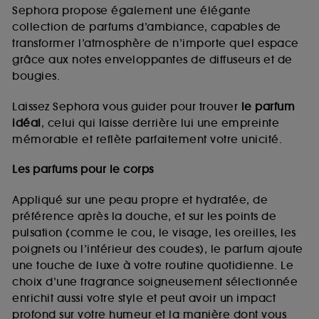
de vous plaire via des publicités, y compris sur des
Sephora propose également une élégante
sites tiers et sur les réseaux sociaux, sur la base
collection de parfums d’ambiance, capables de
des pages que vous avez consultées, de votre
transformer l’atmosphère de n’importe quel espace
navigation, et de l'historique de vos interactions.
grâce aux notes enveloppantes de diffuseurs et de
Cookies de mesure d’audience :
ils nous
bougies.
permettent de réaliser des statistiques de
fréquentation et de navigation sur notre site afin
Laissez Sephora vous guider pour trouver
le parfum
d’en améliorer la performance.
idéal
, celui qui laisse derrière lui une empreinte
Cookies de sécurisation des paiements en ligne :
mémorable et reflète parfaitement votre unicité.
ils nous permettent de lutter notamment contre les
fraudes aux moyens de paiement et les
Les parfums pour le corps
usurpations d’identité.
Appliqué sur une peau propre et hydratée, de
Cookies fonctionnels :
il s’agit de cookies
préférence après la douche, et sur les points de
permettant l’affichage et/ou la fourniture de
pulsation (comme le cou, le visage, les oreilles, les
certaines fonctionnalités du site, tel que les
cookies d’authentification qui sont utilisés afin de
poignets ou l’intérieur des coudes), le parfum ajoute
vous faire bénéficier de l’authentification
une touche de luxe à votre routine quotidienne. Le
prolongée vous permettant d’accéder à votre
choix d’une fragrance soigneusement sélectionnée
compte lors de votre prochaine visite sur le site
enrichit aussi votre style et peut avoir un impact
sans saisir à nouveau votre identifiant et mot de
profond sur votre humeur et la manière dont vous
passe.