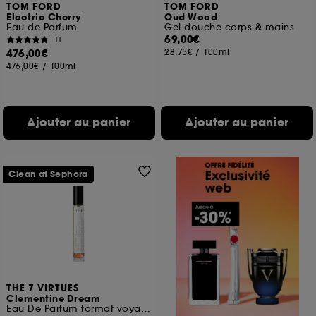
TOM FORD
TOM FORD
Electric Cherry
Oud Wood
Eau de Parfum
Gel douche corps & mains
69,00€
11
476,00€
28,75€
/
100ml
476,00€
/
100ml
Ajouter au panier
Ajouter au panier
Clean at Sephora
THE 7 VIRTUES
Clementine Dream
Eau De Parfum format voyage