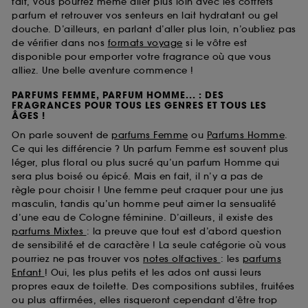
fait, vous pourrez même aller plus loin avec les coffrets
parfum et retrouver vos senteurs en lait hydratant ou gel
douche. D’ailleurs, en parlant d’aller plus loin, n’oubliez pas
de vérifier dans nos
formats voyage
si le vôtre est
disponible pour emporter votre fragrance où que vous
alliez. Une belle aventure commence !
PARFUMS FEMME, PARFUM HOMME... : DES
FRAGRANCES POUR TOUS LES GENRES ET TOUS LES
ÂGES !
On parle souvent de
parfums Femme
ou
Parfums Homme
.
Ce qui les différencie ? Un parfum Femme est souvent plus
léger, plus floral ou plus sucré qu’un parfum Homme qui
sera plus boisé ou épicé. Mais en fait, il n’y a pas de
règle pour choisir ! Une femme peut craquer pour une jus
masculin, tandis qu’un homme peut aimer la sensualité
d’une eau de Cologne féminine. D’ailleurs, il existe des
parfums Mixtes
: la preuve que tout est d’abord question
de sensibilité et de caractère ! La seule catégorie où vous
pourriez ne pas trouver vos
notes olfactives
: les
parfums
Enfant
! Oui, les plus petits et les ados ont aussi leurs
propres eaux de toilette. Des compositions subtiles, fruitées
ou plus affirmées, elles risqueront cependant d’être trop