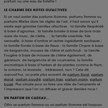
parfum ou une eau de toilette !
LE CHARME DES NOTES OLFACTIVES
Si on veut parler des parfums Homme, parfums Femme ou
parfums Mixtes dans les règles de l’art, il faut savoir qu’il
existe sept grandes familles olfactives : la famille Hespéridé
à base d’agrumes ; la famille boisée à base de bois mais
aussi de musc, de cèdre... ; la famille orientale, très
sensuelle, à base d’ambre et autres ingrédients exotiques ;
la famille florale à base de fleurs ; la famille Chypre à base
de bergamote, mousse de chêne et patchouli ; la famille
Fougère à base de mousse de chêne également, de
géranium, de bergamote et de coumarine, la famille
aromatique à base d’herbes et de plantes comme le thym,
le romarin, la lavande... Intéressant, non ? Cela dit,
aujourd’hui, on parle plus souvent de
parfum floral
,
parfum
épicé
,
parfum poudré
,
parfum frais
,
parfum marin
,
parfum
boisé
. Plus simple pour se faire une idée de l’empreinte et
l’impression que l’on va diffuser et graver derrière nous !
UN PARFUM EN CADEAU...
Offrir un parfum Femme ou un parfum Homme est toujours