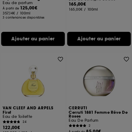
Eau de parfum
165,00€
125,00€
À partir de
165,00€
/
100ml
357,14€
/
100ml
3 contenances disponibles
Ajouter au panier
Ajouter au panier
VAN CLEEF AND ARPELS
CERRUTI
First
Cerruti 1881 Femme Rêve De
Roses
Eau de Toilette
Eau De Parfum
24
2
122,00€
85,00€
À partir de