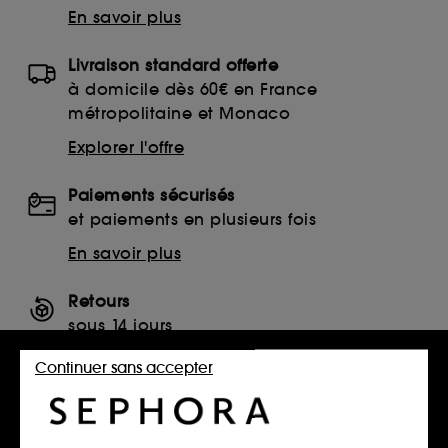
En savoir plus
Livraison standard offerte
à domicile dès 60€ en France
métropolitaine et Monaco
Explorer l'offre
Paiements sécurisés
et paiements en plusieurs fois
En savoir plus
Retours
sous 14 jours
Retourner mon article
Continuer sans accepter
SERVICES, CONTACT ET CONDITIONS DES OFFRES