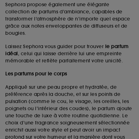
de vous plaire via des publicités, y compris sur des
Sephora propose également une élégante
sites tiers et sur les réseaux sociaux, sur la base
collection de parfums d’ambiance, capables de
des pages que vous avez consultées, de votre
transformer l’atmosphère de n’importe quel espace
navigation, et de l'historique de vos interactions.
grâce aux notes enveloppantes de diffuseurs et de
Cookies de mesure d’audience :
ils nous
bougies.
permettent de réaliser des statistiques de
fréquentation et de navigation sur notre site afin
Laissez Sephora vous guider pour trouver
le parfum
d’en améliorer la performance.
idéal
, celui qui laisse derrière lui une empreinte
Cookies de sécurisation des paiements en ligne :
mémorable et reflète parfaitement votre unicité.
ils nous permettent de lutter notamment contre les
fraudes aux moyens de paiement et les
Les parfums pour le corps
usurpations d’identité.
Appliqué sur une peau propre et hydratée, de
Cookies fonctionnels :
il s’agit de cookies
préférence après la douche, et sur les points de
permettant l’affichage et/ou la fourniture de
pulsation (comme le cou, le visage, les oreilles, les
certaines fonctionnalités du site, tel que les
cookies d’authentification qui sont utilisés afin de
poignets ou l’intérieur des coudes), le parfum ajoute
vous faire bénéficier de l’authentification
une touche de luxe à votre routine quotidienne. Le
prolongée vous permettant d’accéder à votre
choix d’une fragrance soigneusement sélectionnée
compte lors de votre prochaine visite sur le site
enrichit aussi votre style et peut avoir un impact
sans saisir à nouveau votre identifiant et mot de
profond sur votre humeur et la manière dont vous
passe.