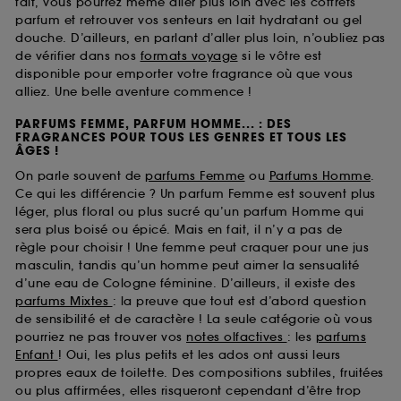
fait, vous pourrez même aller plus loin avec les coffrets
parfum et retrouver vos senteurs en lait hydratant ou gel
douche. D’ailleurs, en parlant d’aller plus loin, n’oubliez pas
de vérifier dans nos
formats voyage
si le vôtre est
disponible pour emporter votre fragrance où que vous
alliez. Une belle aventure commence !
PARFUMS FEMME, PARFUM HOMME... : DES
FRAGRANCES POUR TOUS LES GENRES ET TOUS LES
ÂGES !
On parle souvent de
parfums Femme
ou
Parfums Homme
.
Ce qui les différencie ? Un parfum Femme est souvent plus
léger, plus floral ou plus sucré qu’un parfum Homme qui
sera plus boisé ou épicé. Mais en fait, il n’y a pas de
règle pour choisir ! Une femme peut craquer pour une jus
masculin, tandis qu’un homme peut aimer la sensualité
d’une eau de Cologne féminine. D’ailleurs, il existe des
parfums Mixtes
: la preuve que tout est d’abord question
de sensibilité et de caractère ! La seule catégorie où vous
pourriez ne pas trouver vos
notes olfactives
: les
parfums
Enfant
! Oui, les plus petits et les ados ont aussi leurs
propres eaux de toilette. Des compositions subtiles, fruitées
ou plus affirmées, elles risqueront cependant d’être trop