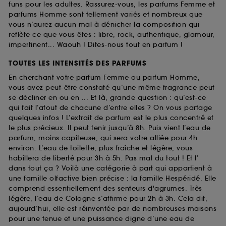
funs pour les adultes. Rassurez-vous, les parfums Femme et
parfums Homme sont tellement variés et nombreux que
vous n’aurez aucun mal à dénicher la composition qui
reflète ce que vous êtes : libre, rock, authentique, glamour,
impertinent... Waouh ! Dites-nous tout en parfum !
TOUTES LES INTENSITÉS DES PARFUMS
En cherchant votre parfum Femme ou parfum Homme,
vous avez peut-être constaté qu’une même fragrance peut
se décliner en ou en ... Et là, grande question : qu’est-ce
qui fait l’atout de chacune d’entre elles ? On vous partage
quelques infos ! L’extrait de parfum est le plus concentré et
le plus précieux. Il peut tenir jusqu’à 8h. Puis vient l’eau de
parfum, moins capiteuse, qui sera votre alliée pour 4h
environ. L’eau de toilette, plus fraîche et légère, vous
habillera de liberté pour 3h à 5h. Pas mal du tout ! Et l’
dans tout ça ? Voilà une catégorie à part qui appartient à
une famille olfactive bien précise : la famille Hespéridé. Elle
comprend essentiellement des senteurs d'agrumes. Très
légère, l’eau de Cologne s’affirme pour 2h à 3h. Cela dit,
aujourd’hui, elle est réinventée par de nombreuses maisons
pour une tenue et une puissance digne d’une eau de