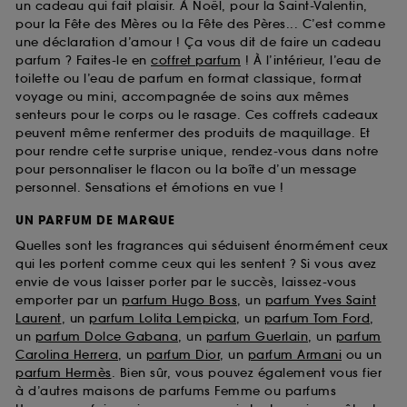
un cadeau qui fait plaisir. À Noël, pour la Saint-Valentin,
pour la Fête des Mères ou la Fête des Pères... C’est comme
une déclaration d’amour ! Ça vous dit de faire un cadeau
parfum ? Faites-le en
coffret parfum
! À l’intérieur, l’eau de
toilette ou l’eau de parfum en format classique, format
voyage ou mini, accompagnée de soins aux mêmes
senteurs pour le corps ou le rasage. Ces coffrets cadeaux
peuvent même renfermer des produits de maquillage. Et
pour rendre cette surprise unique, rendez-vous dans notre
pour personnaliser le flacon ou la boîte d’un message
personnel. Sensations et émotions en vue !
UN PARFUM DE MARQUE
Quelles sont les fragrances qui séduisent énormément ceux
qui les portent comme ceux qui les sentent ? Si vous avez
envie de vous laisser porter par le succès, laissez-vous
emporter par un
parfum Hugo Boss
, un
parfum Yves Saint
Laurent
, un
parfum Lolita Lempicka
, un
parfum Tom Ford
,
un
parfum Dolce Gabana
, un
parfum Guerlain
, un
parfum
Carolina Herrera
, un
parfum Dior
, un
parfum Armani
ou un
parfum Hermès
. Bien sûr, vous pouvez également vous fier
à d’autres maisons de parfums Femme ou parfums