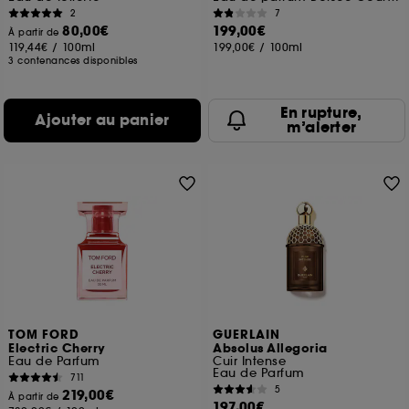
2
7
80,00€
199,00€
À partir de
119,44€
/
100ml
199,00€
/
100ml
3 contenances disponibles
En rupture,
Ajouter au panier
m’alerter
TOM FORD
GUERLAIN
Electric Cherry
Absolus Allegoria
Eau de Parfum
Cuir Intense
Eau de Parfum
711
5
219,00€
À partir de
197,00€