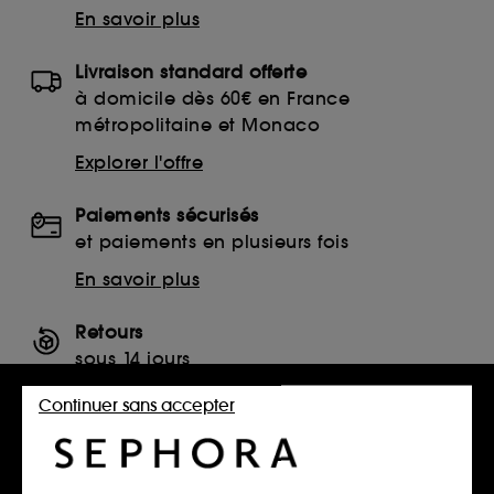
En savoir plus
Livraison standard offerte
à domicile dès 60€ en France
métropolitaine et Monaco
Explorer l'offre
Paiements sécurisés
et paiements en plusieurs fois
En savoir plus
Retours
sous 14 jours
Retourner mon article
Continuer sans accepter
SERVICES, CONTACT ET CONDITIONS DES OFFRES