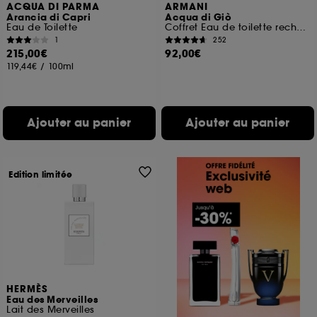
ACQUA DI PARMA
ARMANI
Arancia di Capri
Acqua di Giò
Eau de Toilette
Coffret Eau de toilette rechargeable pour homme
1
252
215,00€
92,00€
119,44€
/
100ml
Ajouter au panier
Ajouter au panier
Edition limitée
HERMÈS
Eau des Merveilles
Lait des Merveilles