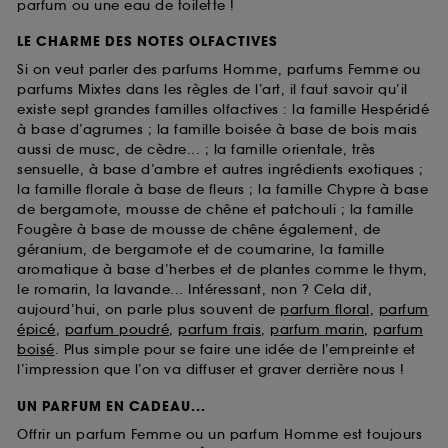
parfum ou une eau de toilette !
LE CHARME DES NOTES OLFACTIVES
Si on veut parler des parfums Homme, parfums Femme ou
parfums Mixtes dans les règles de l’art, il faut savoir qu’il
existe sept grandes familles olfactives : la famille Hespéridé
à base d’agrumes ; la famille boisée à base de bois mais
aussi de musc, de cèdre... ; la famille orientale, très
sensuelle, à base d’ambre et autres ingrédients exotiques ;
la famille florale à base de fleurs ; la famille Chypre à base
de bergamote, mousse de chêne et patchouli ; la famille
Fougère à base de mousse de chêne également, de
géranium, de bergamote et de coumarine, la famille
aromatique à base d’herbes et de plantes comme le thym,
le romarin, la lavande... Intéressant, non ? Cela dit,
aujourd’hui, on parle plus souvent de
parfum floral
,
parfum
épicé
,
parfum poudré
,
parfum frais
,
parfum marin
,
parfum
boisé
. Plus simple pour se faire une idée de l’empreinte et
l’impression que l’on va diffuser et graver derrière nous !
UN PARFUM EN CADEAU...
Offrir un parfum Femme ou un parfum Homme est toujours