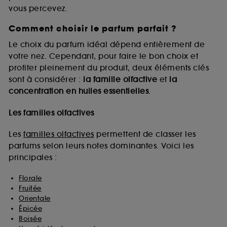
vous percevez.
Comment choisir le parfum parfait ?
A l'exception des cookies techniques, le dépôt et la
lecture de ces traceurs requiert votre accord. Vous
Le choix du parfum idéal dépend entièrement de
pouvez personnaliser vos choix concernant le dépôt
votre nez. Cependant, pour faire le bon choix et
de ces cookies grâce au bouton "personnaliser mes
profiter pleinement du produit, deux éléments clés
choix" ci-dessous ou décider de "tout accepter".
sont à considérer :
la famille olfactive
et
la
Sephora pourra associer les informations de
concentration en huiles essentielles
.
navigation collectées par ces Cookies, pour les
finalités acceptées, avec les données personnelles
collectées ou générées lors de votre activité en ligne
Les familles olfactives
ou en magasin. Pour refuser tous les cookies, cliques
sur "continuer sans accepter". Voous pouvez à tout
Les
familles olfactives
permettent de classer les
moment choisir de retirer votrte consentement. Si vous
parfums selon leurs notes dominantes. Voici les
souhaitez obtenir plus d'information sur les cookies
principales :
utilisés,
cliquez
ici
.
Florale
Fruitée
Orientale
Épicée
Boisée