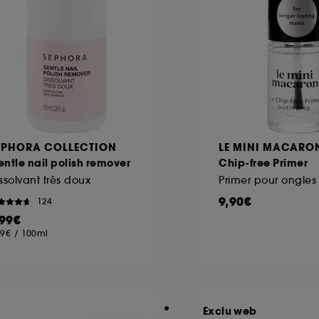
EPHORA COLLECTION
LE MINI MACARO
ntle nail polish remover
Chip-free Primer
ssolvant très doux
Primer pour ongles
9,90€
124
,99€
99€
/
100ml
Exclu web