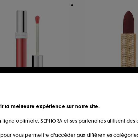
RADA
BY TERRY
ada Reflection
ROUGE OPULENT
ume Liquide Effet Gloss
Recharge Rouge à 
ir la meilleure expérience sur notre site.
39,90€
55
5,00€
 ligne optimale, SEPHORA et ses partenaires utilisent des c
s pour vous permettre d’accéder aux différentes catégories, 