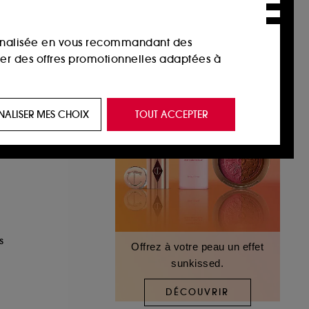
sonnalisée en vous recommandant des
ser des offres promotionnelles adaptées à
 de vous plaire via des publicités, y compris
NALISER MES CHOIX
TOUT ACCEPTER
e navigation, et de l'historique de vos
 de navigation sur notre site afin d’en
 les fraudes aux moyens de paiement et les
s
Offrez à votre peau un effet
sunkissed.
nctionnalités du site, tel que les cookies
us permettant d’accéder à votre compte lors
DÉCOUVRIR