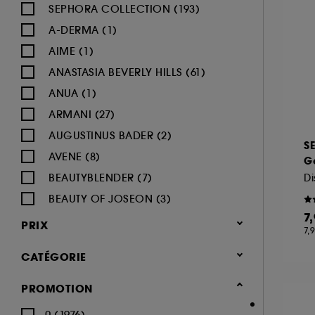
SEPHORA COLLECTION (193)
A-DERMA (1)
AIME (1)
ANASTASIA BEVERLY HILLS (61)
ANUA (1)
ARMANI (27)
AUGUSTINUS BADER (2)
S
AVENE (8)
Ge
BEAUTYBLENDER (7)
Di
BEAUTY OF JOSEON (3)
7
BENEFIT COSMETICS (97)
PRIX
7,
BIODERMA (9)
CATÉGORIE
BLACK UP (33)
BOBBI BROWN (60)
Maquillage
PROMOTION
BYOMA (5)
-25% sur une sélection maquillage
0 (1976)