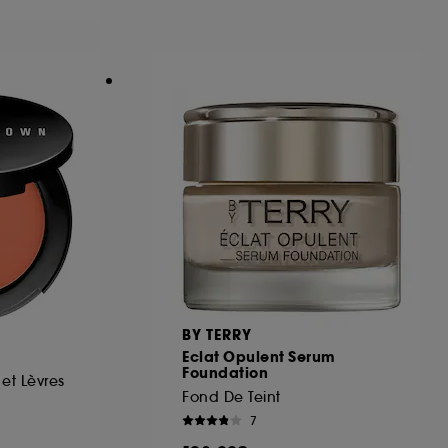
ous pouvez personnaliser vos choix concernant
cepter". Sephora pourra associer les
 personnelles collectées ou générées lors
ccepter". Voous pouvez à tout moment choisir
uez
ici
.
BY TERRY
Eclat Opulent Serum
Foundation
et Lèvres
Fond De Teint
7