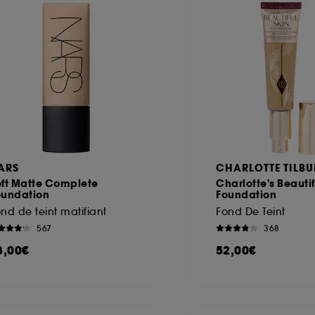
ARS
CHARLOTTE TILBU
oft Matte Complete
Charlotte's Beautif
oundation
Foundation
nd de teint matifiant
Fond De Teint
567
368
8,00€
52,00€