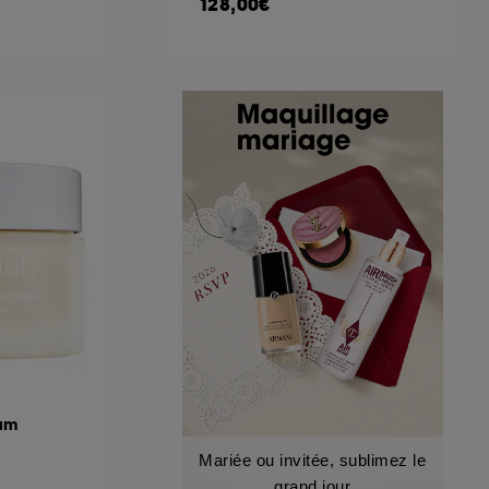
128,00€
eam
Mariée ou invitée, sublimez le
grand jour