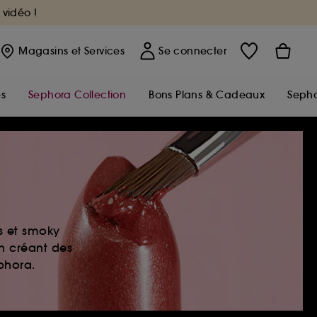
 vidéo !
Magasins
et Services
Se connecter
s
Sephora Collection
Bons Plans & Cadeaux
Sepho
es et smoky
en créant des
ephora.