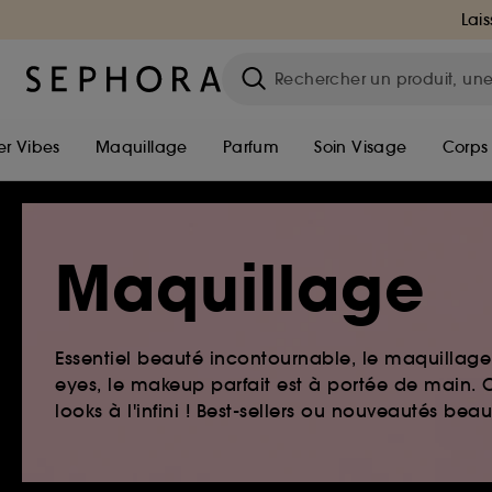
Lais
r Vibes
Maquillage
Parfum
Soin Visage
Corps
Maquillage
Essentiel beauté incontournable, le maquillage e
eyes, le makeup parfait est à portée de main. O
looks à l'infini ! Best-sellers ou nouveautés be