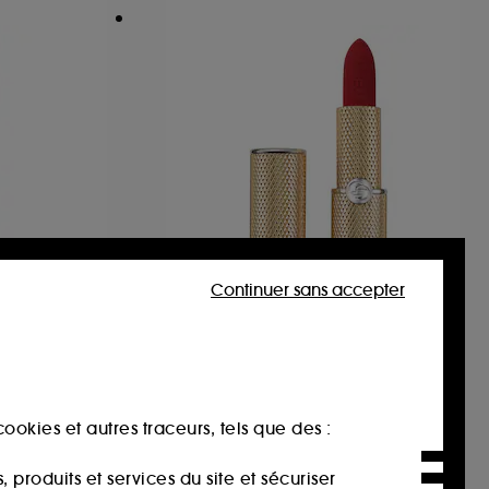
Continuer sans accepter
BY TERRY
ROUGE OPULENT
lèvres
Rouge à lèvres rechargeable
8
58,00€
ookies et autres traceurs, tels que des :
produits et services du site et sécuriser