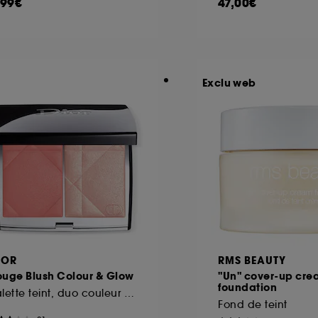
,99€
47,00€
Exclu web
IOR
RMS BEAUTY
ouge Blush Colour & Glow
"Un" cover-up cr
foundation
Palette teint, duo couleur et highlighter
Fond de teint