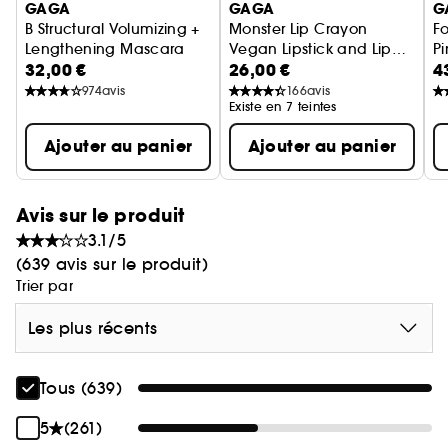
GAGA
GAGA
G
B Structural Volumizing +
Monster Lip Crayon
F
Lengthening Mascara
Vegan Lipstick and Lip
Pi
32,00 €
26,00 €
4
Mascara Volumisant et Allongeant
Liner
Crayon à lèvres
974
avis
166
avis
Existe en 7 teintes
Ajouter au panier
Ajouter au panier
Avis sur le produit
3.1/5
(639 avis sur le produit)
Trier par
Les plus récents
Tous (639)
5
(261)