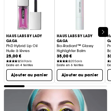
Ignorer le carrousel produits
HAUS LABS BY LADY
HAUS LABS BY LADY
H
GAGA
GAGA
G
PhD Hybrid Lip Oil
Bio-Radiant™ Glassy
Pr
Huile à lèvres
Highlighter Balm
Ba
25,00 €
35,00 €
3
Baume enlumineur visage
B
569
avis
205
avis
Existe en 4 teintes
Existe en 6 teintes
Ex
Ajouter au panier
Ajouter au panier