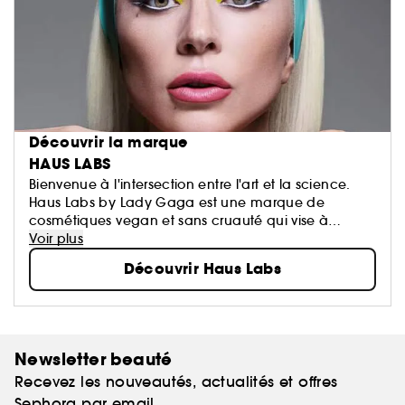
Découvrir la marque
HAUS LABS
Bienvenue à l'intersection entre l'art et la science.
Haus Labs by Lady Gaga est une marque de
cosmétiques vegan et sans cruauté qui vise à
répandre la bienveillance, la bravoure et la
Voir plus
créativité par le biais d'un maquillage de haute
Découvrir Haus Labs
technologie, à haute pigmentation et de haute
performance pour tous.
Newsletter beauté
Recevez les nouveautés, actualités et offres
Sephora par email