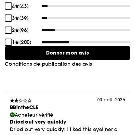
4
(43)
3
(39)
2
(96)
1
(200)
Donner mon avis
Conditions de publication des avis
03 août 2026
BBintheCLE
Acheteur vérifié
Dried out very quickly
Dried out very quickly: I liked this eyeliner a