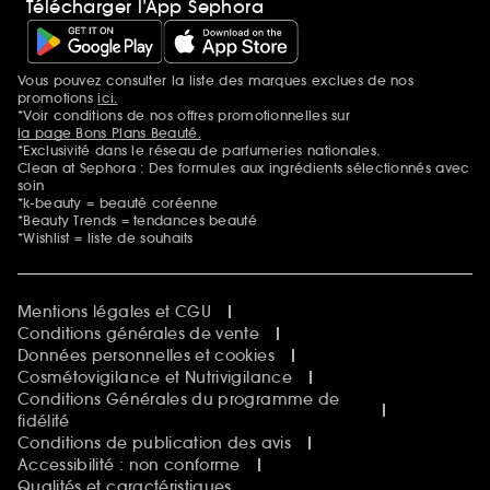
Télécharger l’App Sephora
Vous pouvez consulter la liste des marques exclues de nos
Mentions additionnelles
promotions
ici.
*Voir conditions de nos offres promotionnelles sur
la page Bons Plans Beauté.
*Exclusivité dans le réseau de parfumeries nationales.
Clean at Sephora : Des formules aux ingrédients sélectionnés avec
soin
*k-beauty = beauté coréenne
*Beauty Trends = tendances beauté
*Wishlist = liste de souhaits
Mentions légales et CGU
Conditions générales de vente
Données personnelles et cookies
Cosmétovigilance et Nutrivigilance
Conditions Générales du programme de
fidélité
Conditions de publication des avis
Accessibilité : non conforme
Qualités et caractéristiques