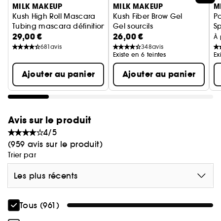
MILK MAKEUP
MILK MAKEUP
M
Kush High Roll Mascara
Kush Fiber Brow Gel
Po
Tubing mascara définition et volume
Gel sourcils
Sp
29,00 €
26,00 €
À 
681
avis
348
avis
Existe en 6 teintes
Ex
Ajouter au panier
Ajouter au panier
Avis sur le produit
4/5
(959 avis sur le produit)
Trier par
Les plus récents
Tous (961)