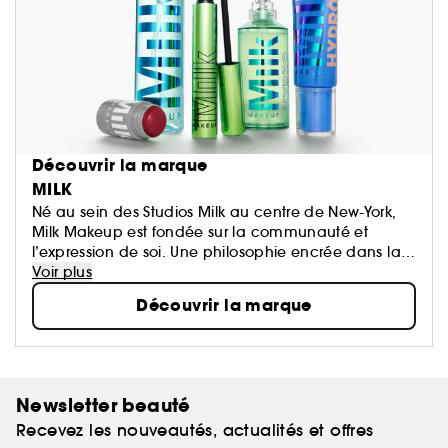
Découvrir la marque
MILK
Né au sein des Studios Milk au centre de New-York,
Milk Makeup est fondée sur la communauté et
l’expression de soi. Une philosophie encrée dans la
liberté de vivre son look et de célébrer ce qui le rend
Voir plus
unique.
Découvrir la marque
Qu’il s’agisse de l’Hydro Grip Primer and Setting
Spray, produit primé devenu viral, ou des best-sellers
Lip + Cheek et Matte Bronzer Sticks, Milk Makeup
s’efforce de créer des produits innovants, 100%
vegans, cruelty-free et enrichis en soin pour votre
Newsletter beauté
peau.
Recevez les nouveautés, actualités et offres