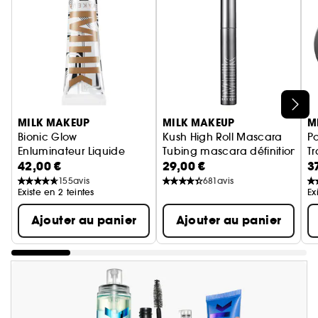
Ignorer le carrousel produits
MILK MAKEUP
MILK MAKEUP
M
Bionic Glow
Kush High Roll Mascara
Po
Enluminateur Liquide
Tubing mascara définition et
Tr
42,00 €
29,00 €
3
P
Po
155
avis
681
avis
Existe en 2 teintes
Ex
Ajouter au panier
Ajouter au panier