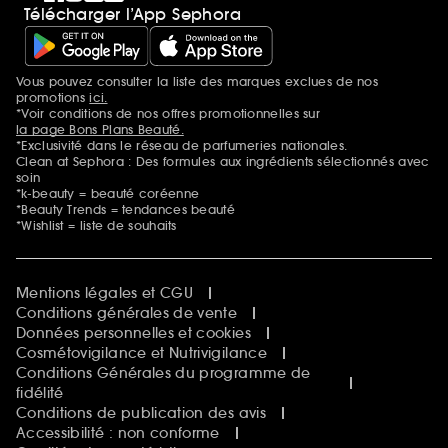
Télécharger l’App Sephora
Vous pouvez consulter la liste des marques exclues de nos
Mentions additionnelles
promotions
ici.
*Voir conditions de nos offres promotionnelles sur
la page Bons Plans Beauté.
*Exclusivité dans le réseau de parfumeries nationales.
Clean at Sephora : Des formules aux ingrédients sélectionnés avec
soin
*k-beauty = beauté coréenne
*Beauty Trends = tendances beauté
*Wishlist = liste de souhaits
Mentions légales et CGU
Conditions générales de vente
Données personnelles et cookies
Cosmétovigilance et Nutrivigilance
Conditions Générales du programme de
fidélité
Conditions de publication des avis
Accessibilité : non conforme