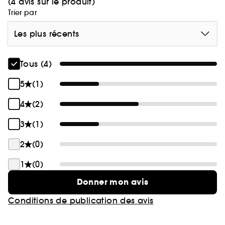
(4 avis sur le produit)
Trier par
Les plus récents
Tous (4)
5
(1)
4
(2)
3
(1)
2
(0)
1
(0)
Donner mon avis
Conditions de publication des avis