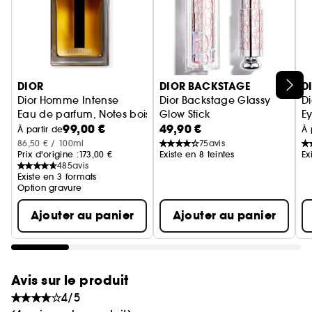
D'une finesse et d'une douceur extrêmes, il
permet une application contrôlée et impeccable
en un passage.
Ignorer le carrousel produits
DIOR
DIOR BACKSTAGE
D
Dior Homme Intense
Dior Backstage Glassy
Di
Eau de parfum, Notes boisées, ambrée, iris & vanille
Glow Stick
Ey
99,00 €
49,90 €
Illuminateur baume iridescent
À partir de
À 
86,50 € / 100ml
75
avis
Prix d'origine :
173,00 €
Existe en 8 teintes
Ex
485
avis
Existe en 3 formats
Option gravure
Ajouter au panier
Ajouter au panier
Avis sur le produit
4/5