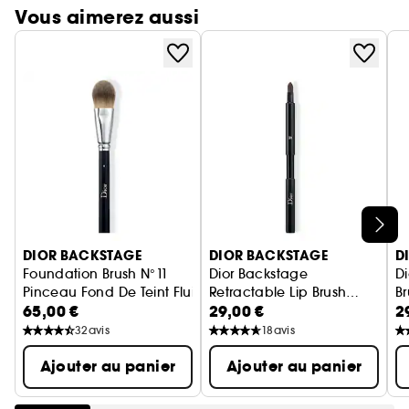
Vous aimerez aussi
Ignorer le carrousel produits
DIOR BACKSTAGE
DIOR BACKSTAGE
D
Foundation Brush N°11
Dior Backstage
Di
Pinceau Fond De Teint Fluide Couvrance Légère
Retractable Lip Brush
B
65,00 €
29,00 €
2
N°31
Pinceau Lèvres Rétractable
Pi
32
avis
18
avis
Ajouter au panier
Ajouter au panier