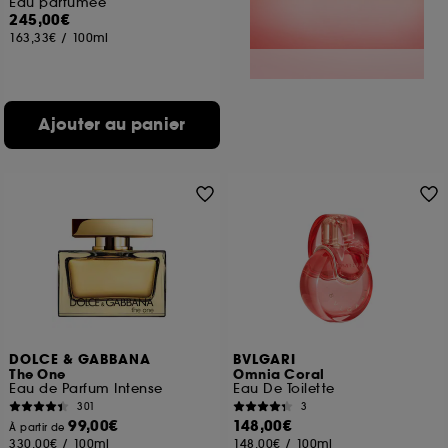
Eau parfumée
245,00€
163,33€
/
100ml
Ajouter au panier
DOLCE & GABBANA
BVLGARI
The One
Omnia Coral
Eau de Parfum Intense
Eau De Toilette
301
3
99,00€
148,00€
À partir de
330,00€
/
100ml
148,00€
/
100ml