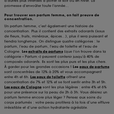
d’autres plus intenses à porter le soir ou en hiver. La
promesse d’envoûter toute l’année...
Pour trouver son parfum femme, on fait preuve de
concentration.
Un parfum femme, c’est également une histoire de
concentration. Plus il contient des extraits odorants (issus
de fleurs, fruits, minéraux, épices...), plus il sera puissant et
tiendra longtemps. On distingue quatre catégories : le
parfum, l’eau de parfum, l’eau de toilette et l’eau de
Cologne.
Les
extraits de parfums
(que l’on trouve dans la
catégorie « Parfum ») peuvent contenir jusqu’à 40% de
composés odorants. Ils sont les plus purs et les plus chers.
À garder pour les grandes occasions !
Les
eaux de parfums
sont concentrées de 12% à 20% et vous accompagnent
entre 4h et 6h.
Les eaux de toilette
offrent une
concentration de 7% et 12% et se font sentir entre 3h et 5h.
Les eaux de Cologne
sont les plus légères : entre 4% et 6%
pour une présence sur la peau de 2h à 3h. Vous désirez un
parfum femme encore plus léger ? Pensez aux soins du
corps parfumés : votre peau profitera à la fois d’une effluve
irrésistible et d’une action hydratante agréable.