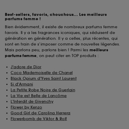
Best-sellers, favoris, chouchous... Les meilleurs
parfums femme !
Bien évidemment, il existe de nombreux parfums femme
favoris. Il y a les fragrances iconiques, qui séduisent de
génération en génération. Il y a celles, plus récentes, qui
sont en train de s’imposer comme de nouvelles légendes.
Mais parlons peu, parlons bien ! Parmi les
meilleurs
parfums
femme
, on peut citer en TOP produits :
J'adore de Dior
Coco Mademoiselle de Chanel
Black Opium d'Yves Saint Laurent
Si d'Armani
La Petite Robe Noire de Guerlain
La Vie est Belle de Lancôme
L'Interdit de Givenchy
Flower by Kenzo
Good Girl de Carolina Herrera
Flowerbomb de Viktor & Rolf