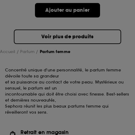
de ces cookies grâce au bouton "personnaliser mes
choix" ci-dessous ou décider de "tout accepter".
Ajouter au panier
Sephora pourra associer les informations de
navigation collectées par ces Cookies, pour les
finalités acceptées, avec les données personnelles
collectées ou générées lors de votre activité en ligne
Voir plus de produits
ou en magasin. Pour refuser tous les cookies, cliques
sur "continuer sans accepter". Voous pouvez à tout
moment choisir de retirer votrte consentement. Si vous
Accueil
Parfum
Parfum femme
souhaitez obtenir plus d'information sur les cookies
utilisés,
cliquez
ici
.
Concentré unique d'une personnalité, le parfum femme
dévoile toute sa grandeur
et sa puissance au contact de votre peau. Mystérieux ou
sensuel, le parfum est un
incontournable qui doit être choisi avec finesse. Best-sellers
et dernières nouveautés,
Sephora réunit les plus beaux parfums femme qui
réveilleront vos sens.
Retrait en magasin