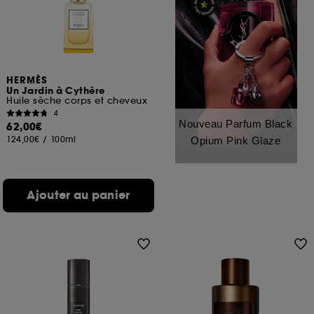
HERMÈS
Un Jardin à Cythère
Huile sèche corps et cheveux
4
Nouveau Parfum Black
62,00€
124,00€
/
100ml
Opium Pink Glaze
Ajouter au panier