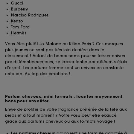
Gucci
Burberry
Narciso Rodriguez
Kenzo
Tom Ford
Hermès
Vous êtes plutôt Jo Malone ou Kilian Paris ? Ces marques
plus jeunes ne sont pas très loin derrière dans le
classement ! Autant de beaux noms pour se laisser enivrer
par différentes senteurs, se laisser tenter par différents états
d’esprit. Les parfums femme sont un univers en constante
création. Au top des émotions !
Parfum cheveux, mini formats : tous les moyens sont
bons pour envoûter.
Envie de profiter de votre fragrance préférée de la tête aux
pieds et à tout moment ? Votre vœu peut être exaucé
grâce aux parfums cheveux ou aux formats voyage !
Les
parfums cheveux
proposent une formule adaptée à