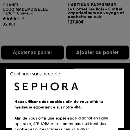
L'ARTISAN PARFUMEUR
CHANEL
Le Coffret Les Bois – Coffret
COCO MADEMOISELLE
vaporisateurs de voyage et
Parfum Cheveux
pochette en cuir
6
127,00€
92,00€
Ajouter au panier
Ajouter au panier
Continuer sans accepter
Nous utilisons des cookies afin de vous offrir la
meilleure expérience sur notre site.
Afin de vous offrir une expérience d’achat en ligne
GUCCI
L'ARTISAN PARFUMEUR
optimale, SEPHORA et ses partenaires utilisent des
The Alchemist's Garden
Timbuktu
Osmanthus Nectar
Eau De Toilette
cookies et autres traceurs, tels que des :