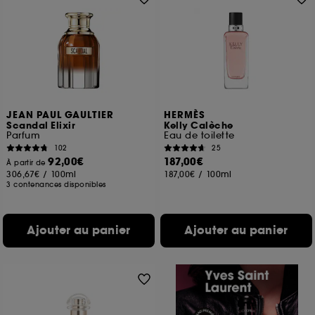
JEAN PAUL GAULTIER
HERMÈS
Scandal Elixir
Kelly Calèche
Parfum
Eau de toilette
102
25
92,00€
187,00€
À partir de
306,67€
/
100ml
187,00€
/
100ml
3 contenances disponibles
Ajouter au panier
Ajouter au panier