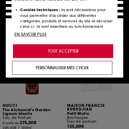
Eau de Parfum
180,00€
275,00€
180,00€
/
100ml
Cookies techniques :
ils sont nécessaires pour
550,00€
/
100ml
vous permettre d’accéder aux différentes
catégories, produits et services du site et sécuriser
celui-ci. Ils sont essentiels au fonctionnement
technique du site et ne peuvent être désactivés.
EN SAVOIR PLUS
En rupture,
Ajouter au panier
m’alerter
Cookies de personnalisation :
ils nous permettent
de vous offrir une expérience enrichie et
TOUT ACCEPTER
personnalisée en vous recommandant des
produits, des services et des contenus qui
répondent au mieux à vos préférences, et de vous
PERSONNALISER MES CHOIX
proposer des offres promotionnelles adaptées à
votre profil.
Cookies réseaux sociaux et publicité :
ils sont
utilisés pour vous présenter du contenu susceptible
de vous plaire via des publicités, y compris sur des
sites tiers et sur les réseaux sociaux, sur la base
GUCCI
MAISON FRANCIS
des pages que vous avez consultées, de votre
KURKDJIAN
The Alchemist's Garden
Lignum Idealis
Petit Matin
navigation, et de l'historique de vos interactions.
Eau de Parfum
Recharges
Eau de parfum
275,00€
À partir de
Cookies de mesure d’audience :
ils nous
135,00€
345,00€
/
100ml