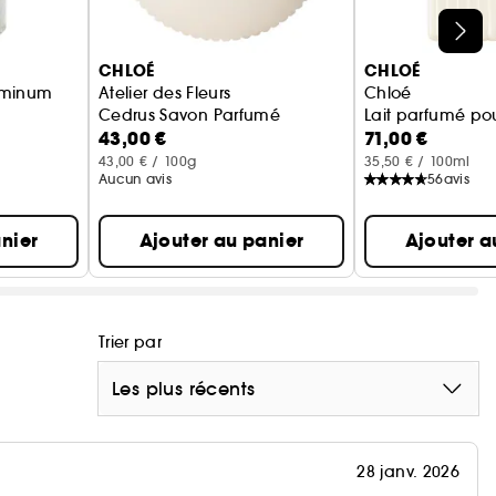
age est rehaussée de la signature emblématique de
égant et intemporel du logo de la Maison.
CHLOÉ
CHLOÉ
asminum
Atelier des Fleurs
Chloé
Cedrus Savon Parfumé
Lait parfumé pou
e avec un esprit intrépide et sont guidées par leur
43,00 €
71,00 €
é
ialement conçu pour celles qui incarnent la
43,00 € / 100g
35,50 € / 100ml
ttant à l'honneur le pouvoir sans limite de la
Aucun avis
56
avis
me de nuit.
nier
Ajouter au panier
Ajouter a
Trier par
Les plus récents
28 janv. 2026