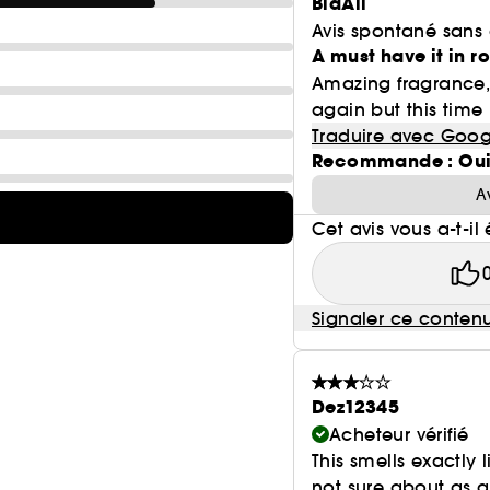
BiaAli
Avis spontané sans
A must have it in r
Amazing fragrance, 
again but this time 
Traduire avec Goog
Recommande : Ou
A
Cet avis vous a-t-il 
Signaler ce conten
Dez12345
Acheteur vérifié
This smells exactly l
not sure about as a 