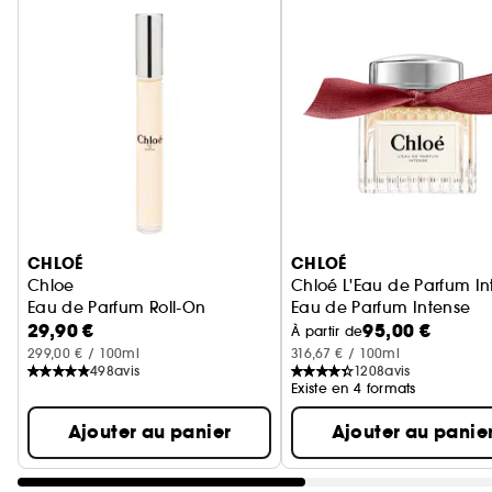
Ignorer le carrousel produits
CHLOÉ
CHLOÉ
Chloe
Chloé L'Eau de Parfum In
Eau de Parfum Roll-On
Eau de Parfum Intense
29,90 €
95,00 €
À partir de
299,00 € / 100ml
316,67 € / 100ml
498
avis
1208
avis
Existe en 4 formats
Ajouter au panier
Ajouter au panie