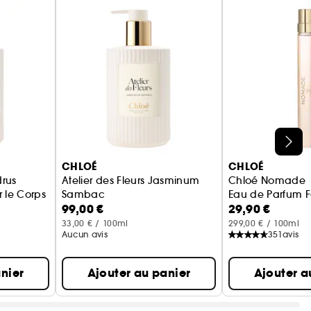
CHLOÉ
CHLOÉ
drus
Atelier des Fleurs Jasminum
Chloé Nomade
 le Corps
Sambac
Eau de Parfum 
99,00 €
29,90 €
Lotion Parfumée pour le Corps
33,00 € / 100ml
299,00 € / 100ml
Aucun avis
351
avis
nier
Ajouter au panier
Ajouter a