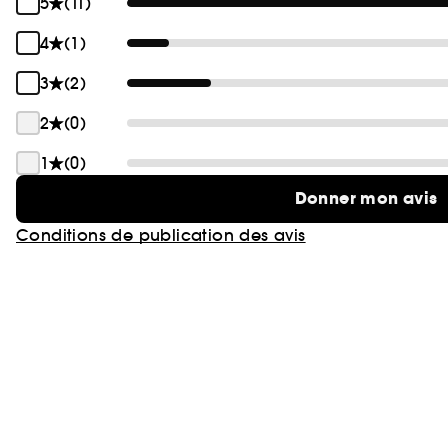
5
(11)
4
(1)
3
(2)
2
(0)
1
(0)
Donner mon avis
Conditions de publication des avis