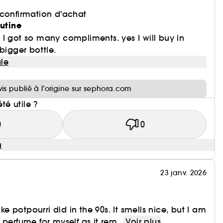
 confirmation d'achat
outine
I got so many compliments. yes I will buy in
bigger bottle.
le
i
vis publié à l’origine sur sephora.com
été utile ?
0
0
u
23 janv. 2026
ike potpourri did in the 90s. It smells nice, but I am
perfume for myself as it rem...
Voir plus