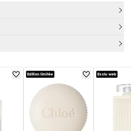
Edition limitée
Exclu web
à l'eau de parfum pour femme Chloé Intense. Ce
framboise puis, des arômes envoûtants de roses en
nirs heureux. Pour apporter de la profondeur à la
s d'ambrox et de bois de cachemire s'entremêlent
éduisante. Enfin, de délicates notes de cèdre
é, laissant un sillage persistant qui captive les