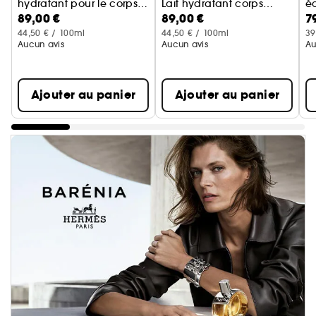
hydratant pour le corps
Lait hydratant corps
é
89,00 €
89,00 €
7
Flacon 200ml
Flacon 200ml
co
44,50 € / 100ml
44,50 € / 100ml
39
Aucun avis
Aucun avis
Au
Ajouter au panier
Ajouter au panier