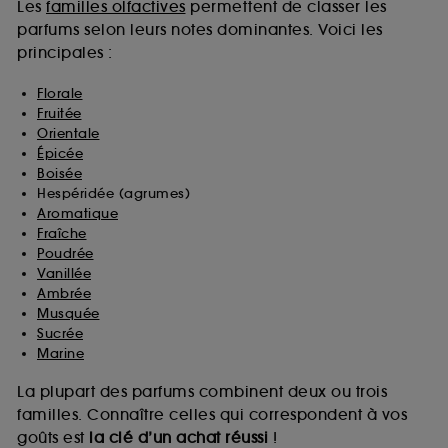
Les
familles olfactives
permettent de classer les
parfums selon leurs notes dominantes. Voici les
principales :
Florale
Fruitée
Orientale
Épicée
Boisée
Hespéridée (agrumes)
Aromatique
Fraîche
Poudrée
Vanillée
Ambrée
Musquée
Sucrée
Marine
La plupart des parfums combinent deux ou trois
familles. Connaître celles qui correspondent à vos
goûts est
la clé d’un achat réussi
!