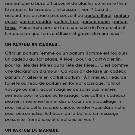
aromatique à base d’herbes et de plantes comme le thym,
le romarin, la lavande... Intéressant, non ? Cela dit,
aujourd’hui, on parle plus souvent de
parfum floral
,
parfum
épicé
,
parfum poudré
,
parfum frais
,
parfum marin
,
parfum
boisé
. Plus simple pour se faire une idée de l’empreinte et
l’impression que l’on va diffuser et graver derrière nous !
UN PARFUM EN CADEAU...
Offrir un parfum Femme ou un parfum Homme est toujours
un cadeau qui fait plaisir. À Noël, pour la Saint-Valentin,
pour la Fête des Mères ou la Fête des Pères... C’est comme
une déclaration d’amour ! Ça vous dit de faire un cadeau
parfum ? Faites-le en
coffret parfum
! À l’intérieur, l’eau de
toilette ou l’eau de parfum en format classique, format
voyage ou mini, accompagnée de soins aux mêmes
senteurs pour le corps ou le rasage. Ces coffrets cadeaux
peuvent même renfermer des produits de maquillage. Et
pour rendre cette surprise unique, rendez-vous dans notre
pour personnaliser le flacon ou la boîte d’un message
personnel. Sensations et émotions en vue !
UN PARFUM DE MARQUE