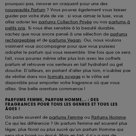
pourquoi pas, innover en craquant pour une des
nouveautés Parfum
? Vous pouvez également vous laisser
guider par votre style de vie : si vous aimez le luxe, vous
allez adorer les
parfums Collection Privée
ou nos
parfums à
petits prix
. Si vous êtes sensible à la beauté durable,
sachez que nous avons pensé à une sélection de
parfums
rechargeables
et de
parfums Vegan
. Oui, nous voulons
vraiment vous accompagner pour que vous puissiez
adopter le parfum qui vous ressemble. Une fois que ce sera
fait, vous pourrez même aller plus loin avec les coffrets
parfum et retrouver vos senteurs en lait hydratant ou gel
douche. D’ailleurs, en parlant d’aller plus loin, n’oubliez pas
de vérifier dans nos
formats voyage
si le vôtre est
disponible pour emporter votre fragrance où que vous
alliez. Une belle aventure commence !
PARFUMS FEMME, PARFUM HOMME... : DES
FRAGRANCES POUR TOUS LES GENRES ET TOUS LES
ÂGES !
On parle souvent de
parfums Femme
ou
Parfums Homme
.
Ce qui les différencie ? Un parfum Femme est souvent plus
léger, plus floral ou plus sucré qu’un parfum Homme qui
sera plus boisé ou épicé. Mais en fait, il n’y a pas de