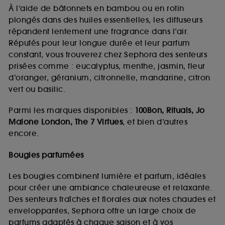
choix" ci-dessous ou décider de "tout accepter".
À l’aide de bâtonnets en bambou ou en rotin
Sephora pourra associer les informations de
plongés dans des huiles essentielles, les diffuseurs
navigation collectées par ces Cookies, pour les
répandent lentement une fragrance dans l’air.
finalités acceptées, avec les données personnelles
Réputés pour leur longue durée et leur parfum
collectées ou générées lors de votre activité en ligne
constant, vous trouverez chez Sephora des senteurs
ou en magasin. Pour refuser tous les cookies, cliques
sur "continuer sans accepter". Voous pouvez à tout
prisées comme : eucalyptus, menthe, jasmin, fleur
moment choisir de retirer votrte consentement. Si vous
d’oranger, géranium, citronnelle, mandarine, citron
souhaitez obtenir plus d'information sur les cookies
vert ou basilic.
utilisés,
cliquez
ici
.
Parmi les marques disponibles :
100Bon, Rituals, Jo
Malone London, The 7 Virtues
, et bien d’autres
encore.
Bougies parfumées
Les bougies combinent lumière et parfum, idéales
pour créer une ambiance chaleureuse et relaxante.
Des senteurs fraîches et florales aux notes chaudes et
enveloppantes, Sephora offre un large choix de
parfums adaptés à chaque saison et à vos