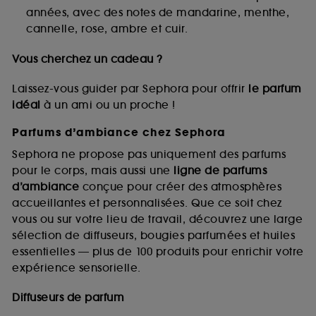
fréquentation et de navigation sur notre site afin
années, avec des notes de mandarine, menthe,
d’en améliorer la performance.
cannelle, rose, ambre et cuir.
Cookies de sécurisation des paiements en ligne :
Vous cherchez un cadeau ?
ils nous permettent de lutter notamment contre les
fraudes aux moyens de paiement et les
usurpations d’identité.
Laissez-vous guider par Sephora pour offrir
le parfum
idéal
à un ami ou un proche !
Cookies fonctionnels :
il s’agit de cookies
permettant l’affichage et/ou la fourniture de
Parfums d’ambiance chez Sephora
certaines fonctionnalités du site, tel que les
Sephora ne propose pas uniquement des parfums
cookies d’authentification qui sont utilisés afin de
vous faire bénéficier de l’authentification
pour le corps, mais aussi une
ligne de parfums
prolongée vous permettant d’accéder à votre
d’ambiance
conçue pour créer des atmosphères
compte lors de votre prochaine visite sur le site
accueillantes et personnalisées. Que ce soit chez
sans saisir à nouveau votre identifiant et mot de
vous ou sur votre lieu de travail, découvrez une large
passe.
sélection de diffuseurs, bougies parfumées et huiles
essentielles — plus de 100 produits pour enrichir votre
expérience sensorielle.
A l'exception des cookies techniques, le dépôt et la
lecture de ces traceurs requiert votre accord. Vous
Diffuseurs de parfum
pouvez personnaliser vos choix concernant le dépôt
de ces cookies grâce au bouton "personnaliser mes