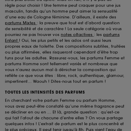
règle pour choisir ! Une femme peut craquer pour une jus
masculin, tandis qu’un homme peut aimer la sensualité
d’une eau de Cologne féminine. D’ailleurs, il existe des
parfums Mixtes
: la preuve que tout est d’abord question
de sensibilité et de caractère ! La seule catégorie où vous
pourriez ne pas trouver vos
notes olfactives
: les
parfums
Enfant
! Oui, les plus petits et les ados ont aussi leurs
propres eaux de toilette. Des compositions subtiles, fruitées
ou plus affirmées, elles risqueront cependant d’être trop
funs pour les adultes. Rassurez-vous, les parfums Femme et
parfums Homme sont tellement variés et nombreux que
vous n’aurez aucun mal à dénicher la composition qui
reflète ce que vous êtes : libre, rock, authentique, glamour,
impertinent... Waouh ! Dites-nous tout en parfum !
TOUTES LES INTENSITÉS DES PARFUMS
En cherchant votre parfum Femme ou parfum Homme,
vous avez peut-être constaté qu’une même fragrance peut
se décliner en ou en ... Et là, grande question : qu’est-ce
qui fait l’atout de chacune d’entre elles ? On vous partage
quelques infos ! L’extrait de parfum est le plus concentré et
le plus précieux. Il peut tenir jusqu’à 8h. Puis vient l’eau de